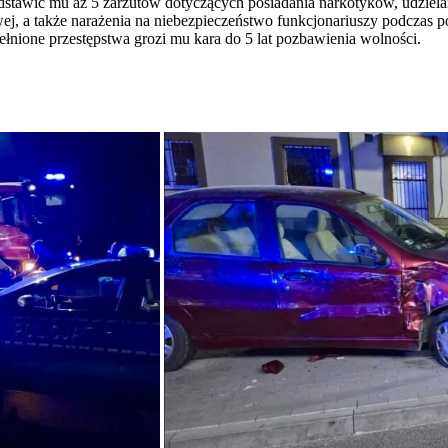
stawić mu aż 5 zarzutów dotyczących posiadania narkotyków, udzielan
owej, a także narażenia na niebezpieczeństwo funkcjonariuszy podcza
ione przestępstwa grozi mu kara do 5 lat pozbawienia wolności.