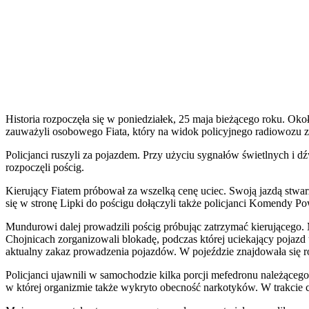
Historia rozpoczęła się w poniedziałek, 25 maja bieżącego roku. Ok
zauważyli osobowego Fiata, który na widok policyjnego radiowozu z
Policjanci ruszyli za pojazdem. Przy użyciu sygnałów świetlnych i 
rozpoczęli pościg.
Kierujący Fiatem próbował za wszelką cenę uciec. Swoją jazdą stw
się w stronę Lipki do pościgu dołączyli także policjanci Komendy Po
Mundurowi dalej prowadzili pościg próbując zatrzymać kierująceg
Chojnicach zorganizowali blokadę, podczas której uciekający pojazd
aktualny zakaz prowadzenia pojazdów. W pojeździe znajdowała się rów
Policjanci ujawnili w samochodzie kilka porcji mefedronu należące
w której organizmie także wykryto obecność narkotyków. W trakcie 