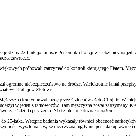
oło godziny 23 funkcjonariusze Posterunku Policji w Łobżenicy na je
aczął zawracać.
dźwiękowych próbowali zatrzymać do kontroli kierującego Fiatem. Mężc
arzał ogromne niebezpieczeństwo na drodze. Wielokrotnie łamał prze
wiatowej Policji w Złotowie.
o. Mężczyzna kontynuował jazdę przez Człuchów aż do Chojnic. W mie
 uderzył w jeden z radiowozów. Tam mężczyzna został zatrzymany. Kier
nież 21-letnia pasażerka. Nikt z nich nie doznał obrażeń.
go do 25-latka. Wstępne badania wykazały również obecność narkotyk
czynności wyszło na jaw, że mężczyzna nigdy nie posiadał uprawnień 