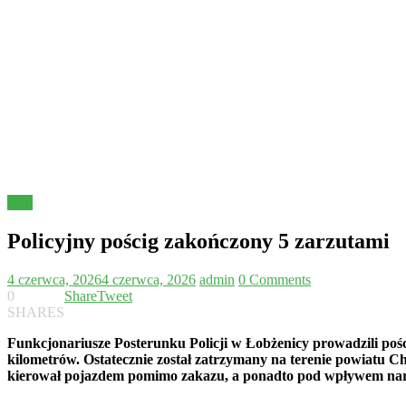
Inne
Policyjny pościg zakończony 5 zarzutami
4 czerwca, 2026
4 czerwca, 2026
admin
0 Comments
0
Share
Tweet
SHARES
Funkcjonariusze Posterunku Policji w Łobżenicy prowadzili pości
kilometrów. Ostatecznie został zatrzymany na terenie powiatu C
kierował pojazdem pomimo zakazu, a ponadto pod wpływem nark