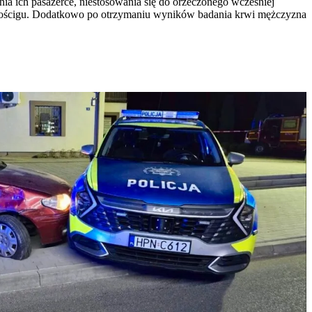
ia ich pasażerce, niestosowania się do orzeczonego wcześniej
s pościgu. Dodatkowo po otrzymaniu wyników badania krwi mężczyzna