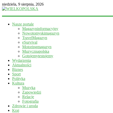
niedziela, 9 sierpnia, 2026
WIELKOPOLSKA
Nasze portale
Magazyn
Magazyninformacyjny
informacyjny
Nowotomyskimagazyn
TravelMagazyn
eSurvival
Motoringmagazyn
Muzycznapolska
Gotujemytestujemy
Wydarzenia
Aktualności
Biznes
Sport
Polityka
Kultura
Muzyka
Zapowiedzi
Relacje
Fotografia
Zdrowie i uroda
Kraj