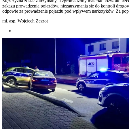
Mężczyzna został zatrzymany, a zgromadzony materiał pozwolił przed
zakazu prowadzenia pojazdów, niezatrzymania się do kontroli drog
odpowie za prowadzenie pojazdu pod wpływem narkotyków. Za popełn
mł. asp. Wojciech Zeszot