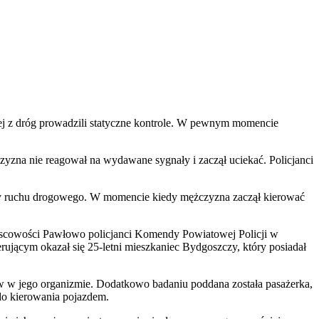
dnej z dróg prowadzili statyczne kontrole. W pewnym momencie
zyzna nie reagował na wydawane sygnały i zaczął uciekać. Policjanci
pisy ruchu drogowego. W momencie kiedy mężczyzna zaczął kierować
jscowości Pawłowo policjanci Komendy Powiatowej Policji w
ującym okazał się 25-letni mieszkaniec Bydgoszczy, który posiadał
ów w jego organizmie. Dodatkowo badaniu poddana została pasażerka,
do kierowania pojazdem.