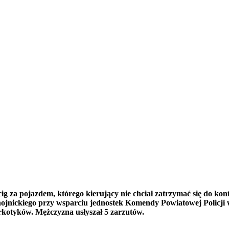
g za pojazdem, którego kierujący nie chciał zatrzymać się do kon
hojnickiego przy wsparciu jednostek Komendy Powiatowej Policji w
otyków. Mężczyzna usłyszał 5 zarzutów.