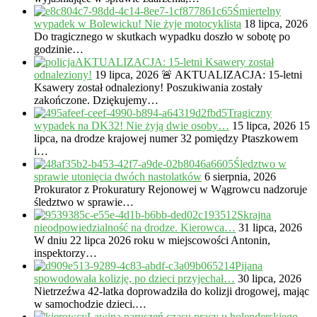
Śmiertelny
wypadek w Bolewicku! Nie żyje motocyklista
18 lipca, 2026
Do tragicznego w skutkach wypadku doszło w sobotę po
godzinie…
AKTUALIZACJA: 15-letni Ksawery został
odnaleziony!
19 lipca, 2026
🚨 AKTUALIZACJA: 15-letni
Ksawery został odnaleziony! Poszukiwania zostały
zakończone. Dziękujemy…
Tragiczny
wypadek na DK32! Nie żyją dwie osoby…
15 lipca, 2026
15
lipca, na drodze krajowej numer 32 pomiędzy Ptaszkowem
i…
Śledztwo w
sprawie utonięcia dwóch nastolatków
6 sierpnia, 2026
Prokurator z Prokuratury Rejonowej w Wągrowcu nadzoruje
śledztwo w sprawie…
Skrajna
nieodpowiedzialność na drodze. Kierowca…
31 lipca, 2026
W dniu 22 lipca 2026 roku w miejscowości Antonin,
inspektorzy…
Pijana
spowodowała kolizję, po dzieci przyjechał…
30 lipca, 2026
Nietrzeźwa 42-latka doprowadziła do kolizji drogowej, mając
w samochodzie dzieci.…
Lawina naruszeń czasu pracy u holenderskiego