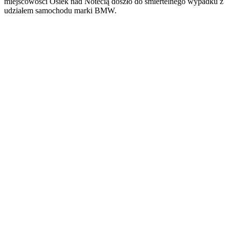
miejscowości Osiek nad Notecią doszło do śmiertelnego wypadku z
udziałem samochodu marki BMW.