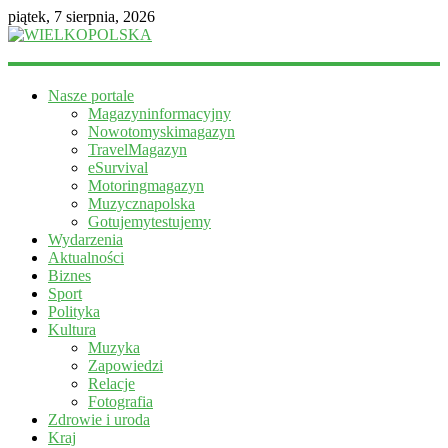
piątek, 7 sierpnia, 2026
WIELKOPOLSKA
Nasze portale
Magazyn
Magazyninformacyjny
informacyjny
Nowotomyskimagazyn
TravelMagazyn
eSurvival
Motoringmagazyn
Muzycznapolska
Gotujemytestujemy
Wydarzenia
Aktualności
Biznes
Sport
Polityka
Kultura
Muzyka
Zapowiedzi
Relacje
Fotografia
Zdrowie i uroda
Kraj