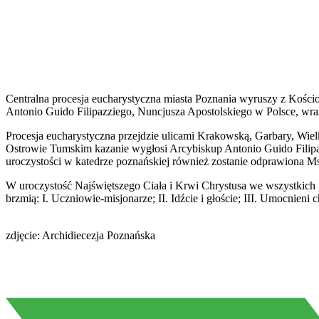
Centralna procesja eucharystyczna miasta Poznania wyruszy z Kości
Antonio Guido Filipazziego, Nuncjusza Apostolskiego w Polsce, wra
Procesja eucharystyczna przejdzie ulicami Krakowską, Garbary, Wiel
Ostrowie Tumskim kazanie wygłosi Arcybiskup Antonio Guido Filipa
uroczystości w katedrze poznańskiej również zostanie odprawiona M
W uroczystość Najświętszego Ciała i Krwi Chrystusa we wszystkich p
brzmią: I. Uczniowie-misjonarze; II. Idźcie i głoście; III. Umocnieni
zdjęcie: Archidiecezja Poznańska