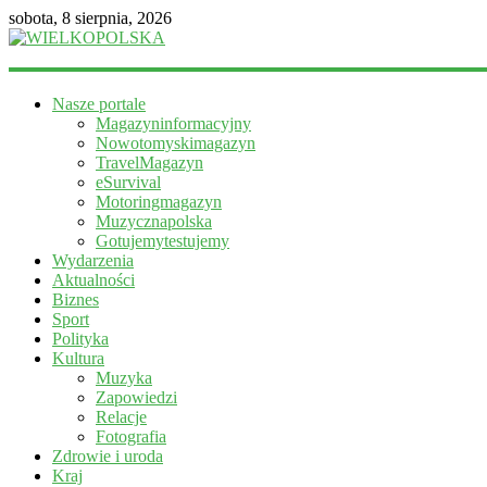
sobota, 8 sierpnia, 2026
WIELKOPOLSKA
Nasze portale
Magazyn
Magazyninformacyjny
informacyjny
Nowotomyskimagazyn
TravelMagazyn
eSurvival
Motoringmagazyn
Muzycznapolska
Gotujemytestujemy
Wydarzenia
Aktualności
Biznes
Sport
Polityka
Kultura
Muzyka
Zapowiedzi
Relacje
Fotografia
Zdrowie i uroda
Kraj