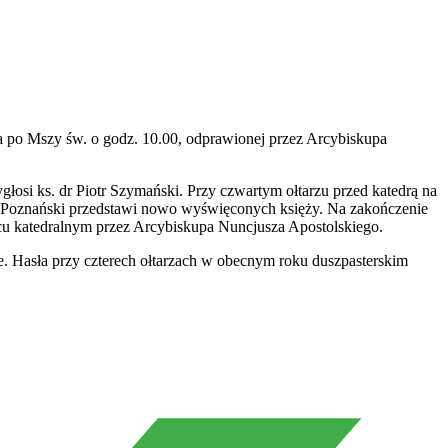
a po Mszy św. o godz. 10.00, odprawionej przez Arcybiskupa
łosi ks. dr Piotr Szymański. Przy czwartym ołtarzu przed katedrą na
a Poznański przedstawi nowo wyświęconych księży. Na zakończenie
cu katedralnym przez Arcybiskupa Nuncjusza Apostolskiego.
e. Hasła przy czterech ołtarzach w obecnym roku duszpasterskim