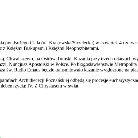
oła pw. Bożego Ciała (ul. Krakowska/Strzelecka) w czwartek 4 czerwc
z z Księżmi Biskupami i Księżmi Neoprezbiterami.
ką, Chwaliszewo, na Ostrów Tumski. Kazania przy trzech ołtarzach wyg
zzi, Nuncjusz Apostolski w Polsce. Po błogosławieństwie Metropolit
sza św. Radio Emaus będzie transmitowało kazanie wygłoszone na pla
arafiach Archidiecezji Poznańskiej odbędą się procesje eucharystyczn
 chlebem życia; IV. Z Chrystusem w świat.