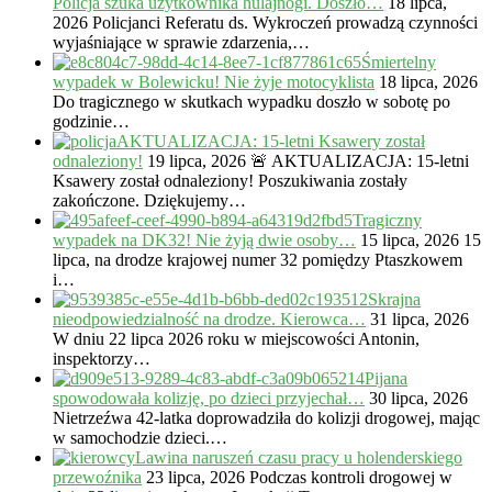
Policja szuka użytkownika hulajnogi. Doszło…
18 lipca,
2026
Policjanci Referatu ds. Wykroczeń prowadzą czynności
wyjaśniające w sprawie zdarzenia,…
Śmiertelny
wypadek w Bolewicku! Nie żyje motocyklista
18 lipca, 2026
Do tragicznego w skutkach wypadku doszło w sobotę po
godzinie…
AKTUALIZACJA: 15-letni Ksawery został
odnaleziony!
19 lipca, 2026
🚨 AKTUALIZACJA: 15-letni
Ksawery został odnaleziony! Poszukiwania zostały
zakończone. Dziękujemy…
Tragiczny
wypadek na DK32! Nie żyją dwie osoby…
15 lipca, 2026
15
lipca, na drodze krajowej numer 32 pomiędzy Ptaszkowem
i…
Skrajna
nieodpowiedzialność na drodze. Kierowca…
31 lipca, 2026
W dniu 22 lipca 2026 roku w miejscowości Antonin,
inspektorzy…
Pijana
spowodowała kolizję, po dzieci przyjechał…
30 lipca, 2026
Nietrzeźwa 42-latka doprowadziła do kolizji drogowej, mając
w samochodzie dzieci.…
Lawina naruszeń czasu pracy u holenderskiego
przewoźnika
23 lipca, 2026
Podczas kontroli drogowej w