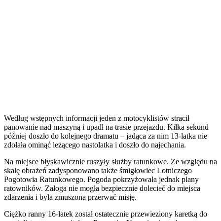
Według wstępnych informacji jeden z motocyklistów stracił
panowanie nad maszyną i upadł na trasie przejazdu. Kilka sekund
później doszło do kolejnego dramatu – jadąca za nim 13-latka nie
zdołała ominąć leżącego nastolatka i doszło do najechania.
Na miejsce błyskawicznie ruszyły służby ratunkowe. Ze względu na
skalę obrażeń zadysponowano także śmigłowiec Lotniczego
Pogotowia Ratunkowego. Pogoda pokrzyżowała jednak plany
ratowników. Załoga nie mogła bezpiecznie dolecieć do miejsca
zdarzenia i była zmuszona przerwać misję.
Ciężko ranny 16-latek został ostatecznie przewieziony karetką do