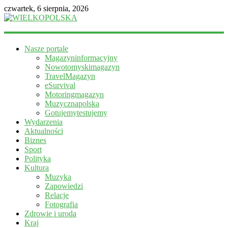
czwartek, 6 sierpnia, 2026
WIELKOPOLSKA
Nasze portale
Magazyn
Magazyninformacyjny
informacyjny
Nowotomyskimagazyn
TravelMagazyn
eSurvival
Motoringmagazyn
Muzycznapolska
Gotujemytestujemy
Wydarzenia
Aktualności
Biznes
Sport
Polityka
Kultura
Muzyka
Zapowiedzi
Relacje
Fotografia
Zdrowie i uroda
Kraj