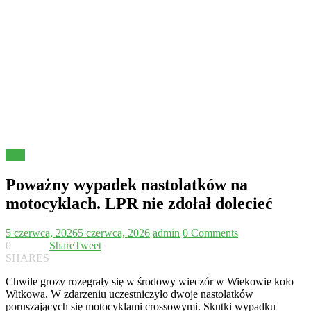
Inne
Poważny wypadek nastolatków na
motocyklach. LPR nie zdołał dolecieć
5 czerwca, 2026
5 czerwca, 2026
admin
0 Comments
0
Share
Tweet
SHARES
Chwile grozy rozegrały się w środowy wieczór w Wiekowie koło
Witkowa. W zdarzeniu uczestniczyło dwoje nastolatków
poruszających się motocyklami crossowymi. Skutki wypadku