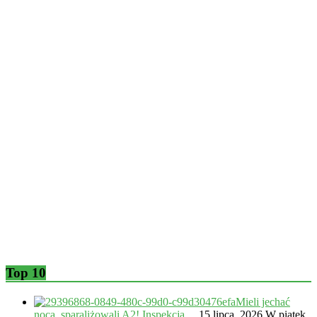
Top 10
Mieli jechać
nocą, sparaliżowali A2! Inspekcja…
15 lipca, 2026
W piątek