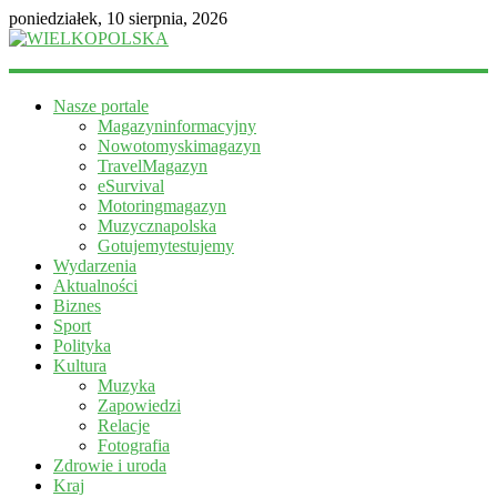
poniedziałek, 10 sierpnia, 2026
WIELKOPOLSKA
Nasze portale
Magazyn
Magazyninformacyjny
informacyjny
Nowotomyskimagazyn
TravelMagazyn
eSurvival
Motoringmagazyn
Muzycznapolska
Gotujemytestujemy
Wydarzenia
Aktualności
Biznes
Sport
Polityka
Kultura
Muzyka
Zapowiedzi
Relacje
Fotografia
Zdrowie i uroda
Kraj