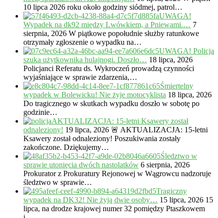
10 lipca 2026 roku około godziny siódmej, patrol…
UWAGA!
Wypadek na dk92 między Lwówkiem, a Pniewami.…
7
sierpnia, 2026
W piątkowe popołudnie służby ratunkowe
otrzymały zgłoszenie o wypadku na…
UWAGA! Policja
szuka użytkownika hulajnogi. Doszło…
18 lipca, 2026
Policjanci Referatu ds. Wykroczeń prowadzą czynności
wyjaśniające w sprawie zdarzenia,…
Śmiertelny
wypadek w Bolewicku! Nie żyje motocyklista
18 lipca, 2026
Do tragicznego w skutkach wypadku doszło w sobotę po
godzinie…
AKTUALIZACJA: 15-letni Ksawery został
odnaleziony!
19 lipca, 2026
🚨 AKTUALIZACJA: 15-letni
Ksawery został odnaleziony! Poszukiwania zostały
zakończone. Dziękujemy…
Śledztwo w
sprawie utonięcia dwóch nastolatków
6 sierpnia, 2026
Prokurator z Prokuratury Rejonowej w Wągrowcu nadzoruje
śledztwo w sprawie…
Tragiczny
wypadek na DK32! Nie żyją dwie osoby…
15 lipca, 2026
15
lipca, na drodze krajowej numer 32 pomiędzy Ptaszkowem
i…