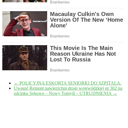
←
POLICYJNA ESKORTA SENIORKI DO SZPITALA.
Uwaga! Remont nawierzchni drogi wojewódzkiej nr 302 na
odcinku Sękowo – Nowy Tomyśl – UTRUDNIENIA
→