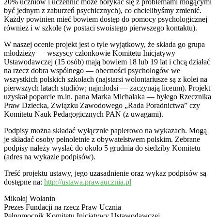
20% uczniów i uczennic może borykać się z problemami mogącymi
być jednym z zaburzeń psychicznych), co chcielibyśmy zmienić.
Każdy powinien mieć bowiem dostęp do pomocy psychologicznej
również i w szkole (w postaci swoistego pierwszego kontaktu).
W naszej ocenie projekt jest o tyle wyjątkowy, że składa go grupa
młodzieży — wszyscy członkowie Komitetu Inicjatywy
Ustawodawczej (15 osób) mają bowiem 18 lub 19 lat i chcą działać
na rzecz dobra wspólnego — obecności psychologów we
wszystkich polskich szkołach (najstarsi wolontariusze są z kolei na
pierwszych latach studiów; najmłodsi — zaczynają liceum). Projekt
uzyskał poparcie m.in. pana Marka Michalaka — byłego Rzecznika
Praw Dziecka, Związku Zawodowego „Rada Poradnictwa” czy
Komitetu Nauk Pedagogicznych PAN (z uwagami).
Podpisy można składać wyłącznie papierowo na wykazach. Mogą
je składać osoby pełnoletnie z obywatelstwem polskim. Zebrane
podpisy należy wysłać do około 5 grudnia do siedziby Komitetu
(adres na wykazie podpisów).
Treść projektu ustawy, jego uzasadnienie oraz wykaz podpisów są
dostępne na:
http://ustawa.prawaucznia.pl
Mikołaj Wolanin
Prezes Fundacji na rzecz Praw Ucznia
Pełnomocnik Komitetu Inicjatywy Ustawodawczej