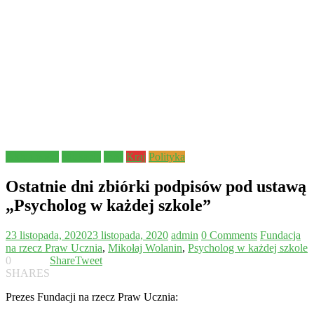
Aktualności
edukacja
Inne
Kraj
Polityka
Ostatnie dni zbiórki podpisów pod ustawą
„Psycholog w każdej szkole”
23 listopada, 2020
23 listopada, 2020
admin
0 Comments
Fundacja
na rzecz Praw Ucznia
,
Mikołaj Wolanin
,
Psycholog w każdej szkole
0
Share
Tweet
SHARES
Prezes Fundacji na rzecz Praw Ucznia: