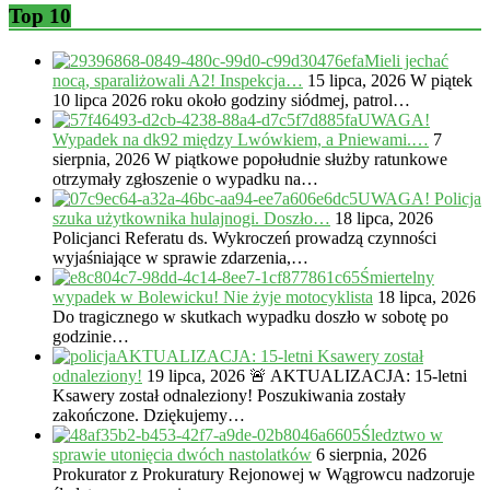
Top 10
Mieli jechać
nocą, sparaliżowali A2! Inspekcja…
15 lipca, 2026
W piątek
10 lipca 2026 roku około godziny siódmej, patrol…
UWAGA!
Wypadek na dk92 między Lwówkiem, a Pniewami.…
7
sierpnia, 2026
W piątkowe popołudnie służby ratunkowe
otrzymały zgłoszenie o wypadku na…
UWAGA! Policja
szuka użytkownika hulajnogi. Doszło…
18 lipca, 2026
Policjanci Referatu ds. Wykroczeń prowadzą czynności
wyjaśniające w sprawie zdarzenia,…
Śmiertelny
wypadek w Bolewicku! Nie żyje motocyklista
18 lipca, 2026
Do tragicznego w skutkach wypadku doszło w sobotę po
godzinie…
AKTUALIZACJA: 15-letni Ksawery został
odnaleziony!
19 lipca, 2026
🚨 AKTUALIZACJA: 15-letni
Ksawery został odnaleziony! Poszukiwania zostały
zakończone. Dziękujemy…
Śledztwo w
sprawie utonięcia dwóch nastolatków
6 sierpnia, 2026
Prokurator z Prokuratury Rejonowej w Wągrowcu nadzoruje