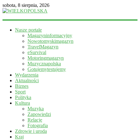
sobota, 8 sierpnia, 2026
WIELKOPOLSKA
Nasze portale
Magazyn
Magazyninformacyjny
informacyjny
Nowotomyskimagazyn
TravelMagazyn
eSurvival
Motoringmagazyn
Muzycznapolska
Gotujemytestujemy
Wydarzenia
Aktualności
Biznes
Sport
Polityka
Kultura
Muzyka
Zapowiedzi
Relacje
Fotografia
Zdrowie i uroda
Kraj