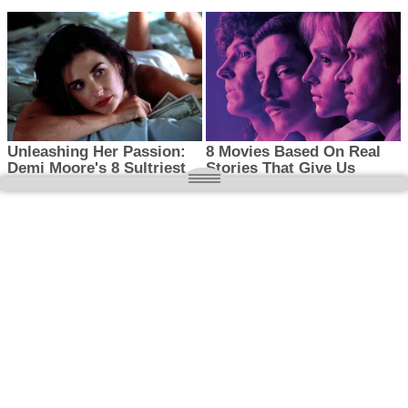
O nas
Wielkopolska magazyn informacyjny.pl
Kontakt:
redakcja@wielkopolskamagazyn.pl
784 901 059