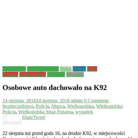
Aktualności
Bezpieczeństwo
News
Policja
Straż
Pożarna
Wielkopolska
wypadek
Wypadki
Osobowe auto dachowało na K92
24 sierpnia, 2018
24 sierpnia, 2018
admin
0 Comments
bezpieczeństwo
,
Policja
,
Słupca
,
Wielkopolska
,
Wielkopolska
Policja
,
Wielkopolska Straż Pożarna
,
wypadek
17
Share
Tweet
SHARES
22 sierpnia tuż przed godz 16, na drodze K92, w miejscowości