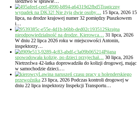
śledztwo w sprawie…
Tragiczny
wypadek na DK32! Nie żyją dwie osoby…
15 lipca, 2026
15
lipca, na drodze krajowej numer 32 pomiędzy Ptaszkowem
i…
Skrajna
nieodpowiedzialność na drodze. Kierowca…
31 lipca, 2026
W dniu 22 lipca 2026 roku w miejscowości Antonin,
inspektorzy…
Pijana
spowodowała kolizję, po dzieci przyjechał…
30 lipca, 2026
Nietrzeźwa 42-latka doprowadziła do kolizji drogowej, mając
w samochodzie dzieci.…
Lawina naruszeń czasu pracy u holenderskiego
przewoźnika
23 lipca, 2026
Podczas kontroli drogowej w
dniu 22 lipca inspektorzy Inspekcji Transportu…