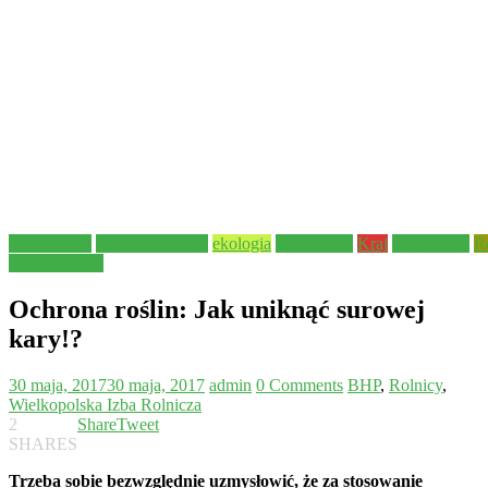
Aktualności
Bezpieczeństwo
ekologia
Komunikat
Kraj
Ogłoszenie
R
Izba Rolnicza
Ochrona roślin: Jak uniknąć surowej
kary!?
30 maja, 2017
30 maja, 2017
admin
0 Comments
BHP
,
Rolnicy
,
Wielkopolska Izba Rolnicza
2
Share
Tweet
SHARES
Trzeba sobie bezwzględnie uzmysłowić, że za stosowanie