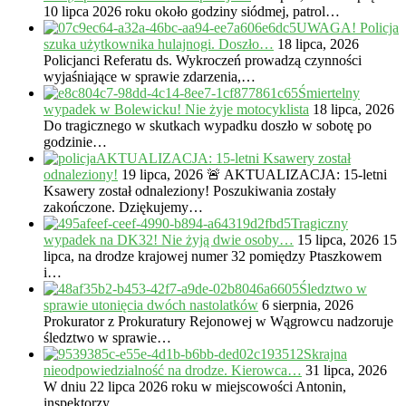
10 lipca 2026 roku około godziny siódmej, patrol…
UWAGA! Policja
szuka użytkownika hulajnogi. Doszło…
18 lipca, 2026
Policjanci Referatu ds. Wykroczeń prowadzą czynności
wyjaśniające w sprawie zdarzenia,…
Śmiertelny
wypadek w Bolewicku! Nie żyje motocyklista
18 lipca, 2026
Do tragicznego w skutkach wypadku doszło w sobotę po
godzinie…
AKTUALIZACJA: 15-letni Ksawery został
odnaleziony!
19 lipca, 2026
🚨 AKTUALIZACJA: 15-letni
Ksawery został odnaleziony! Poszukiwania zostały
zakończone. Dziękujemy…
Tragiczny
wypadek na DK32! Nie żyją dwie osoby…
15 lipca, 2026
15
lipca, na drodze krajowej numer 32 pomiędzy Ptaszkowem
i…
Śledztwo w
sprawie utonięcia dwóch nastolatków
6 sierpnia, 2026
Prokurator z Prokuratury Rejonowej w Wągrowcu nadzoruje
śledztwo w sprawie…
Skrajna
nieodpowiedzialność na drodze. Kierowca…
31 lipca, 2026
W dniu 22 lipca 2026 roku w miejscowości Antonin,
inspektorzy…