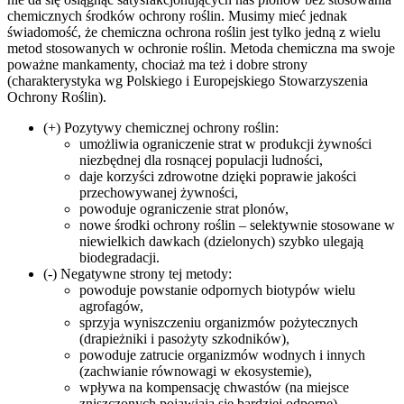
chemicznych środków ochrony roślin. Musimy mieć jednak
świadomość, że chemiczna ochrona roślin jest tylko jedną z wielu
metod stosowanych w ochronie roślin. Metoda chemiczna ma swoje
poważne mankamenty, chociaż ma też i dobre strony
(charakterystyka wg Polskiego i Europejskiego Stowarzyszenia
Ochrony Roślin).
(+) Pozytywy chemicznej ochrony roślin:
umożliwia ograniczenie strat w produkcji żywności
niezbędnej dla rosnącej populacji ludności,
daje korzyści zdrowotne dzięki poprawie jakości
przechowywanej żywności,
powoduje ograniczenie strat plonów,
nowe środki ochrony roślin – selektywnie stosowane w
niewielkich dawkach (dzielonych) szybko ulegają
biodegradacji.
(-) Negatywne strony tej metody:
powoduje powstanie odpornych biotypów wielu
agrofagów,
sprzyja wyniszczeniu organizmów pożytecznych
(drapieżniki i pasożyty szkodników),
powoduje zatrucie organizmów wodnych i innych
(zachwianie równowagi w ekosystemie),
wpływa na kompensację chwastów (na miejsce
zniszczonych pojawiają się bardziej odporne),