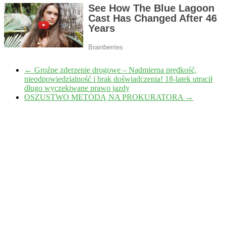
←
Groźne zderzenie drogowe – Nadmierna prędkość,
nieodpowiedzialność i brak doświadczenia! 18-latek utracił
długo wyczekiwane prawo jazdy
OSZUSTWO METODĄ NA PROKURATORA
→