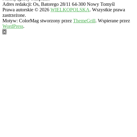
Adres redakcji: Os, Batorego 28/11 64-300 Nowy Tomyśl
Prawa autorskie © 2026
WIELKOPOLSKA
. Wszystkie prawa
zastrzeżone.
Motyw: ColorMag stworzony przez
ThemeGrill
. Wspierane przez
WordPress
.
✕