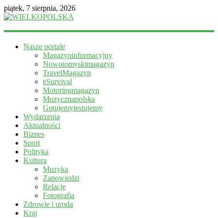
piątek, 7 sierpnia, 2026
WIELKOPOLSKA
Nasze portale
Magazyn
Magazyninformacyjny
informacyjny
Nowotomyskimagazyn
TravelMagazyn
eSurvival
Motoringmagazyn
Muzycznapolska
Gotujemytestujemy
Wydarzenia
Aktualności
Biznes
Sport
Polityka
Kultura
Muzyka
Zapowiedzi
Relacje
Fotografia
Zdrowie i uroda
Kraj