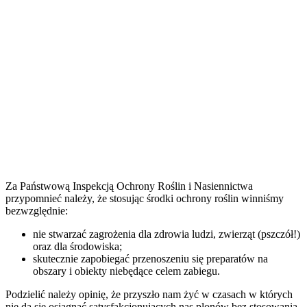
Za Państwową Inspekcją Ochrony Roślin i Nasiennictwa
przypomnieć należy, że stosując środki ochrony roślin winniśmy
bezwzględnie:
nie stwarzać zagrożenia dla zdrowia ludzi, zwierząt (pszczół!)
oraz dla środowiska;
skutecznie zapobiegać przenoszeniu się preparatów na
obszary i obiekty niebędące celem zabiegu.
Podzielić należy opinię, że przyszło nam żyć w czasach w których
nie da się osiągnąć satysfakcjonujących nas plonów bez stosowania