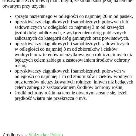
stosowania ŚOR mówią m.in. o tym, że środki stosuje się na terenie
otwartym przy użyciu:
sprzętu naziemnego w odległości co najmniej 20 m od pasiek,
opryskiwaczy ciągnikowych i samobieżnych polowych lub
sadowniczych w odległości co najmniej 3 m od krawędzi
jezdni dróg publicznych, z wyłączeniem dróg publicznych
zaliczanych do kategorii dróg gminnych oraz powiatowych,
opryskiwaczy ciągnikowych i samobieżnych sadowniczych
w odległości co najmniej 3 m od zbiorników i cieków
wodnych oraz terenów nieużytkowanych rolniczo, innych niż
będących celem zabiegu z zastosowaniem środków ochrony
roślin,
opryskiwaczy ciągnikowych i samobieżnych polowych w
odległości co najmniej 1 m od zbiorników i cieków wodnych
oraz terenów nieużytkowanych rolniczo, innych niż będących
celem zabiegu z zastosowaniem środków ochrony roślin,
środki ochrony roślin na terenie otwartym stosuje się, jeżeli
prędkość wiatru nie przekracza 4 m/s.
Źródło rys. –
Südzucker Polska