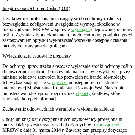
Integrowana Ochrona Roślin (IOR)
Użytkownicy profesjonalni stosujący środki ochrony roślin, są
bezwzględnie zobligowani uwzględniać wymogi określone w
rozporządzeniu MRiRW w sprawie
wymagań
integrowanej ochrony
roślin. Zgodnie z tym dokumentem, producent rolny powinien przed
zastosowaniem oprysku wykorzystać wszelkie dostępne działania i
metody ochrony przed agrofagami.
Wyłącznie zarejestrowane preparaty
Do ochrony upraw trzeba stosować wyłącznie środki ochrony roślin
dopuszczone do obrotu i stosowania na podstawie wydanych przez
ministra rolnictwa zezwoleń lub pozwoleń na handel równoległy.
Ich wykaz znajduje się w
rejestrze
udostępnionym na stronie
internetowej Ministerstwa Rolnictwa i Rozwoju Wsi. Na stronie
ministerstwa udostępnione są również
etykiety
środków, które
zawierają komplet informacji.
Zachowanie odpowiednich warunków wykonania zabiegu
Chcąc uniknąć kar dyscyplinarnych użytkownicy profesjonalni
muszą także przestrzegać zasad określonych w
rozporządzeniu
MRiRW z dnia 31 marca 2014 r. Zawarte tam przepisy dotyczące