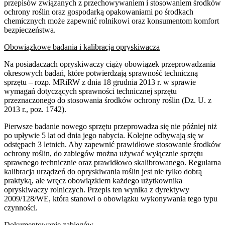
przepisów związanych z przechowywaniem i stosowaniem środków
ochrony roślin oraz gospodarką opakowaniami po środkach
chemicznych może zapewnić rolnikowi oraz konsumentom komfort
bezpieczeństwa.
Obowiązkowe badania i kalibracja opryskiwacza
Na posiadaczach opryskiwaczy ciąży obowiązek przeprowadzania
okresowych badań, które potwierdzają sprawność techniczną
sprzętu – rozp. MRiRW z dnia 18 grudnia 2013 r. w sprawie
wymagań dotyczących sprawności technicznej sprzętu
przeznaczonego do stosowania środków ochrony roślin (Dz. U. z
2013 r., poz. 1742).
Pierwsze badanie nowego sprzętu przeprowadza się nie później niż
po upływie 5 lat od dnia jego nabycia. Kolejne odbywają się w
odstępach 3 letnich. Aby zapewnić prawidłowe stosowanie środków
ochrony roślin, do zabiegów można używać wyłącznie sprzętu
sprawnego technicznie oraz prawidłowo skalibrowanego. Regularna
kalibracja urządzeń do opryskiwania roślin jest nie tylko dobrą
praktyką, ale wręcz obowiązkiem każdego użytkownika
opryskiwaczy rolniczych. Przepis ten wynika z dyrektywy
2009/128/WE, która stanowi o obowiązku wykonywania tego typu
czynności.
Dokumentowanie zabiegów