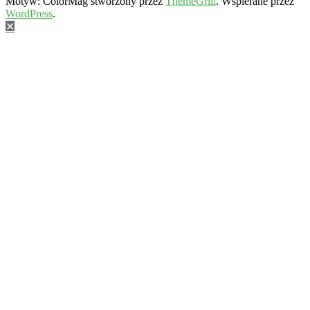
Motyw: ColorMag stworzony przez
ThemeGrill
. Wspierane przez
WordPress
.
✕