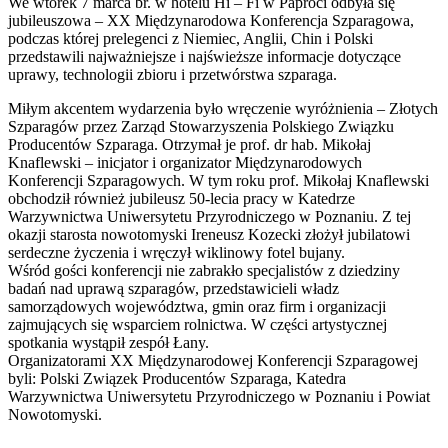
We wtorek 7 marca br. w hotelu Hi – Fi w Paproci odbyła się
jubileuszowa – XX Międzynarodowa Konferencja Szparagowa,
podczas której prelegenci z Niemiec, Anglii, Chin i Polski
przedstawili najważniejsze i najświeższe informacje dotyczące
uprawy, technologii zbioru i przetwórstwa szparaga.
Miłym akcentem wydarzenia było wręczenie wyróżnienia – Złotych
Szparagów przez Zarząd Stowarzyszenia Polskiego Związku
Producentów Szparaga. Otrzymał je prof. dr hab. Mikołaj
Knaflewski – inicjator i org
anizator Międzynarodowych
Konferencji Szparagowych. W tym roku prof. Mikołaj Knaflewski
obchodził również jubileusz 50-lecia pracy w Katedrze
Warzywnictwa Uniwersytetu Przyrodniczego w Poznaniu. Z tej
okazji starosta nowotomyski Ireneusz Kozecki złożył jubilatowi
serdeczne życzenia i wręczył wiklinowy fotel bujany.
Wśród gości konferencji nie zabrakło specjalistów z dziedziny
badań nad uprawą szparagów, przedstawicieli władz
samorządowych województwa, gmin oraz firm i organizacji
zajmujących się wsparciem rolnictwa. W części artystycznej
spotkania wystąpił zespół Łany.
Organizatorami XX Międzynarodowej Konferencji Szparagowej
byli: Polski Związek Producentów Szparaga, Katedra
Warzywnictwa Uniwersytetu Przyrodniczego w Poznaniu i Powiat
Nowotomyski.