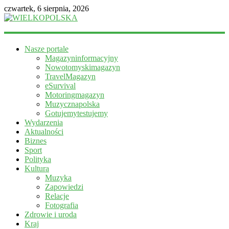
czwartek, 6 sierpnia, 2026
WIELKOPOLSKA
Nasze portale
Magazyn
Magazyninformacyjny
informacyjny
Nowotomyskimagazyn
TravelMagazyn
eSurvival
Motoringmagazyn
Muzycznapolska
Gotujemytestujemy
Wydarzenia
Aktualności
Biznes
Sport
Polityka
Kultura
Muzyka
Zapowiedzi
Relacje
Fotografia
Zdrowie i uroda
Kraj