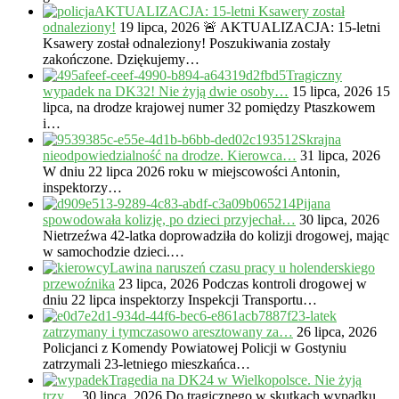
AKTUALIZACJA: 15-letni Ksawery został
odnaleziony!
19 lipca, 2026
🚨 AKTUALIZACJA: 15-letni
Ksawery został odnaleziony! Poszukiwania zostały
zakończone. Dziękujemy…
Tragiczny
wypadek na DK32! Nie żyją dwie osoby…
15 lipca, 2026
15
lipca, na drodze krajowej numer 32 pomiędzy Ptaszkowem
i…
Skrajna
nieodpowiedzialność na drodze. Kierowca…
31 lipca, 2026
W dniu 22 lipca 2026 roku w miejscowości Antonin,
inspektorzy…
Pijana
spowodowała kolizję, po dzieci przyjechał…
30 lipca, 2026
Nietrzeźwa 42-latka doprowadziła do kolizji drogowej, mając
w samochodzie dzieci.…
Lawina naruszeń czasu pracy u holenderskiego
przewoźnika
23 lipca, 2026
Podczas kontroli drogowej w
dniu 22 lipca inspektorzy Inspekcji Transportu…
23-latek
zatrzymany i tymczasowo aresztowany za…
26 lipca, 2026
Policjanci z Komendy Powiatowej Policji w Gostyniu
zatrzymali 23-letniego mieszkańca…
Tragedia na DK24 w Wielkopolsce. Nie żyją
trzy…
30 lipca, 2026
Do tragicznego w skutkach wypadku