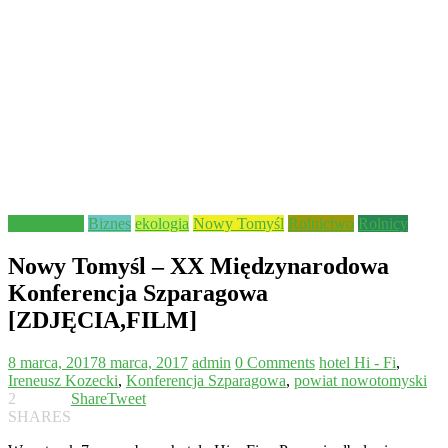
Aktualności
Biznes
ekologia
Nowy Tomyśl
Rolnictwo
Rolnicy
Nowy Tomyśl – XX Międzynarodowa
Konferencja Szparagowa
[ZDJĘCIA,FILM]
8 marca, 2017
8 marca, 2017
admin
0 Comments
hotel Hi - Fi
,
Ireneusz Kozecki
,
Konferencja Szparagowa
,
powiat nowotomyski
2
Share
Tweet
SHARES