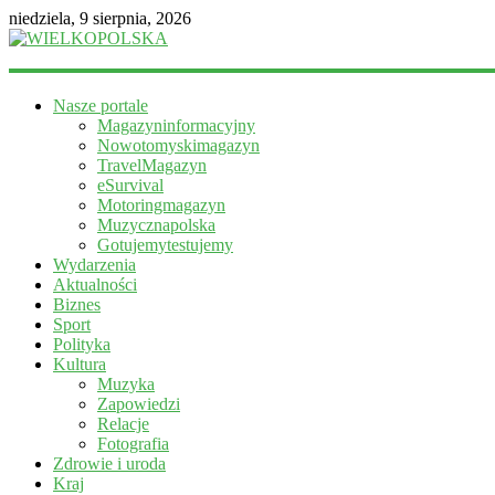
niedziela, 9 sierpnia, 2026
WIELKOPOLSKA
Nasze portale
Magazyn
Magazyninformacyjny
informacyjny
Nowotomyskimagazyn
TravelMagazyn
eSurvival
Motoringmagazyn
Muzycznapolska
Gotujemytestujemy
Wydarzenia
Aktualności
Biznes
Sport
Polityka
Kultura
Muzyka
Zapowiedzi
Relacje
Fotografia
Zdrowie i uroda
Kraj