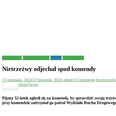
Aktualności
Bezpieczeństwo
Policja
polskie drogi
Nietrzeźwy odjechał spod komendy
12 listopada, 2024
12 listopada, 2024
admin
0 Comments
bezpieczeń
0
Share
Tweet
SHARES
Pijany 52-latek zgłosił się na komendę, by sprawdzić swoją trz
przy komendzie zatrzymał go patrol Wydziału Ruchu Drogowego. 