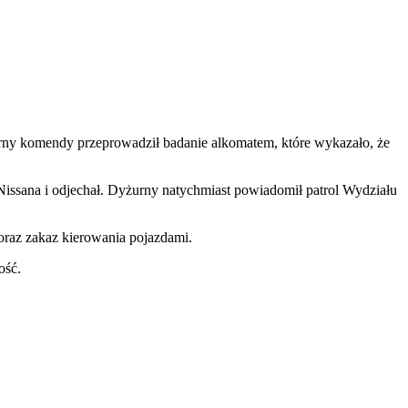
urny komendy przeprowadził badanie alkomatem, które wykazało, że
issana i odjechał. Dyżurny natychmiast powiadomił patrol Wydziału
 oraz zakaz kierowania pojazdami.
ość.