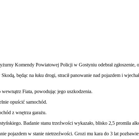
 Dyżurny Komendy Powiatowej Policji w Gostyniu odebrał zgłoszenie, o
jący Skodą, będąc na łuku drogi, stracił panowanie nad pojazdem i wjech
o wewnątrz Fiata, powodując jego uszkodzenia.
elnie opuścić samochód.
ochód z wnętrza garażu.
gostyńskiego. Badanie stanu trzeźwości wykazało, blisko 2,5 promila al
e pojazdem w stanie nietrzeźwości. Grozi mu kara do 3 lat pozbawie