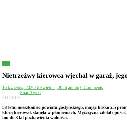
Inne
Nietrzeźwy kierowca wjechał w garaż, jeg
16 kwietnia, 2026
16 kwietnia, 2026
admin
0 Comments
0
Share
Tweet
SHARES
58-letni mieszkaniec powiatu gostyńskiego, mając blisko 2,5 pro
którą kierował, stanęła w płomieniach. Mężczyzna zdołał opuści
mu do 3 lat pozbawienia wolności.