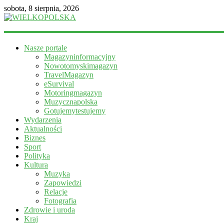
sobota, 8 sierpnia, 2026
WIELKOPOLSKA
Nasze portale
Magazyn
Magazyninformacyjny
informacyjny
Nowotomyskimagazyn
TravelMagazyn
eSurvival
Motoringmagazyn
Muzycznapolska
Gotujemytestujemy
Wydarzenia
Aktualności
Biznes
Sport
Polityka
Kultura
Muzyka
Zapowiedzi
Relacje
Fotografia
Zdrowie i uroda
Kraj