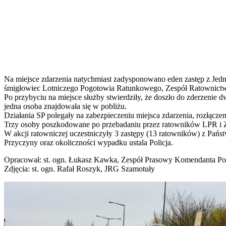
Na miejsce zdarzenia natychmiast zadysponowano eden zastęp z Jed
śmigłowiec Lotniczego Pogotowia Ratunkowego, Zespół Ratownictw
Po przybyciu na miejsce służby stwierdziły, że doszło do zderzeni
jedna osoba znajdowała się w pobliżu.
Działania SP polegały na zabezpieczeniu miejsca zdarzenia, rozłąc
Trzy osoby poszkodowane po przebadaniu przez ratowników LPR i Z
W akcji ratowniczej uczestniczyły 3 zastępy (13 ratowników) z Pań
Przyczyny oraz okoliczności wypadku ustala Policja.
Opracował: st. ogn. Łukasz Kawka, Zespół Prasowy Komendanta P
Zdjęcia: st. ogn. Rafał Roszyk, JRG Szamotuły