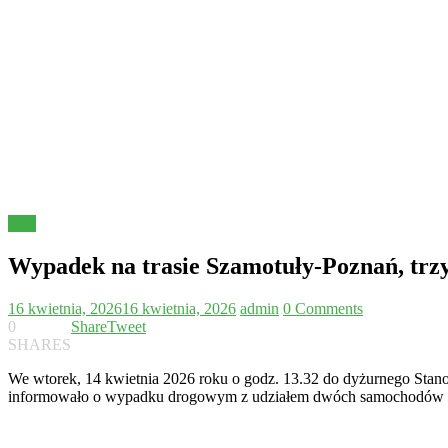
Inne
Wypadek na trasie Szamotuły-Poznań, trzy
16 kwietnia, 2026
16 kwietnia, 2026
admin
0 Comments
0
Share
Tweet
SHARES
We wtorek, 14 kwietnia 2026 roku o godz. 13.32 do dyżurnego Sta
informowało o wypadku drogowym z udziałem dwóch samochodów ora