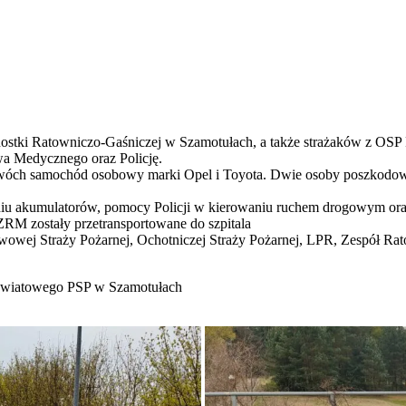
nostki Ratowniczo-Gaśniczej w Szamotułach, a także strażaków z OS
a Medycznego oraz Policję.
e dwóch samochód osobowy marki Opel i Toyota. Dwie osoby poszkodowa
zeniu akumulatorów, pomocy Policji w kierowaniu ruchem drogowym ora
RM zostały przetransportowane do szpitala
stwowej Straży Pożarnej, Ochotniczej Straży Pożarnej, LPR, Zespół Ra
owiatowego PSP w Szamotułach