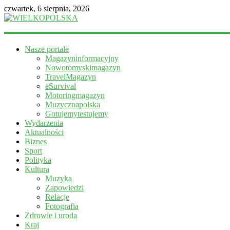
czwartek, 6 sierpnia, 2026
WIELKOPOLSKA
Nasze portale
Magazyn
Magazyninformacyjny
informacyjny
Nowotomyskimagazyn
TravelMagazyn
eSurvival
Motoringmagazyn
Muzycznapolska
Gotujemytestujemy
Wydarzenia
Aktualności
Biznes
Sport
Polityka
Kultura
Muzyka
Zapowiedzi
Relacje
Fotografia
Zdrowie i uroda
Kraj