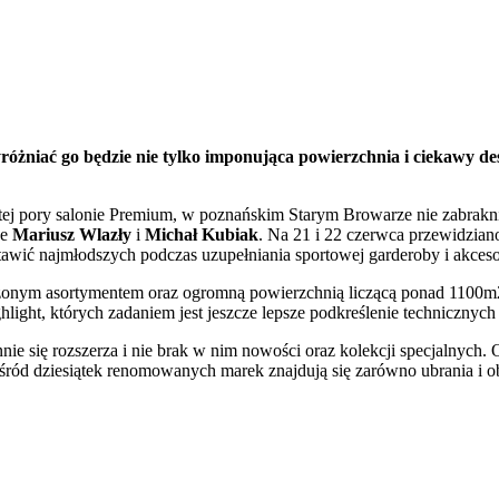
iać go będzie nie tylko imponująca powierzchnia i ciekawy desig
j pory salonie Premium, w poznańskim Starym Browarze nie zabrakni
ze
Mariusz Wlazły
i
Michał Kubiak
. Na 21 i 22 czerwca przewidzian
stawić najmłodszych podczas uzupełniania sportowej garderoby i akces
rzonym asortymentem oraz ogromną powierzchnią liczącą ponad 1100m2
light, których zadaniem jest jeszcze lepsze podkreślenie technicznyc
ie się rozszerza i nie brak w nim nowości oraz kolekcji specjalnych. O
ród dziesiątek renomowanych marek znajdują się zarówno ubrania i obu