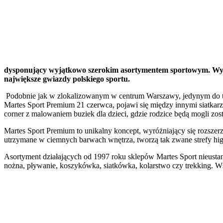
dysponujący wyjątkowo szerokim asortymentem sportowym. Wyróżn
największe gwiazdy polskiego sportu.
Podobnie jak w zlokalizowanym w centrum Warszawy, jedynym do te
Martes Sport Premium 21 czerwca, pojawi się między innymi siatkar
corner z malowaniem buziek dla dzieci, gdzie rodzice będą mogli zo
Martes Sport Premium to unikalny koncept, wyróżniający się rozsze
utrzymane w ciemnych barwach wnętrza, tworzą tak zwane strefy high
Asortyment działających od 1997 roku sklepów Martes Sport nieustann
nożna, pływanie, koszykówka, siatkówka, kolarstwo czy trekking. Wś