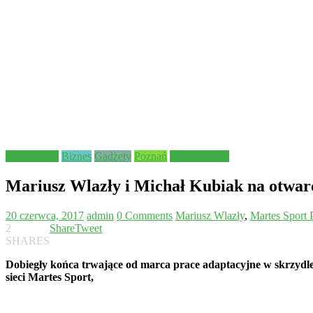
Aktualności
Biznes
Gadżety
Poznań
Stary Browar
Mariusz Wlazły i Michał Kubiak na otwa
20 czerwca, 2017
admin
0 Comments
Mariusz Wlazły
,
Martes Sport
2
Share
Tweet
SHARES
Dobiegły końca trwające od marca prace adaptacyjne w skrzydle 
sieci Martes Sport,