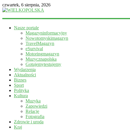
czwartek, 6 sierpnia, 2026
WIELKOPOLSKA
Nasze portale
Magazyn
Magazyninformacyjny
informacyjny
Nowotomyskimagazyn
TravelMagazyn
eSurvival
Motoringmagazyn
Muzycznapolska
Gotujemytestujemy
Wydarzenia
Aktualności
Biznes
Sport
Polityka
Kultura
Muzyka
Zapowiedzi
Relacje
Fotografia
Zdrowie i uroda
Kraj