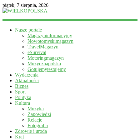
piątek, 7 sierpnia, 2026
WIELKOPOLSKA
Nasze portale
Magazyn
Magazyninformacyjny
informacyjny
Nowotomyskimagazyn
TravelMagazyn
eSurvival
Motoringmagazyn
Muzycznapolska
Gotujemytestujemy
Wydarzenia
Aktualności
Biznes
Sport
Polityka
Kultura
Muzyka
Zapowiedzi
Relacje
Fotografia
Zdrowie i uroda
Kraj