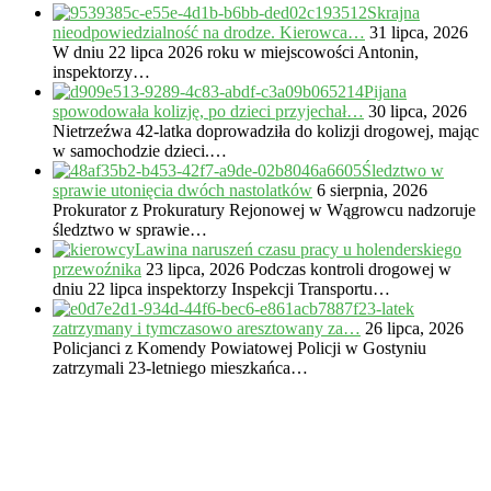
Skrajna
nieodpowiedzialność na drodze. Kierowca…
31 lipca, 2026
W dniu 22 lipca 2026 roku w miejscowości Antonin,
inspektorzy…
Pijana
spowodowała kolizję, po dzieci przyjechał…
30 lipca, 2026
Nietrzeźwa 42-latka doprowadziła do kolizji drogowej, mając
w samochodzie dzieci.…
Śledztwo w
sprawie utonięcia dwóch nastolatków
6 sierpnia, 2026
Prokurator z Prokuratury Rejonowej w Wągrowcu nadzoruje
śledztwo w sprawie…
Lawina naruszeń czasu pracy u holenderskiego
przewoźnika
23 lipca, 2026
Podczas kontroli drogowej w
dniu 22 lipca inspektorzy Inspekcji Transportu…
23-latek
zatrzymany i tymczasowo aresztowany za…
26 lipca, 2026
Policjanci z Komendy Powiatowej Policji w Gostyniu
zatrzymali 23-letniego mieszkańca…