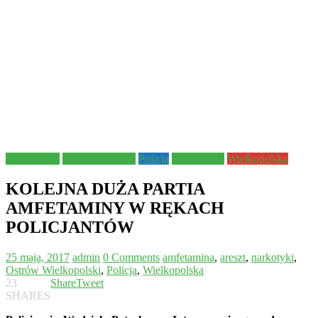
Aktualności
Bezpieczeństwo
Policja
Prokuratura
Wielkopolska
KOLEJNA DUŻA PARTIA
AMFETAMINY W RĘKACH
POLICJANTÓW
25 maja, 2017
admin
0 Comments
amfetamina
,
areszt
,
narkotyki
,
Ostrów Wielkopolski
,
Policja
,
Wielkopolska
23
Share
Tweet
SHARES