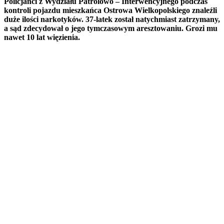
Policjanci z Wydziału Patrolowo – Interwencyjnego podczas
kontroli pojazdu mieszkańca Ostrowa Wielkopolskiego znaleźli
duże ilości narkotyków. 37-latek został natychmiast zatrzymany,
a sąd zdecydował o jego tymczasowym aresztowaniu. Grozi mu
nawet 10 lat więzienia.