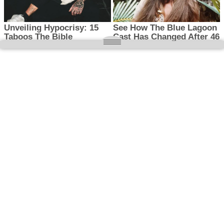
O nas
Wielkopolska magazyn informacyjny.pl
Kontakt:
redakcja@wielkopolskamagazyn.pl
784 901 059
Rejestr dzienników i czasopism
- Sąd Okręgowy w Poznaniu nr RPR 3637
REDAKTOR NACZELNY / WYDAWCA
Maciej Ignacy Kasprzak
Adres redakcji: Os, Batorego 28/11 64-300 Nowy Tomyśl
Prawa autorskie © 2026
WIELKOPOLSKA
. Wszystkie prawa