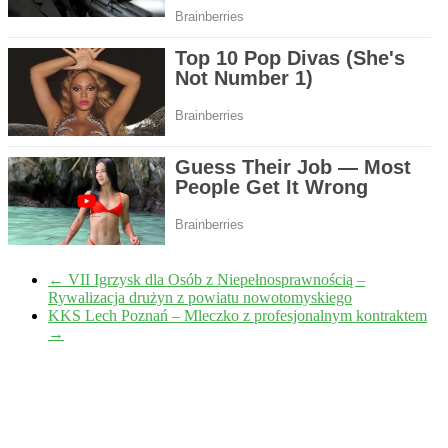
←
VII Igrzysk dla Osób z Niepełnosprawnością –
Rywalizacja drużyn z powiatu nowotomyskiego
KKS Lech Poznań – Mleczko z profesjonalnym kontraktem
→