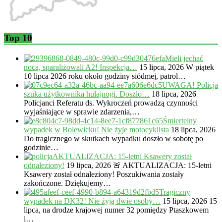
Top 10
Mieli jechać
nocą, sparaliżowali A2! Inspekcja…
15 lipca, 2026
W piątek
10 lipca 2026 roku około godziny siódmej, patrol…
UWAGA! Policja
szuka użytkownika hulajnogi. Doszło…
18 lipca, 2026
Policjanci Referatu ds. Wykroczeń prowadzą czynności
wyjaśniające w sprawie zdarzenia,…
Śmiertelny
wypadek w Bolewicku! Nie żyje motocyklista
18 lipca, 2026
Do tragicznego w skutkach wypadku doszło w sobotę po
godzinie…
AKTUALIZACJA: 15-letni Ksawery został
odnaleziony!
19 lipca, 2026
🚨 AKTUALIZACJA: 15-letni
Ksawery został odnaleziony! Poszukiwania zostały
zakończone. Dziękujemy…
Tragiczny
wypadek na DK32! Nie żyją dwie osoby…
15 lipca, 2026
15
lipca, na drodze krajowej numer 32 pomiędzy Ptaszkowem
i…