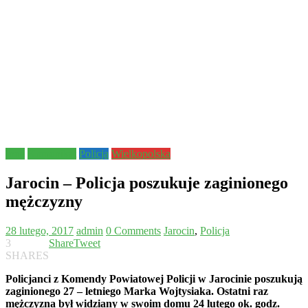
Inne
Komunikat
Policja
Wielkopolska
Jarocin – Policja poszukuje zaginionego
mężczyzny
28 lutego, 2017
admin
0 Comments
Jarocin
,
Policja
3
Share
Tweet
SHARES
Policjanci z Komendy Powiatowej Policji w Jarocinie poszukują
zaginionego 27 – letniego Marka Wojtysiaka. Ostatni raz
mężczyzna był widziany w swoim domu 24 lutego ok. godz.