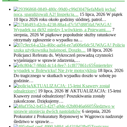
Mieli jechać
nocą, sparaliżowali A2! Inspekcja…
15 lipca, 2026
W piątek
10 lipca 2026 roku około godziny siódmej, patrol…
UWAGA!
Wypadek na dk92 między Lwówkiem, a Pniewami.…
7
sierpnia, 2026
W piątkowe popołudnie służby ratunkowe
otrzymały zgłoszenie o wypadku na…
UWAGA! Policja
szuka użytkownika hulajnogi. Doszło…
18 lipca, 2026
Policjanci Referatu ds. Wykroczeń prowadzą czynności
wyjaśniające w sprawie zdarzenia,…
Śmiertelny
wypadek w Bolewicku! Nie żyje motocyklista
18 lipca, 2026
Do tragicznego w skutkach wypadku doszło w sobotę po
godzinie…
AKTUALIZACJA: 15-letni Ksawery został
odnaleziony!
19 lipca, 2026
🚨 AKTUALIZACJA: 15-letni
Ksawery został odnaleziony! Poszukiwania zostały
zakończone. Dziękujemy…
Śledztwo w
sprawie utonięcia dwóch nastolatków
6 sierpnia, 2026
Prokurator z Prokuratury Rejonowej w Wągrowcu nadzoruje
śledztwo w sprawie…
Tragiczny