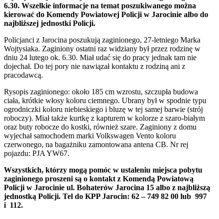
6.30. Wszelkie informacje na temat poszukiwanego można
kierować do Komendy Powiatowej Policji w Jarocinie albo do
najbliższej jednostki Policji.
Policjanci z Jarocina poszukują zaginionego, 27-letniego Marka
Wojtysiaka. Zaginiony ostatni raz widziany był przez rodzinę w
dniu 24 lutego ok. 6.30. Miał udać się do pracy jednak tam nie
dojechał. Do tej pory nie nawiązał kontaktu z rodziną ani z
pracodawcą.
Rysopis zaginionego: około 185 cm wzrostu, szczupła budowa
ciała, krótkie włosy koloru ciemnego. Ubrany był w spodnie typu
ogrodniczki koloru niebieskiego i bluzę w tej samej barwie (strój
roboczy). Miał także kurtkę z kapturem w kolorze z szaro-białym
oraz buty robocze do kostki, również szare. Zaginiony z domu
wyjechał samochodem marki Volkswagen Vento koloru
czerwonego, na bagażniku zamontowana antena CB. Nr rej
pojazdu: PJA YW67.
Wszystkich, którzy mogą pomóc w ustaleniu miejsca pobytu
zaginionego proszeni są o kontakt z Komendą Powiatową
Policji w Jarocinie ul. Bohaterów Jarocina 15 albo z najbliższą
jednostką Policji. Tel do KPP Jarocin: 62 – 749 82 00 lub 997
i 112.