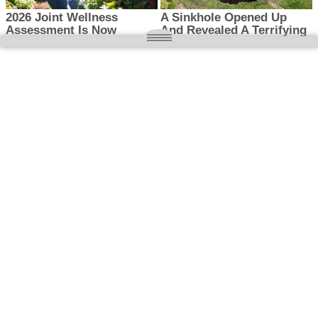
O nas
Wielkopolska magazyn informacyjny.pl
Kontakt:
redakcja@wielkopolskamagazyn.pl
784 901 059
Rejestr dzienników i czasopism
- Sąd Okręgowy w Poznaniu nr RPR 3637
REDAKTOR NACZELNY / WYDAWCA
Maciej Ignacy Kasprzak
Adres redakcji: Os, Batorego 28/11 64-300 Nowy Tomyśl
Prawa autorskie © 2026
WIELKOPOLSKA
. Wszystkie prawa
zastrzeżone.