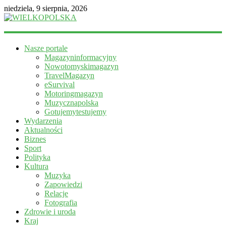
niedziela, 9 sierpnia, 2026
WIELKOPOLSKA
Nasze portale
Magazyn
Magazyninformacyjny
informacyjny
Nowotomyskimagazyn
TravelMagazyn
eSurvival
Motoringmagazyn
Muzycznapolska
Gotujemytestujemy
Wydarzenia
Aktualności
Biznes
Sport
Polityka
Kultura
Muzyka
Zapowiedzi
Relacje
Fotografia
Zdrowie i uroda
Kraj