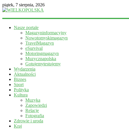
piątek, 7 sierpnia, 2026
WIELKOPOLSKA
Nasze portale
Magazyn
Magazyninformacyjny
informacyjny
Nowotomyskimagazyn
TravelMagazyn
eSurvival
Motoringmagazyn
Muzycznapolska
Gotujemytestujemy
Wydarzenia
Aktualności
Biznes
Sport
Polityka
Kultura
Muzyka
Zapowiedzi
Relacje
Fotografia
Zdrowie i uroda
Kraj