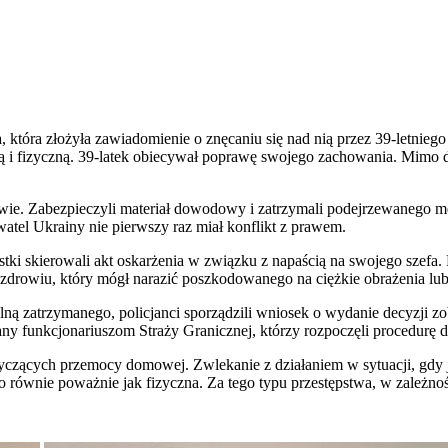
, która złożyła zawiadomienie o znęcaniu się nad nią przez 39-letniego
 i fizyczną. 39-latek obiecywał poprawę swojego zachowania. Mimo dek
awie. Zabezpieczyli materiał dowodowy i zatrzymali podejrzewanego m
watel Ukrainy nie pierwszy raz miał konflikt z prawem.
ostki skierowali akt oskarżenia w związku z napaścią na swojego sz
zdrowiu, który mógł narazić poszkodowanego na ciężkie obrażenia lub 
lną zatrzymanego, policjanci sporządzili wniosek o wydanie decyzji 
ny funkcjonariuszom Straży Granicznej, którzy rozpoczęli procedurę d
czących przemocy domowej. Zwlekanie z działaniem w sytuacji, gdy je
 równie poważnie jak fizyczna. Za tego typu przestępstwa, w zależnoś