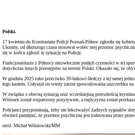
Polski.
17 kwietnia do Komisariatu Policji Poznań-Północ zgłosiła się kobieta
Ukrainy, od dłuższego czasu stosował wobec niej przemoc psychiczną
się w końcu zgłosić tę sytuację na Policję.
Funkcjonariusze z Północy niezwłocznie podjęli czynności w tej spr
dotychczas innych przestępstw na terenie Polski. Okazało się, że oby
W grudniu 2025 roku przeciwko 39-latkowi śledczy z tej samej jedn
tego kastetu. Usłyszał on wtedy zarzut spowodowania uszczerbku na 
W związku z obecną sytuacją oraz wcześniejszą przeszłością krymina
Wniosek został rozpatrzony pozytywnie, a mężczyzna został przekaza
Policjanci przypominają, żeby nie lekceważyć żadnych sygnałów doty
również pamiętać, że przemoc psychiczna jest traktowana przez prawo
sierż. Michał Wiśniowski/MM