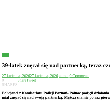
Inne
39-latek znęcał się nad partnerką, teraz c
27 kwietnia, 2026
27 kwietnia, 2026
admin
0 Comments
0
Share
Tweet
SHARES
Policjanci z Komisariatu Policji Poznań- Północ podjęli dział
miał znęcać się nad swoją partnerką. Mężczyzna nie po raz pierw