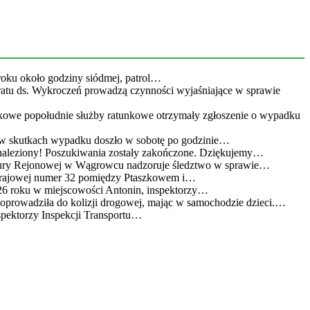
roku około godziny siódmej, patrol…
eratu ds. Wykroczeń prowadzą czynności wyjaśniające w sprawie
kowe popołudnie służby ratunkowe otrzymały zgłoszenie o wypadku
 w skutkach wypadku doszło w sobotę po godzinie…
leziony! Poszukiwania zostały zakończone. Dziękujemy…
atury Rejonowej w Wągrowcu nadzoruje śledztwo w sprawie…
 krajowej numer 32 pomiędzy Ptaszkowem i…
26 roku w miejscowości Antonin, inspektorzy…
doprowadziła do kolizji drogowej, mając w samochodzie dzieci.…
spektorzy Inspekcji Transportu…