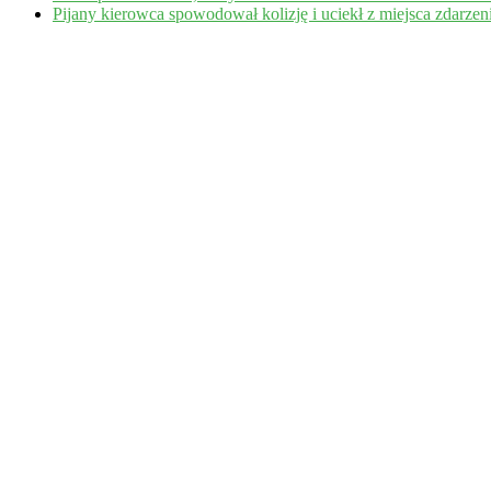
Pijany kierowca spowodował kolizję i uciekł z miejsca zdarzeni