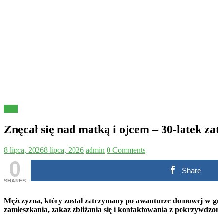
Inne
Znęcał się nad matką i ojcem – 30-latek z
8 lipca, 2026
8 lipca, 2026
admin
0 Comments
0
Share
SHARES
Mężczyzna, który został zatrzymany po awanturze domowej w gmi
zamieszkania, zakaz zbliżania się i kontaktowania z pokrzywdzon