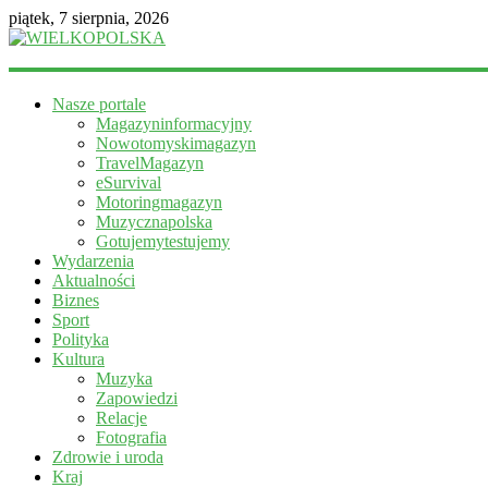
piątek, 7 sierpnia, 2026
WIELKOPOLSKA
Nasze portale
Magazyn
Magazyninformacyjny
informacyjny
Nowotomyskimagazyn
TravelMagazyn
eSurvival
Motoringmagazyn
Muzycznapolska
Gotujemytestujemy
Wydarzenia
Aktualności
Biznes
Sport
Polityka
Kultura
Muzyka
Zapowiedzi
Relacje
Fotografia
Zdrowie i uroda
Kraj