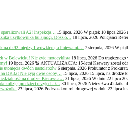
, sparaliżowali A2! Inspekcja…
15 lipca, 2026
W piątek 10 lipca 2026 
zuka użytkownika hulajnogi. Doszło…
18 lipca, 2026
Policjanci Ref
na dk92 między Lwówkiem, a Pniewami.…
7 sierpnia, 2026
W piąt
k w Bolewicku! Nie żyje motocyklista
18 lipca, 2026
Do tragicznego
ony!
19 lipca, 2026
🚨 AKTUALIZACJA: 15-letni Ksawery został odna
e utonięcia dwóch nastolatków
6 sierpnia, 2026
Prokurator z Prokur
 na DK32! Nie żyją dwie osoby…
15 lipca, 2026
15 lipca, na drodze
iedzialność na drodze. Kierowca…
31 lipca, 2026
W dniu 22 lipca 20
a kolizję, po dzieci przyjechał…
30 lipca, 2026
Nietrzeźwa 42-latka 
zewoźnika
23 lipca, 2026
Podczas kontroli drogowej w dniu 22 lipca in