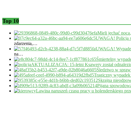
Top 10
Mieli jechać nocą
UWAGA! Policja s
zdarzenia,…
UWAGA! Wypadek 
na…
Śmiertelny wypade
AKTUALIZACJA: 15-letni Ksawery został odnalezi
Śledztwo w sprawi
Tragiczny wypadek
Skrajna nieodpow
Pijana spowodował
Lawina naruszeń czasu pracy u holenderskiego pr