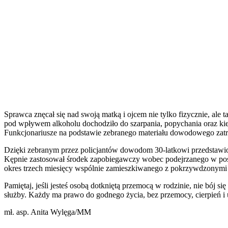
Sprawca znęcał się nad swoją matką i ojcem nie tylko fizycznie, ale
pod wpływem alkoholu dochodziło do szarpania, popychania oraz kier
Funkcjonariusze na podstawie zebranego materiału dowodowego zatr
Dzięki zebranym przez policjantów dowodom 30-latkowi przedstawion
Kępnie zastosował środek zapobiegawczy wobec podejrzanego w posta
okres trzech miesięcy wspólnie zamieszkiwanego z pokrzywdzonymi 
Pamiętaj, jeśli jesteś osobą dotkniętą przemocą w rodzinie, nie bój s
służby. Każdy ma prawo do godnego życia, bez przemocy, cierpień i
mł. asp. Anita Wylęga/MM