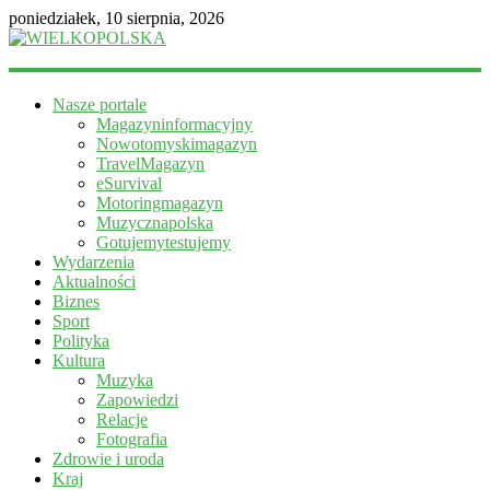
poniedziałek, 10 sierpnia, 2026
WIELKOPOLSKA
Nasze portale
Magazyn
Magazyninformacyjny
informacyjny
Nowotomyskimagazyn
TravelMagazyn
eSurvival
Motoringmagazyn
Muzycznapolska
Gotujemytestujemy
Wydarzenia
Aktualności
Biznes
Sport
Polityka
Kultura
Muzyka
Zapowiedzi
Relacje
Fotografia
Zdrowie i uroda
Kraj