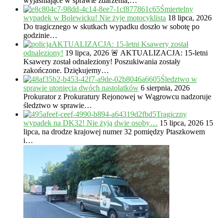
wyjaśniające w sprawie zdarzenia,…
Śmiertelny
wypadek w Bolewicku! Nie żyje motocyklista
18 lipca, 2026
Do tragicznego w skutkach wypadku doszło w sobotę po
godzinie…
AKTUALIZACJA: 15-letni Ksawery został
odnaleziony!
19 lipca, 2026
🚨 AKTUALIZACJA: 15-letni
Ksawery został odnaleziony! Poszukiwania zostały
zakończone. Dziękujemy…
Śledztwo w
sprawie utonięcia dwóch nastolatków
6 sierpnia, 2026
Prokurator z Prokuratury Rejonowej w Wągrowcu nadzoruje
śledztwo w sprawie…
Tragiczny
wypadek na DK32! Nie żyją dwie osoby…
15 lipca, 2026
15
lipca, na drodze krajowej numer 32 pomiędzy Ptaszkowem
i…