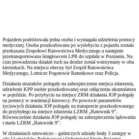
Pojazdem podróżowała jedna osoba i wymagała udzielenia pomocy
medycznej. Osoba poszkodowana po wydobyciu z pojazdu została
przekazana Zespołowi Ratownictwa Medycznego a następnie
przetransportowana śmigłowcem LPR do szpitala w Poznaniu. Na
czas prowadzenia działań ruch na drodze został wstrzymany w obu
kierunkach. Na miejscu obecny był Zespół Ratownictwa
Medycznego, Lotnicze Pogotowie Ratunkowe oraz Policja.
Działania strażaków polegały na zabezpieczeniu miejsca zdarzenia,
udzielenie KPP osobie poszkodowanej oraz odłączeniu akumulatora
w pojeździe. Po przybyciu na miejsce ZRM działania JOP polegały
na pomocy w reanimacji kierowcy. Po powrocie parametrów
życiowych działania JOP polegały na transporcie poszkodowanego
do przybyłego na miejsce zdarzenia LZRM „Ratownik 9”.
Równocześnie działania JOP polegały na zabezpieczeniu lądowania
i startu LZRM „Ratownik 9”.
W działaniach ratowniczo – gaśniczych udziały brały 3 zastępy w
sile 13 strażaków Państwowej i Ochotniczej Straży Pożarnej.