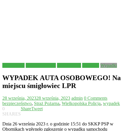
Aktualności
Bezpieczeństwo
polskie drogi
wypadek
Wypadki
WYPADEK AUTA OSOBOWEGO! Na
miejscu śmigłowiec LPR
28 września, 2023
28 września, 2023
admin
0 Comments
bezpieczeństwo
,
Straż Pożarna
,
Wielkopolska Policja
,
wypadek
0
Share
Tweet
SHARES
Dnia 26 września 2023 r. o godzinie 15:51 do SKKP PSP w
Obornikach wpłynęło zgłoszenie o wypadku samochodu