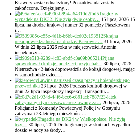
Ksawery został odnaleziony! Poszukiwania zostały
zakończone. Dziękujemy…
Tragiczny
wypadek na DK32! Nie żyją dwie osoby…
15 lipca, 2026
15
lipca, na drodze krajowej numer 32 pomiędzy Ptaszkowem
i…
Skrajna
nieodpowiedzialność na drodze. Kierowca…
31 lipca, 2026
W dniu 22 lipca 2026 roku w miejscowości Antonin,
inspektorzy…
Pijana
spowodowała kolizję, po dzieci przyjechał…
30 lipca, 2026
Nietrzeźwa 42-latka doprowadziła do kolizji drogowej, mając
w samochodzie dzieci.…
Lawina naruszeń czasu pracy u holenderskiego
przewoźnika
23 lipca, 2026
Podczas kontroli drogowej w
dniu 22 lipca inspektorzy Inspekcji Transportu…
23-latek
zatrzymany i tymczasowo aresztowany za…
26 lipca, 2026
Policjanci z Komendy Powiatowej Policji w Gostyniu
zatrzymali 23-letniego mieszkańca…
Tragedia na DK24 w Wielkopolsce. Nie żyją
trzy…
30 lipca, 2026
Do tragicznego w skutkach wypadku
doszło w nocy ze środy…