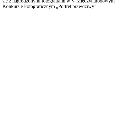
się z nagrodzonymi fotografiami w V Międzynarodowym
Konkursie Fotograficznym „Portret prawdziwy”