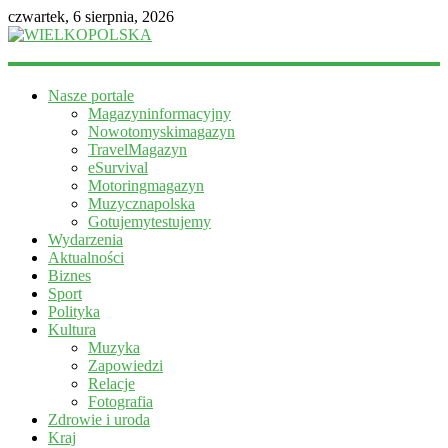
czwartek, 6 sierpnia, 2026
WIELKOPOLSKA
Nasze portale
Magazyn
Magazyninformacyjny
informacyjny
Nowotomyskimagazyn
TravelMagazyn
eSurvival
Motoringmagazyn
Muzycznapolska
Gotujemytestujemy
Wydarzenia
Aktualności
Biznes
Sport
Polityka
Kultura
Muzyka
Zapowiedzi
Relacje
Fotografia
Zdrowie i uroda
Kraj