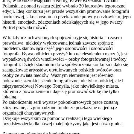
Jury, w składzie Magdalena Berny, Paweł Brzeziński i Adam
Polański, z ponad tysiąca zdjęć wybrało 30 laureatów tegorocznej
edycji. Ideą konkursu jest przede wszystkim promowanie fotografii
portretowej, jako sposobu na przekazanie prawdy o człowieku, jego
historii, emocjach, zdarzeniach odciskających się w jego twarzy.
Portret pozwala mówić.
W każdym z uchwyconych spojrzeń kryje się historia – czasem
prawdziwa, niekiedy wykreowana jednak zawsze spójna z
modelem, stanowiąca część jego osobowości i osobowości
fotografa. Bywa odbiciem przeżyć lub ucieleśnieniem marzeń, jest
wypadkową dwóch wrażliwości – osoby fotografowanej i twórcy
fotografii. Dzięki staraniom do współtworzenia konkursu udało się
zaangażować artysstów, utytułowanych polskich twórców oraz
osoby ze swiata mediów. Ważnym elementem jest również
pokazanie szerokiej scenie fotograficznej nie tylko polskiej, ale i
mięzynarodowej Nowego Tomyśla, jako niewielkiego miasta,
któremu z powodzeniem udaje się promować sztukę nie tylko
lokalną.
Po zakończeniu serii wystaw pokonkursowych prace zostaną
zlicytowane, a zgromadzone fundusze przekazane na jedną z
organizacji charytatywnych.
Dziękuje wszystkim za pomoc w realizacji tego wielkiego
przedsięwzięcia dla naszej małej ojczyzny jaką jest nasza gmina.
Zapraszamy również do konktaktu przez: