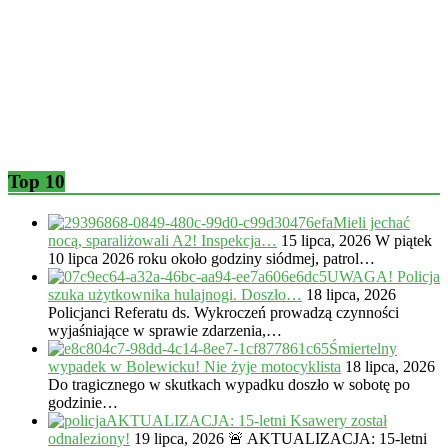
Top 10
Mieli jechać
nocą, sparaliżowali A2! Inspekcja…
15 lipca, 2026
W piątek
10 lipca 2026 roku około godziny siódmej, patrol…
UWAGA! Policja
szuka użytkownika hulajnogi. Doszło…
18 lipca, 2026
Policjanci Referatu ds. Wykroczeń prowadzą czynności
wyjaśniające w sprawie zdarzenia,…
Śmiertelny
wypadek w Bolewicku! Nie żyje motocyklista
18 lipca, 2026
Do tragicznego w skutkach wypadku doszło w sobotę po
godzinie…
AKTUALIZACJA: 15-letni Ksawery został
odnaleziony!
19 lipca, 2026
🚨 AKTUALIZACJA: 15-letni