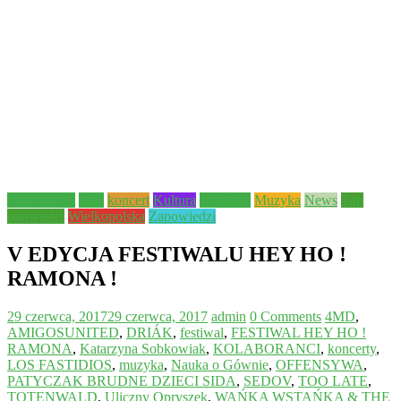
Aktualności
Inne
koncert
Kultura
młodzież
Muzyka
News
Top
opowieści
Wielkopolska
Zapowiedzi
V EDYCJA FESTIWALU HEY HO !
RAMONA !
29 czerwca, 2017
29 czerwca, 2017
admin
0 Comments
4MD
,
AMIGOSUNITED
,
DRIÁK
,
festiwal
,
FESTIWAL HEY HO !
RAMONA
,
Katarzyna Sobkowiak
,
KOLABORANCI
,
koncerty
,
LOS FASTIDIOS
,
muzyka
,
Nauka o Gównie
,
OFFENSYWA
,
PATYCZAK BRUDNE DZIECI SIDA
,
SEDOV
,
TOO LATE
,
TOTENWALD
,
Uliczny Opryszek
,
WAŃKA WSTAŃKA & THE