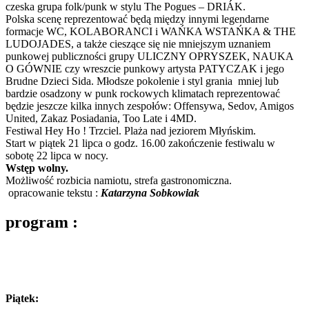
czeska grupa folk/punk w stylu The Pogues –
DRIÁK
.
Polska scenę reprezentować będą między innymi legendarne
formacje WC, KOLABORANCI i WAŃKA WSTAŃKA & THE
LUDOJADES, a także cieszące się nie mniejszym uznaniem
punkowej publiczności grupy ULICZNY OPRYSZEK, NAUKA
O GÓWNIE czy wreszcie punkowy artysta PATYCZAK i jego
Brudne Dzieci Sida. Młodsze pokolenie i styl grania mniej lub
bardzie osadzony w punk rockowych klimatach reprezentować
będzie jeszcze kilka innych zespołów: Offensywa, Sedov, Amigos
United, Zakaz Posiadania, Too Late i 4MD.
Festiwal Hey Ho ! Trzciel. Plaża nad jeziorem Młyńskim.
Start w piątek 21 lipca o godz. 16.00 zakończenie festiwalu w
sobotę 22 lipca w nocy.
Wstęp wolny.
Możliwość rozbicia namiotu, strefa gastronomiczna.
opracowanie tekstu :
Katarzyna Sobkowiak
program :
Piątek: