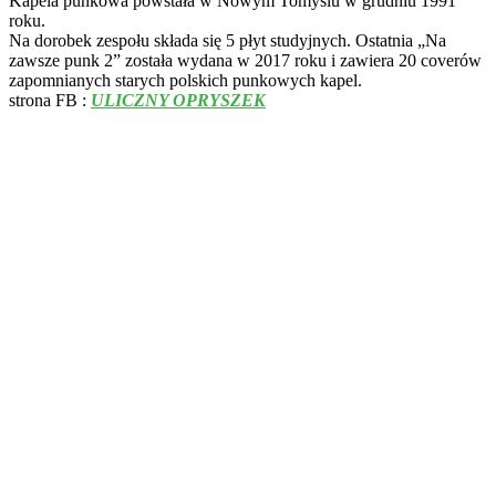
Kapela punkowa powstała w Nowym Tomyślu w grudniu 1991
roku.
Na dorobek zespołu składa się 5 płyt studyjnych. Ostatnia „Na
zawsze punk 2” została wydana w 2017 roku i zawiera 20 coverów
zapomnianych starych polskich punkowych kapel.
strona FB :
ULICZNY OPRYSZEK