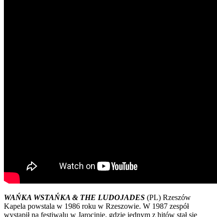
WAŃKA WSTAŃKA & THE LUDOJADES
(PL) Rzeszów
Kapela powstala w 1986 roku w Rzeszowie. W 1987 zespół
wystąpił na festiwalu w Jarocinie, gdzie jednym z hitów stał się