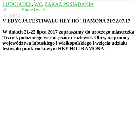
LUDOJADES
,
WC
,
ZAKAZ POSIADANIA
68
Share
Tweet
SHARES
V EDYCJA FESTIWALU HEY HO ! RAMONA 21/22.07.17
W dniach 21-22 lipca 2017 zapraszamy do uroczego miasteczka
Trzciel, położonego wśród jezior i rozlewisk Obry, na granicy
województwa lubuskiego i wielkopolskiego i wzięcia udziału
festiwalu punk rockowym HEY HO ! RAMONA
.