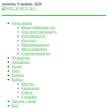
niedziela, 9 sierpnia, 2026
WIELKOPOLSKA
Nasze portale
Magazyn
Magazyninformacyjny
informacyjny
Nowotomyskimagazyn
TravelMagazyn
eSurvival
Motoringmagazyn
Muzycznapolska
Gotujemytestujemy
Wydarzenia
Aktualności
Biznes
Sport
Polityka
Kultura
Muzyka
Zapowiedzi
Relacje
Fotografia
Zdrowie i uroda
Kraj