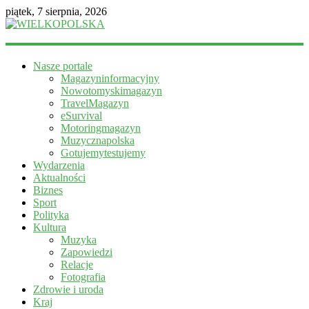
piątek, 7 sierpnia, 2026
WIELKOPOLSKA
Nasze portale
Magazyn
Magazyninformacyjny
informacyjny
Nowotomyskimagazyn
TravelMagazyn
eSurvival
Motoringmagazyn
Muzycznapolska
Gotujemytestujemy
Wydarzenia
Aktualności
Biznes
Sport
Polityka
Kultura
Muzyka
Zapowiedzi
Relacje
Fotografia
Zdrowie i uroda
Kraj