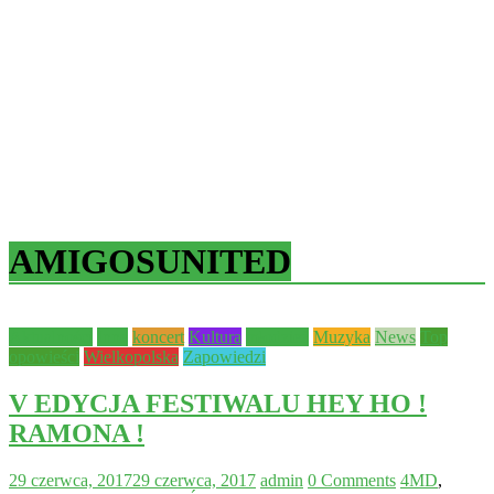
AMIGOSUNITED
Aktualności
Inne
koncert
Kultura
młodzież
Muzyka
News
Top
opowieści
Wielkopolska
Zapowiedzi
V EDYCJA FESTIWALU HEY HO !
RAMONA !
29 czerwca, 2017
29 czerwca, 2017
admin
0 Comments
4MD
,