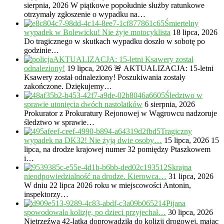
sierpnia, 2026
W piątkowe popołudnie służby ratunkowe
otrzymały zgłoszenie o wypadku na…
Śmiertelny
wypadek w Bolewicku! Nie żyje motocyklista
18 lipca, 2026
Do tragicznego w skutkach wypadku doszło w sobotę po
godzinie…
AKTUALIZACJA: 15-letni Ksawery został
odnaleziony!
19 lipca, 2026
🚨 AKTUALIZACJA: 15-letni
Ksawery został odnaleziony! Poszukiwania zostały
zakończone. Dziękujemy…
Śledztwo w
sprawie utonięcia dwóch nastolatków
6 sierpnia, 2026
Prokurator z Prokuratury Rejonowej w Wągrowcu nadzoruje
śledztwo w sprawie…
Tragiczny
wypadek na DK32! Nie żyją dwie osoby…
15 lipca, 2026
15
lipca, na drodze krajowej numer 32 pomiędzy Ptaszkowem
i…
Skrajna
nieodpowiedzialność na drodze. Kierowca…
31 lipca, 2026
W dniu 22 lipca 2026 roku w miejscowości Antonin,
inspektorzy…
Pijana
spowodowała kolizję, po dzieci przyjechał…
30 lipca, 2026
Nietrzeźwa 42-latka doprowadziła do kolizji drogowej, mając