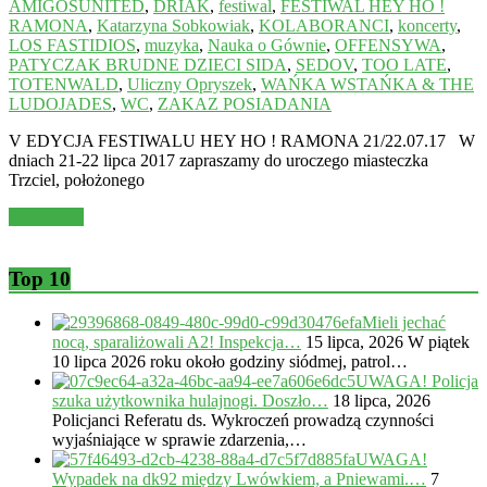
AMIGOSUNITED
,
DRIÁK
,
festiwal
,
FESTIWAL HEY HO !
RAMONA
,
Katarzyna Sobkowiak
,
KOLABORANCI
,
koncerty
,
LOS FASTIDIOS
,
muzyka
,
Nauka o Gównie
,
OFFENSYWA
,
PATYCZAK BRUDNE DZIECI SIDA
,
SEDOV
,
TOO LATE
,
TOTENWALD
,
Uliczny Opryszek
,
WAŃKA WSTAŃKA & THE
LUDOJADES
,
WC
,
ZAKAZ POSIADANIA
V EDYCJA FESTIWALU HEY HO ! RAMONA 21/22.07.17 W
dniach 21-22 lipca 2017 zapraszamy do uroczego miasteczka
Trzciel, położonego
Read more
Top 10
Mieli jechać
nocą, sparaliżowali A2! Inspekcja…
15 lipca, 2026
W piątek
10 lipca 2026 roku około godziny siódmej, patrol…
UWAGA! Policja
szuka użytkownika hulajnogi. Doszło…
18 lipca, 2026
Policjanci Referatu ds. Wykroczeń prowadzą czynności
wyjaśniające w sprawie zdarzenia,…
UWAGA!
Wypadek na dk92 między Lwówkiem, a Pniewami.…
7