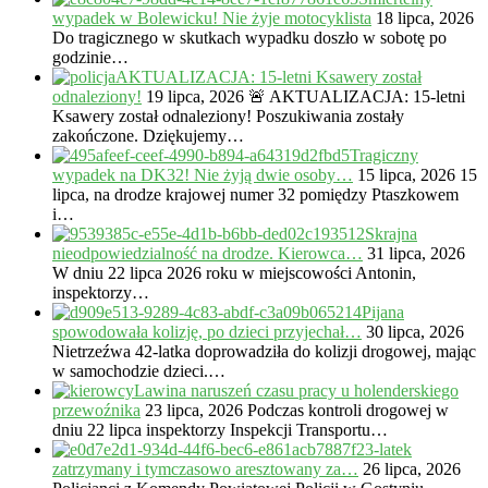
wypadek w Bolewicku! Nie żyje motocyklista
18 lipca, 2026
Do tragicznego w skutkach wypadku doszło w sobotę po
godzinie…
AKTUALIZACJA: 15-letni Ksawery został
odnaleziony!
19 lipca, 2026
🚨 AKTUALIZACJA: 15-letni
Ksawery został odnaleziony! Poszukiwania zostały
zakończone. Dziękujemy…
Tragiczny
wypadek na DK32! Nie żyją dwie osoby…
15 lipca, 2026
15
lipca, na drodze krajowej numer 32 pomiędzy Ptaszkowem
i…
Skrajna
nieodpowiedzialność na drodze. Kierowca…
31 lipca, 2026
W dniu 22 lipca 2026 roku w miejscowości Antonin,
inspektorzy…
Pijana
spowodowała kolizję, po dzieci przyjechał…
30 lipca, 2026
Nietrzeźwa 42-latka doprowadziła do kolizji drogowej, mając
w samochodzie dzieci.…
Lawina naruszeń czasu pracy u holenderskiego
przewoźnika
23 lipca, 2026
Podczas kontroli drogowej w
dniu 22 lipca inspektorzy Inspekcji Transportu…
23-latek
zatrzymany i tymczasowo aresztowany za…
26 lipca, 2026