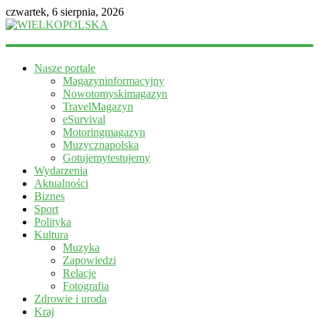
czwartek, 6 sierpnia, 2026
WIELKOPOLSKA
Nasze portale
Magazyn
Magazyninformacyjny
informacyjny
Nowotomyskimagazyn
TravelMagazyn
eSurvival
Motoringmagazyn
Muzycznapolska
Gotujemytestujemy
Wydarzenia
Aktualności
Biznes
Sport
Polityka
Kultura
Muzyka
Zapowiedzi
Relacje
Fotografia
Zdrowie i uroda
Kraj