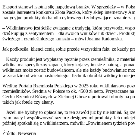
Eksport stanowi istotną siłę napędową branży. W sprzedaży – w Pol
została laureatem konkursu Złota Paczka, który sklep internetowy A
tradycyjne produkty do handlu cyfrowego i zdobywające uznanie za g
– Wikliniarstwo jest ściśle związane z tradycją, która przywodzi w
dziś kupują z sentymentem – dla swoich wnuków lub dzieci. Produkty 
świeżego i rzemieślniczego kunsztu – mówi Joanna Radomska.
Jak podkreśla, klienci cenią sobie przede wszystkim fakt, że każdy pr
– Każdy produkt jest wyplatany ręcznie przez rzemieślnika, z materiał
wiklina ma specyficzny zapach, który kojarzy im się z naturą, a pon
wikliniarz może zostać budowlańcem, ale nie każdy budowlaniec może 
w zasadzie od wieku nastoletniego. Technik obróbki wikliny to nie jes
Według Portalu Rzemiosła Polskiego w 2025 roku wikliniarstwo pozwal
rzemieślników. Średnia w Polsce to ok. 4500 zł netto. Przytaczane na
Cechu Rzemiosł Różnych w Zielonej Górze raportowali obroty na poz
takich jak fotele czy altany.
– Jeżeli nie byłoby to opłacalne, to ten zawód już by nie istniał. S
rytm pracy i współtworzyć razem z designerami produkty. Ich umiejęt
później spotkali się z wikliniarzem, mówili: „Powinienem tydzień p
Źródło: Newseria