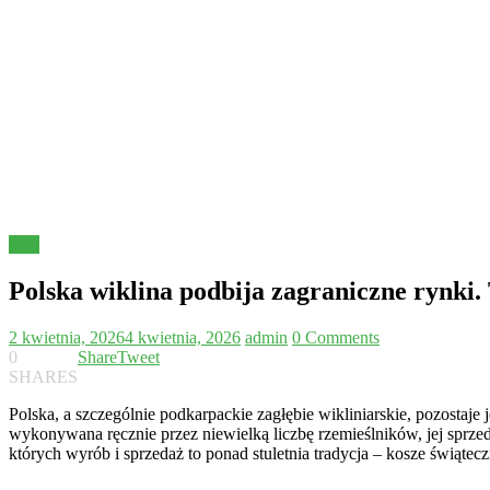
Inne
Polska wiklina podbija zagraniczne rynki.
2 kwietnia, 2026
4 kwietnia, 2026
admin
0 Comments
0
Share
Tweet
SHARES
Polska, a szczególnie podkarpackie zagłębie wikliniarskie, pozostaje
wykonywana ręcznie przez niewielką liczbę rzemieślników, jej sprzed
których wyrób i sprzedaż to ponad stuletnia tradycja – kosze świąt