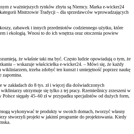
Jednym z ważniejszych rynków zbytu są Niemcy. Marka e-wicker24
w kategorii Mistrzowie Tradycji – dla sprzedawców wprowadzających
 koszy, zabawek i innych przedmiotów codziennego użytku, które
nem i ekologią. Wnosi to do ich wnętrza oraz otoczenia powiew
rozumieją, że właśnie taki ma być. Często ludzie opowiadają o tym, że
szkaniu – wskazuje właścicielka e-wicker24. – Mówi się, że każdy
 wikliniarzem, trzeba zdobyć ten kunszt i umiejętność poprzez naukę
ie zapomina.
e w zakładach do 8 tys. zł i więcej dla doświadczonych
wikliniarzy utrzymuje się tylko z tej pracy. Rzemieślnicy zrzeszeni w
 Polsce sięgały 45–60 zł w przypadku specjalistów od dużych form,
to, że mogą wykonywać te produkty w swoich domach, tworzyć własny
órzy stworzyli projekt w jakimś programie do projektowania. Kiedy
omska.