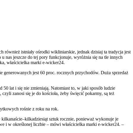
ównież istniały ośrodki wikliniarskie, jednak dzisiaj ta tradycja jest
 nas jeszcze do tej pory funkcjonuje, wyróżnia się na tle innych
ka, właścicielka marki e-wicker24.
esie generowanych jest 60 proc. rocznych przychodów. Duża sprzedaż
0 lat i się nie zmieniają. Natomiast to, w jaki sposób ludzie
 czyli zanosi się je do kościoła, żeby święcić pokarmy, są też
ytkowych rośnie z roku na rok.
 kilkanaście–kilkadziesiąt sztuk rocznie, ponieważ wykonuje je
e i w określonej liczbie – mówi właścicielka marki e-wicker24. –