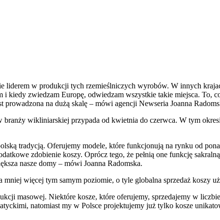
ie liderem w produkcji tych rzemieślniczych wyrobów. W innych krajach r
i kiedy zwiedzam Europę, odwiedzam wszystkie takie miejsca. To, co u
 jest prowadzona na dużą skalę – mówi agencji Newseria Joanna Radoms
 w branży wikliniarskiej przypada od kwietnia do czerwca. W tym okr
lską tradycją. Oferujemy modele, które funkcjonują na rynku od ponad 5
dodatkowe zdobienie koszy. Oprócz tego, że pełnią one funkcję sakralną,
piększa nasze domy – mówi Joanna Radomska.
na mniej więcej tym samym poziomie, o tyle globalna sprzedaż koszy uż
kcji masowej. Niektóre kosze, które oferujemy, sprzedajemy w liczbie
atyckimi, natomiast my w Polsce projektujemy już tylko kosze unikatow