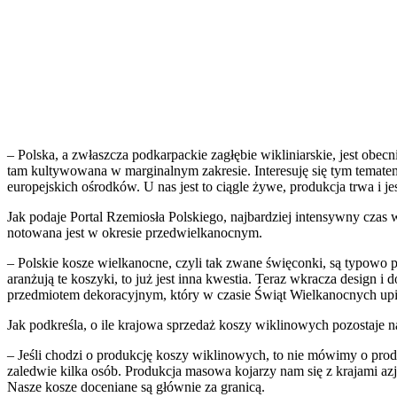
– Polska, a zwłaszcza podkarpackie zagłębie wikliniarskie, jest obecn
tam kultywowana w marginalnym zakresie. Interesuję się tym tematem 
europejskich ośrodków. U nas jest to ciągle żywe, produkcja trwa i
Jak podaje Portal Rzemiosła Polskiego, najbardziej intensywny czas
notowana jest w okresie przedwielkanocnym.
– Polskie kosze wielkanocne, czyli tak zwane święconki, są typowo po
aranżują te koszyki, to już jest inna kwestia. Teraz wkracza design i 
przedmiotem dekoracyjnym, który w czasie Świąt Wielkanocnych u
Jak podkreśla, o ile krajowa sprzedaż koszy wiklinowych pozostaje 
– Jeśli chodzi o produkcję koszy wiklinowych, to nie mówimy o produ
zaledwie kilka osób. Produkcja masowa kojarzy nam się z krajami azj
Nasze kosze doceniane są głównie za granicą.