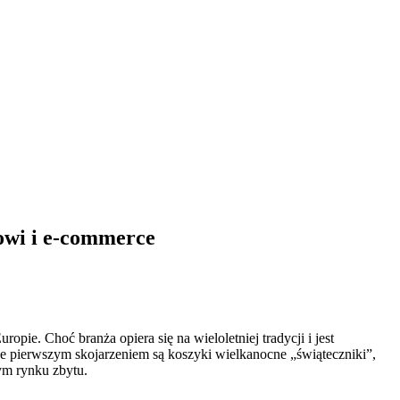
towi i e-commerce
pie. Choć branża opiera się na wieloletniej tradycji i jest
sce pierwszym skojarzeniem są koszyki wielkanocne „świąteczniki”,
ym rynku zbytu.