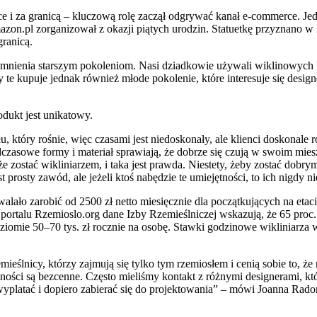
sce i za granicą – kluczową rolę zaczął odgrywać kanał e-commerce. 
mazon.pl zorganizował z okazji piątych urodzin. Statuetkę przyznano 
ranicą.
spomnienia starszym pokoleniom. Nasi dziadkowie używali wiklinowych
te kupuje jednak również młode pokolenie, które interesuje się desig
odukt jest unikatowy.
u, który rośnie, więc czasami jest niedoskonały, ale klienci doskonale 
adczasowe formy i materiał sprawiają, że dobrze się czują w swoim mie
zostać wikliniarzem, i taka jest prawda. Niestety, żeby zostać dobrym
t prosty zawód, ale jeżeli ktoś nabędzie te umiejętności, to ich nigdy n
ało zarobić od 2500 zł netto miesięcznie dla początkujących na etaci
 portalu Rzemioslo.org dane Izby Rzemieślniczej wskazują, że 65 proc. 
iomie 50–70 tys. zł rocznie na osobę. Stawki godzinowe wikliniarza w
ą rzemieślnicy, którzy zajmują się tylko tym rzemiosłem i cenią sobie 
ności są bezcenne. Często mieliśmy kontakt z różnymi designerami, kt
owyplatać i dopiero zabierać się do projektowania” – mówi Joanna Rad