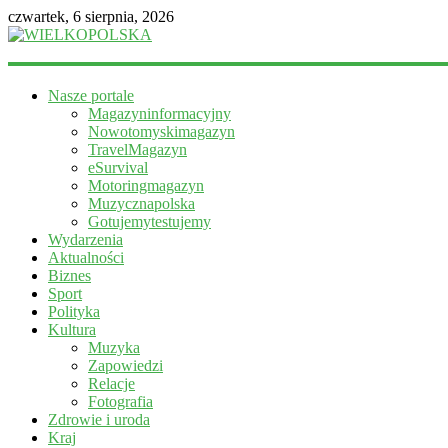
czwartek, 6 sierpnia, 2026
WIELKOPOLSKA
Nasze portale
Magazyn
Magazyninformacyjny
informacyjny
Nowotomyskimagazyn
TravelMagazyn
eSurvival
Motoringmagazyn
Muzycznapolska
Gotujemytestujemy
Wydarzenia
Aktualności
Biznes
Sport
Polityka
Kultura
Muzyka
Zapowiedzi
Relacje
Fotografia
Zdrowie i uroda
Kraj