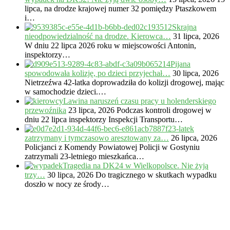
lipca, na drodze krajowej numer 32 pomiędzy Ptaszkowem
i…
Skrajna
nieodpowiedzialność na drodze. Kierowca…
31 lipca, 2026
W dniu 22 lipca 2026 roku w miejscowości Antonin,
inspektorzy…
Pijana
spowodowała kolizję, po dzieci przyjechał…
30 lipca, 2026
Nietrzeźwa 42-latka doprowadziła do kolizji drogowej, mając
w samochodzie dzieci.…
Lawina naruszeń czasu pracy u holenderskiego
przewoźnika
23 lipca, 2026
Podczas kontroli drogowej w
dniu 22 lipca inspektorzy Inspekcji Transportu…
23-latek
zatrzymany i tymczasowo aresztowany za…
26 lipca, 2026
Policjanci z Komendy Powiatowej Policji w Gostyniu
zatrzymali 23-letniego mieszkańca…
Tragedia na DK24 w Wielkopolsce. Nie żyją
trzy…
30 lipca, 2026
Do tragicznego w skutkach wypadku
doszło w nocy ze środy…