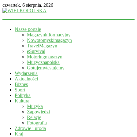
czwartek, 6 sierpnia, 2026
WIELKOPOLSKA
Nasze portale
Magazyn
Magazyninformacyjny
informacyjny
Nowotomyskimagazyn
TravelMagazyn
eSurvival
Motoringmagazyn
Muzycznapolska
Gotujemytestujemy
Wydarzenia
Aktualności
Biznes
Sport
Polityka
Kultura
Muzyka
Zapowiedzi
Relacje
Fotografia
Zdrowie i uroda
Kraj