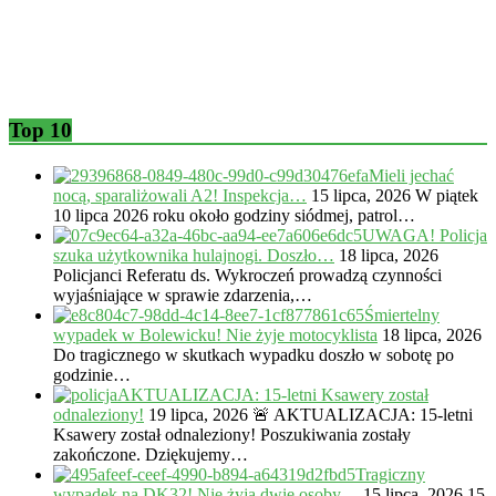
Top 10
Mieli jechać
nocą, sparaliżowali A2! Inspekcja…
15 lipca, 2026
W piątek
10 lipca 2026 roku około godziny siódmej, patrol…
UWAGA! Policja
szuka użytkownika hulajnogi. Doszło…
18 lipca, 2026
Policjanci Referatu ds. Wykroczeń prowadzą czynności
wyjaśniające w sprawie zdarzenia,…
Śmiertelny
wypadek w Bolewicku! Nie żyje motocyklista
18 lipca, 2026
Do tragicznego w skutkach wypadku doszło w sobotę po
godzinie…
AKTUALIZACJA: 15-letni Ksawery został
odnaleziony!
19 lipca, 2026
🚨 AKTUALIZACJA: 15-letni
Ksawery został odnaleziony! Poszukiwania zostały
zakończone. Dziękujemy…
Tragiczny
wypadek na DK32! Nie żyją dwie osoby…
15 lipca, 2026
15