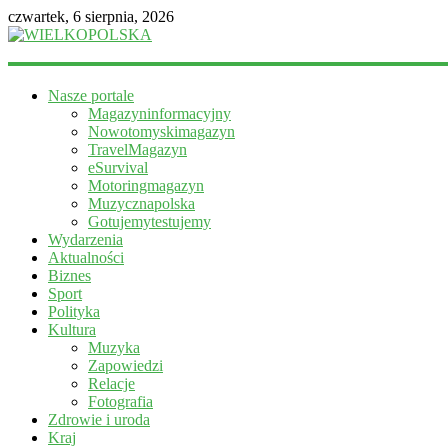
czwartek, 6 sierpnia, 2026
WIELKOPOLSKA
Nasze portale
Magazyn
Magazyninformacyjny
informacyjny
Nowotomyskimagazyn
TravelMagazyn
eSurvival
Motoringmagazyn
Muzycznapolska
Gotujemytestujemy
Wydarzenia
Aktualności
Biznes
Sport
Polityka
Kultura
Muzyka
Zapowiedzi
Relacje
Fotografia
Zdrowie i uroda
Kraj