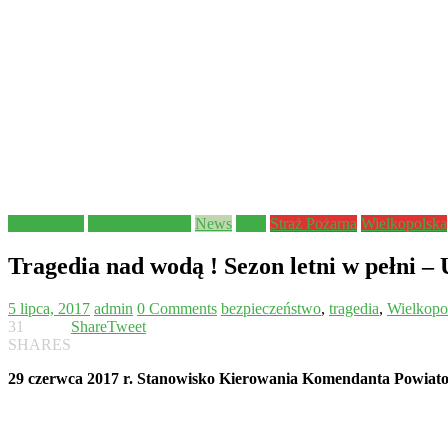
Aktualności
Bezpieczeństwo
News
OSP
Straż Pożarna
Wielkopolska
Tragedia nad wodą ! Sezon letni w pełni 
5 lipca, 2017
admin
0 Comments
bezpieczeństwo
,
tragedia
,
Wielkopo
31
Share
Tweet
SHARES
29 czerwca 2017 r. Stanowisko Kierowania Komendanta Powiatow