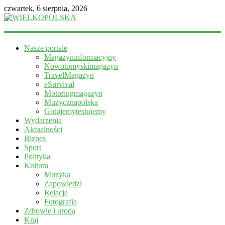
czwartek, 6 sierpnia, 2026
WIELKOPOLSKA
Nasze portale
Magazyn
Magazyninformacyjny
informacyjny
Nowotomyskimagazyn
TravelMagazyn
eSurvival
Motoringmagazyn
Muzycznapolska
Gotujemytestujemy
Wydarzenia
Aktualności
Biznes
Sport
Polityka
Kultura
Muzyka
Zapowiedzi
Relacje
Fotografia
Zdrowie i uroda
Kraj