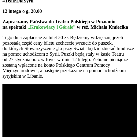
#TeatrDlaSyrii
12 lutego o g. 20.00
Zapraszamy Państwa do Teatru Polskiego w Poznaniu
na spektakl
„Krakowiacy i Górale”
w reż. Michała Kmiecika
Tego dnia zapłacicie za bilet 20 zł. Będziemy wdzięczni, jeżeli
pozostałą część ceny biletu zechcecie wrzucić do puszek,
do których Stowarzyszenie „Lepszy Świat” będzie zbierać fundusze
na pomoc uchodźcom z Syrii. Puszki będą stały w kasie Teatru
od 27 stycznia oraz w foyer w dniu 12 lutego. Zebrane pieniądze
zostaną wpłacone na konto Polskiego Centrum Pomocy
Międzynarodowej, a następie przekazane na pomoc uchodźcom
syryjskim w Libanie.