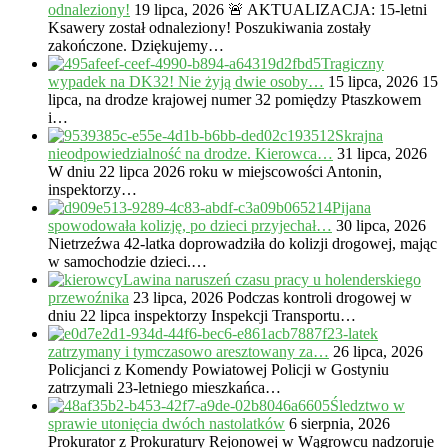
odnaleziony!
19 lipca, 2026
🚨 AKTUALIZACJA: 15-letni
Ksawery został odnaleziony! Poszukiwania zostały
zakończone. Dziękujemy…
Tragiczny
wypadek na DK32! Nie żyją dwie osoby…
15 lipca, 2026
15
lipca, na drodze krajowej numer 32 pomiędzy Ptaszkowem
i…
Skrajna
nieodpowiedzialność na drodze. Kierowca…
31 lipca, 2026
W dniu 22 lipca 2026 roku w miejscowości Antonin,
inspektorzy…
Pijana
spowodowała kolizję, po dzieci przyjechał…
30 lipca, 2026
Nietrzeźwa 42-latka doprowadziła do kolizji drogowej, mając
w samochodzie dzieci.…
Lawina naruszeń czasu pracy u holenderskiego
przewoźnika
23 lipca, 2026
Podczas kontroli drogowej w
dniu 22 lipca inspektorzy Inspekcji Transportu…
23-latek
zatrzymany i tymczasowo aresztowany za…
26 lipca, 2026
Policjanci z Komendy Powiatowej Policji w Gostyniu
zatrzymali 23-letniego mieszkańca…
Śledztwo w
sprawie utonięcia dwóch nastolatków
6 sierpnia, 2026
Prokurator z Prokuratury Rejonowej w Wągrowcu nadzoruje