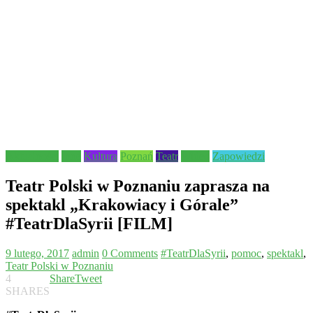
Aktualności
Inne
Kultura
Poznań
Teatr
Wideo
Zapowiedzi
Teatr Polski w Poznaniu zaprasza na
spektakl „Krakowiacy i Górale”
#TeatrDlaSyrii [FILM]
9 lutego, 2017
admin
0 Comments
#TeatrDlaSyrii
,
pomoc
,
spektakl
,
Teatr Polski w Poznaniu
4
Share
Tweet
SHARES