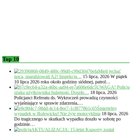
Top 10
Mieli jechać
nocą, sparaliżowali A2! Inspekcja…
15 lipca, 2026
W piątek
10 lipca 2026 roku około godziny siódmej, patrol…
UWAGA! Policja
szuka użytkownika hulajnogi. Doszło…
18 lipca, 2026
Policjanci Referatu ds. Wykroczeń prowadzą czynności
wyjaśniające w sprawie zdarzenia,…
Śmiertelny
wypadek w Bolewicku! Nie żyje motocyklista
18 lipca, 2026
Do tragicznego w skutkach wypadku doszło w sobotę po
godzinie…
AKTUALIZACJA: 15-letni Ksawery został