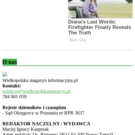
O nas
Wielkopolska magazyn informacyjny.pl
Kontakt:
redakcja@wielkopolskamagazyn.pl
784 901 059
Rejestr dzienników i czasopism
- Sąd Okręgowy w Poznaniu nr RPR 3637
REDAKTOR NACZELNY / WYDAWCA
Maciej Ignacy Kasprzak
Adres redakcji: Os, Batorego 28/11 64-300 Nowy Tomyśl