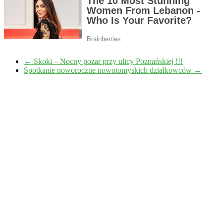
←
Skoki – Nocny pożar przy ulicy Poznańskiej !!!
Spotkanie noworoczne nowotomyskich działkowców
→