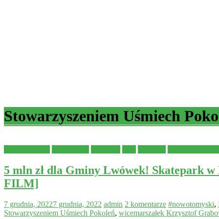
Stowarzyszeniem Uśmiech Poko
#nowotomyski
Aktualności
Bolewice
Inne
Lwówek
powiat nowotom
5 mln zł dla Gminy Lwówek! Skatepark w
FILM]
7 grudnia, 2022
7 grudnia, 2022
admin
2 komentarze
#nowotomyski
,
Stowarzyszeniem Uśmiech Pokoleń
,
wicemarszałek Krzysztof Grabo