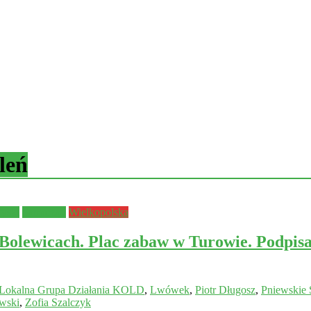
leń
yski
Samorząd
Wielkopolska
 Bolewicach. Plac zabaw w Turowie. Pod
Lokalna Grupa Działania KOLD
,
Lwówek
,
Piotr Długosz
,
Pniewskie 
wski
,
Zofia Szalczyk