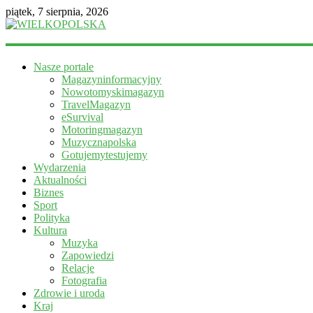
piątek, 7 sierpnia, 2026
WIELKOPOLSKA
Nasze portale
Magazyn
Magazyninformacyjny
informacyjny
Nowotomyskimagazyn
TravelMagazyn
eSurvival
Motoringmagazyn
Muzycznapolska
Gotujemytestujemy
Wydarzenia
Aktualności
Biznes
Sport
Polityka
Kultura
Muzyka
Zapowiedzi
Relacje
Fotografia
Zdrowie i uroda
Kraj