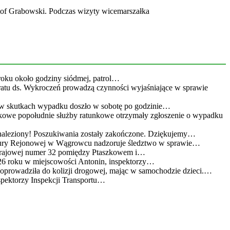
f Grabowski. Podczas wizyty wicemarszałka
roku około godziny siódmej, patrol…
eratu ds. Wykroczeń prowadzą czynności wyjaśniające w sprawie
 w skutkach wypadku doszło w sobotę po godzinie…
kowe popołudnie służby ratunkowe otrzymały zgłoszenie o wypadku
leziony! Poszukiwania zostały zakończone. Dziękujemy…
atury Rejonowej w Wągrowcu nadzoruje śledztwo w sprawie…
 krajowej numer 32 pomiędzy Ptaszkowem i…
26 roku w miejscowości Antonin, inspektorzy…
doprowadziła do kolizji drogowej, mając w samochodzie dzieci.…
spektorzy Inspekcji Transportu…