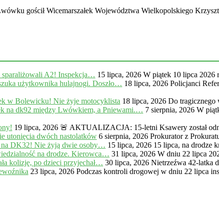
Lwówku gościł Wicemarszałek Województwa Wielkopolskiego Krzyszto
, sparaliżowali A2! Inspekcja…
15 lipca, 2026
W piątek 10 lipca 2026 
zuka użytkownika hulajnogi. Doszło…
18 lipca, 2026
Policjanci Ref
k w Bolewicku! Nie żyje motocyklista
18 lipca, 2026
Do tragicznego
na dk92 między Lwówkiem, a Pniewami.…
7 sierpnia, 2026
W piąt
ony!
19 lipca, 2026
🚨 AKTUALIZACJA: 15-letni Ksawery został odna
e utonięcia dwóch nastolatków
6 sierpnia, 2026
Prokurator z Prokur
 na DK32! Nie żyją dwie osoby…
15 lipca, 2026
15 lipca, na drodze
iedzialność na drodze. Kierowca…
31 lipca, 2026
W dniu 22 lipca 20
a kolizję, po dzieci przyjechał…
30 lipca, 2026
Nietrzeźwa 42-latka 
zewoźnika
23 lipca, 2026
Podczas kontroli drogowej w dniu 22 lipca in