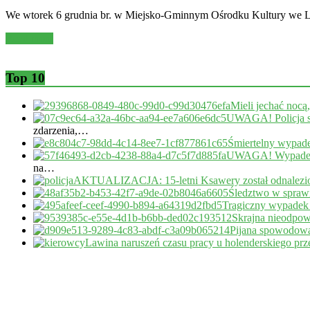
We wtorek 6 grudnia br. w Miejsko-Gminnym Ośrodku Kultury we 
Read more
Top 10
Mieli jechać nocą
UWAGA! Policja s
zdarzenia,…
Śmiertelny wypade
UWAGA! Wypadek 
na…
AKTUALIZACJA: 15-letni Ksawery został odnalezi
Śledztwo w sprawi
Tragiczny wypadek
Skrajna nieodpow
Pijana spowodował
Lawina naruszeń czasu pracy u holenderskiego pr