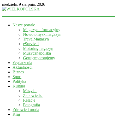
niedziela, 9 sierpnia, 2026
WIELKOPOLSKA
Nasze portale
Magazyn
Magazyninformacyjny
informacyjny
Nowotomyskimagazyn
TravelMagazyn
eSurvival
Motoringmagazyn
Muzycznapolska
Gotujemytestujemy
Wydarzenia
Aktualności
Biznes
Sport
Polityka
Kultura
Muzyka
Zapowiedzi
Relacje
Fotografia
Zdrowie i uroda
Kraj