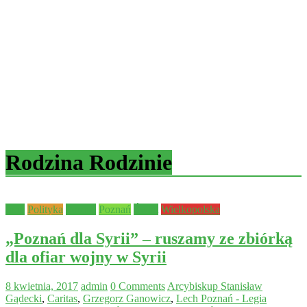
Rodzina Rodzinie
Inne
Polityka
Pomoc
Poznań
Świat
Wielkopolska
„Poznań dla Syrii” – ruszamy ze zbiórką
dla ofiar wojny w Syrii
8 kwietnia, 2017
admin
0 Comments
Arcybiskup Stanisław
Gądecki
,
Caritas
,
Grzegorz Ganowicz
,
Lech Poznań - Legia