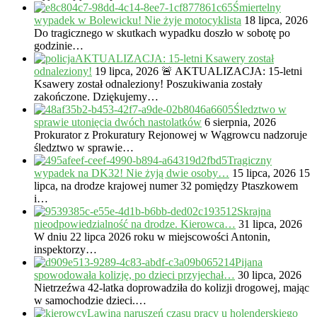
Śmiertelny
wypadek w Bolewicku! Nie żyje motocyklista
18 lipca, 2026
Do tragicznego w skutkach wypadku doszło w sobotę po
godzinie…
AKTUALIZACJA: 15-letni Ksawery został
odnaleziony!
19 lipca, 2026
🚨 AKTUALIZACJA: 15-letni
Ksawery został odnaleziony! Poszukiwania zostały
zakończone. Dziękujemy…
Śledztwo w
sprawie utonięcia dwóch nastolatków
6 sierpnia, 2026
Prokurator z Prokuratury Rejonowej w Wągrowcu nadzoruje
śledztwo w sprawie…
Tragiczny
wypadek na DK32! Nie żyją dwie osoby…
15 lipca, 2026
15
lipca, na drodze krajowej numer 32 pomiędzy Ptaszkowem
i…
Skrajna
nieodpowiedzialność na drodze. Kierowca…
31 lipca, 2026
W dniu 22 lipca 2026 roku w miejscowości Antonin,
inspektorzy…
Pijana
spowodowała kolizję, po dzieci przyjechał…
30 lipca, 2026
Nietrzeźwa 42-latka doprowadziła do kolizji drogowej, mając
w samochodzie dzieci.…
Lawina naruszeń czasu pracy u holenderskiego