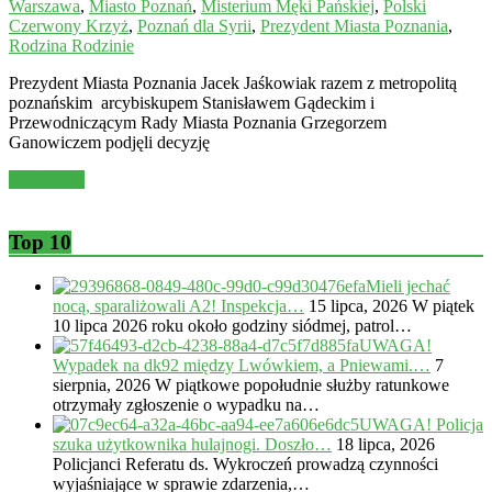
Warszawa
,
Miasto Poznań
,
Misterium Męki Pańskiej
,
Polski
Czerwony Krzyż
,
Poznań dla Syrii
,
Prezydent Miasta Poznania
,
Rodzina Rodzinie
Prezydent Miasta Poznania Jacek Jaśkowiak razem z metropolitą
poznańskim arcybiskupem Stanisławem Gądeckim i
Przewodniczącym Rady Miasta Poznania Grzegorzem
Ganowiczem podjęli decyzję
Read more
Top 10
Mieli jechać
nocą, sparaliżowali A2! Inspekcja…
15 lipca, 2026
W piątek
10 lipca 2026 roku około godziny siódmej, patrol…
UWAGA!
Wypadek na dk92 między Lwówkiem, a Pniewami.…
7
sierpnia, 2026
W piątkowe popołudnie służby ratunkowe
otrzymały zgłoszenie o wypadku na…
UWAGA! Policja
szuka użytkownika hulajnogi. Doszło…
18 lipca, 2026
Policjanci Referatu ds. Wykroczeń prowadzą czynności
wyjaśniające w sprawie zdarzenia,…