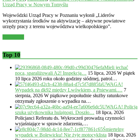
Urząd Pracy w Nowym Tomyślu
Wojewódzki Urząd Pracy w Poznaniu wyłonił „Liderów
wykorzystania środków na aktywizację – aktywne powiatowe
urzędy pracy z terenu województwa wielkopolskiego”.
Read more
Top 10
Mieli jechać
nocą, sparaliżowali A2! Inspekcja…
15 lipca, 2026
W piątek
10 lipca 2026 roku około godziny siódmej, patrol…
UWAGA!
Wypadek na dk92 między Lwówkiem, a Pniewami.…
7
sierpnia, 2026
W piątkowe popołudnie służby ratunkowe
otrzymały zgłoszenie o wypadku na…
UWAGA! Policja
szuka użytkownika hulajnogi. Doszło…
18 lipca, 2026
Policjanci Referatu ds. Wykroczeń prowadzą czynności
wyjaśniające w sprawie zdarzenia,…
Śmiertelny
wypadek w Bolewicku! Nie żyje motocyklista
18 lipca, 2026