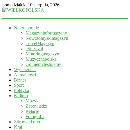
poniedziałek, 10 sierpnia, 2026
WIELKOPOLSKA
Nasze portale
Magazyn
Magazyninformacyjny
informacyjny
Nowotomyskimagazyn
TravelMagazyn
eSurvival
Motoringmagazyn
Muzycznapolska
Gotujemytestujemy
Wydarzenia
Aktualności
Biznes
Sport
Polityka
Kultura
Muzyka
Zapowiedzi
Relacje
Fotografia
Zdrowie i uroda
Kraj