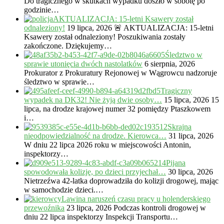
Do tragicznego w skutkach wypadku doszło w sobotę po
godzinie…
AKTUALIZACJA: 15-letni Ksawery został
odnaleziony!
19 lipca, 2026
🚨 AKTUALIZACJA: 15-letni
Ksawery został odnaleziony! Poszukiwania zostały
zakończone. Dziękujemy…
Śledztwo w
sprawie utonięcia dwóch nastolatków
6 sierpnia, 2026
Prokurator z Prokuratury Rejonowej w Wągrowcu nadzoruje
śledztwo w sprawie…
Tragiczny
wypadek na DK32! Nie żyją dwie osoby…
15 lipca, 2026
15
lipca, na drodze krajowej numer 32 pomiędzy Ptaszkowem
i…
Skrajna
nieodpowiedzialność na drodze. Kierowca…
31 lipca, 2026
W dniu 22 lipca 2026 roku w miejscowości Antonin,
inspektorzy…
Pijana
spowodowała kolizję, po dzieci przyjechał…
30 lipca, 2026
Nietrzeźwa 42-latka doprowadziła do kolizji drogowej, mając
w samochodzie dzieci.…
Lawina naruszeń czasu pracy u holenderskiego
przewoźnika
23 lipca, 2026
Podczas kontroli drogowej w
dniu 22 lipca inspektorzy Inspekcji Transportu…