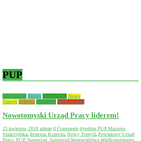
PUP
Aktualności
Biznes
Gospodarka
Nowy
Tomyśl
Polityka
Samorząd
Wielkopolska
Nowotomyski Urząd Pracy liderem!
25 kwietnia, 2018
admin
0 Comments
dyrektor PUP Marzena
Szułczyńska
,
Ireneusz Kozecki
,
Nowy Tomyśl
,
Powiatowy Urząd
Pracy
,
PUP
,
Samorząd
,
Samorząd Województwa Wielkopolskiego
,