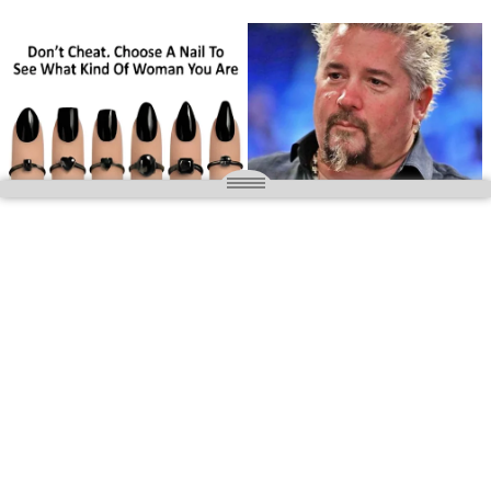
O nas
Wielkopolska magazyn informacyjny.pl
Kontakt:
redakcja@wielkopolskamagazyn.pl
784 901 059