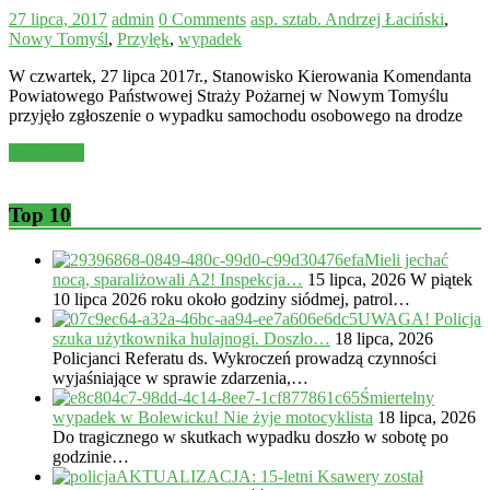
27 lipca, 2017
admin
0 Comments
asp. sztab. Andrzej Łaciński
,
Nowy Tomyśl
,
Przyłęk
,
wypadek
W czwartek, 27 lipca 2017r., Stanowisko Kierowania Komendanta
Powiatowego Państwowej Straży Pożarnej w Nowym Tomyślu
przyjęło zgłoszenie o wypadku samochodu osobowego na drodze
Read more
Top 10
Mieli jechać
nocą, sparaliżowali A2! Inspekcja…
15 lipca, 2026
W piątek
10 lipca 2026 roku około godziny siódmej, patrol…
UWAGA! Policja
szuka użytkownika hulajnogi. Doszło…
18 lipca, 2026
Policjanci Referatu ds. Wykroczeń prowadzą czynności
wyjaśniające w sprawie zdarzenia,…
Śmiertelny
wypadek w Bolewicku! Nie żyje motocyklista
18 lipca, 2026
Do tragicznego w skutkach wypadku doszło w sobotę po
godzinie…
AKTUALIZACJA: 15-letni Ksawery został