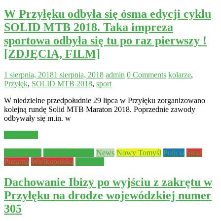
W Przyłęku odbyła się ósma edycji cyklu
SOLID MTB 2018. Taka impreza
sportowa odbyła się tu po raz pierwszy !
[ZDJĘCIA, FILM]
1 sierpnia, 2018
1 sierpnia, 2018
admin
0 Comments
kolarze
,
Przyłęk
,
SOLID MTB 2018
,
sport
W niedzielne przedpołudnie 29 lipca w Przyłęku zorganizowano
kolejną rundę Solid MTB Maraton 2018. Poprzednie zawody
odbywały się m.in. w
Read more
Aktualności
Bezpieczeństwo
News
Nowy Tomyśl
Policja
Straż
Pożarna
Wielkopolska
wypadek
Dachowanie Ibizy po wyjściu z zakrętu w
Przyłęku na drodze wojewódzkiej numer
305