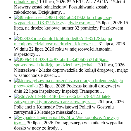
odnaleziony!
19 lipca, 2026
🚨 AKTUALIZACJA: 15-letni
Ksawery został odnaleziony! Poszukiwania zostały
zakończone. Dziękujemy…
Tragiczny
wypadek na DK32! Nie żyją dwie osoby…
15 lipca, 2026
15
lipca, na drodze krajowej numer 32 pomiędzy Ptaszkowem
i…
Skrajna
nieodpowiedzialność na drodze. Kierowca…
31 lipca, 2026
W dniu 22 lipca 2026 roku w miejscowości Antonin,
inspektorzy…
Pijana
spowodowała kolizję, po dzieci przyjechał…
30 lipca, 2026
Nietrzeźwa 42-latka doprowadziła do kolizji drogowej, mając
w samochodzie dzieci.…
Lawina naruszeń czasu pracy u holenderskiego
przewoźnika
23 lipca, 2026
Podczas kontroli drogowej w
dniu 22 lipca inspektorzy Inspekcji Transportu…
23-latek
zatrzymany i tymczasowo aresztowany za…
26 lipca, 2026
Policjanci z Komendy Powiatowej Policji w Gostyniu
zatrzymali 23-letniego mieszkańca…
Tragedia na DK24 w Wielkopolsce. Nie żyją
trzy…
30 lipca, 2026
Do tragicznego w skutkach wypadku
doszło w nocy ze środy…