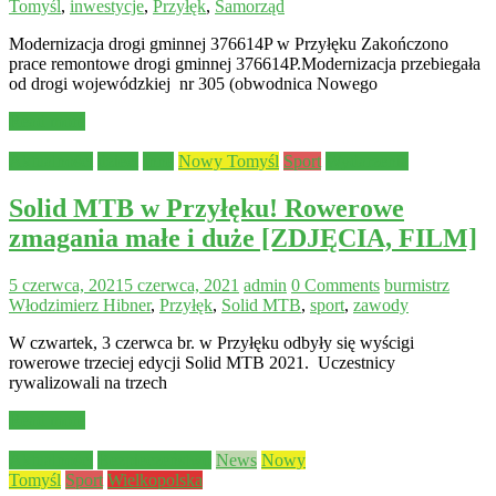
Tomyśl
,
inwestycje
,
Przyłęk
,
Samorząd
Modernizacja drogi gminnej 376614P w Przyłęku Zakończono
prace remontowe drogi gminnej 376614P.Modernizacja przebiegała
od drogi wojewódzkiej nr 305 (obwodnica Nowego
Read more
Aktualności
dzieci
Inne
Nowy Tomyśl
Sport
Wydarzenia
Solid MTB w Przyłęku! Rowerowe
zmagania małe i duże [ZDJĘCIA, FILM]
5 czerwca, 2021
5 czerwca, 2021
admin
0 Comments
burmistrz
Włodzimierz Hibner
,
Przyłęk
,
Solid MTB
,
sport
,
zawody
W czwartek, 3 czerwca br. w Przyłęku odbyły się wyścigi
rowerowe trzeciej edycji Solid MTB 2021. Uczestnicy
rywalizowali na trzech
Read more
Aktualności
Bezpieczeństwo
News
Nowy
Tomyśl
Sport
Wielkopolska