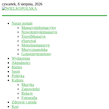
czwartek, 6 sierpnia, 2026
WIELKOPOLSKA
Nasze portale
Magazyn
Magazyninformacyjny
informacyjny
Nowotomyskimagazyn
TravelMagazyn
eSurvival
Motoringmagazyn
Muzycznapolska
Gotujemytestujemy
Wydarzenia
Aktualności
Biznes
Sport
Polityka
Kultura
Muzyka
Zapowiedzi
Relacje
Fotografia
Zdrowie i uroda
Kraj