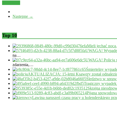
Read more
Następne →
Top 10
Mieli jechać nocą
UWAGA! Wypadek 
na…
UWAGA! Policja s
zdarzenia,…
Śmiertelny wypade
AKTUALIZACJA: 15-letni Ksawery został odnalezi
Śledztwo w sprawi
Tragiczny wypadek
Skrajna nieodpow
Pijana spowodował
Lawina naruszeń czasu pracy u holenderskiego pr