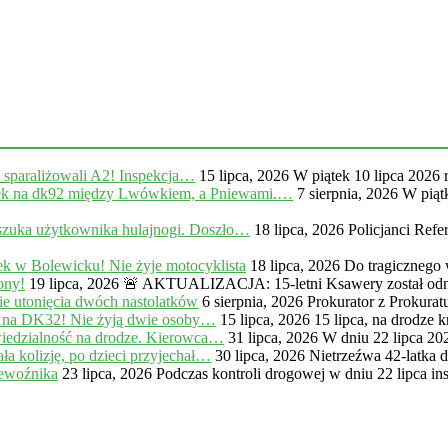
, sparaliżowali A2! Inspekcja…
15 lipca, 2026
W piątek 10 lipca 2026 
na dk92 między Lwówkiem, a Pniewami.…
7 sierpnia, 2026
W piąt
zuka użytkownika hulajnogi. Doszło…
18 lipca, 2026
Policjanci Ref
k w Bolewicku! Nie żyje motocyklista
18 lipca, 2026
Do tragicznego
ony!
19 lipca, 2026
🚨 AKTUALIZACJA: 15-letni Ksawery został odna
e utonięcia dwóch nastolatków
6 sierpnia, 2026
Prokurator z Prokur
 na DK32! Nie żyją dwie osoby…
15 lipca, 2026
15 lipca, na drodze
iedzialność na drodze. Kierowca…
31 lipca, 2026
W dniu 22 lipca 20
a kolizję, po dzieci przyjechał…
30 lipca, 2026
Nietrzeźwa 42-latka 
zewoźnika
23 lipca, 2026
Podczas kontroli drogowej w dniu 22 lipca in