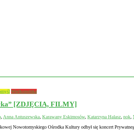
myśl
Wielkopolska
ółka” [ZDJĘCIA, FILMY]
o
,
Anna Antuszewska
,
Karawany Eskimosów
,
Katarzyna Halasz
,
nok
,
skowej Nowotomyskiego Ośrodka Kultury odbył się koncert Prywatn