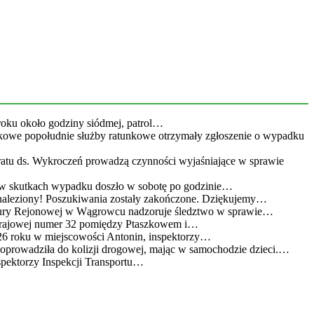
roku około godziny siódmej, patrol…
kowe popołudnie służby ratunkowe otrzymały zgłoszenie o wypadku
eratu ds. Wykroczeń prowadzą czynności wyjaśniające w sprawie
 w skutkach wypadku doszło w sobotę po godzinie…
leziony! Poszukiwania zostały zakończone. Dziękujemy…
atury Rejonowej w Wągrowcu nadzoruje śledztwo w sprawie…
 krajowej numer 32 pomiędzy Ptaszkowem i…
26 roku w miejscowości Antonin, inspektorzy…
doprowadziła do kolizji drogowej, mając w samochodzie dzieci.…
spektorzy Inspekcji Transportu…