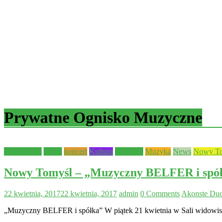
Prywatne Ognisko Muzyczne
Aktualności
dzieci
koncert
Kultura
młodzież
Muzyka
News
Nowy To
Nowy Tomyśl – „Muzyczny BELFER i sp
22 kwietnia, 2017
22 kwietnia, 2017
admin
0 Comments
Akonste Du
„Muzyczny BELFER i spółka” W piątek 21 kwietnia w Sali widowi