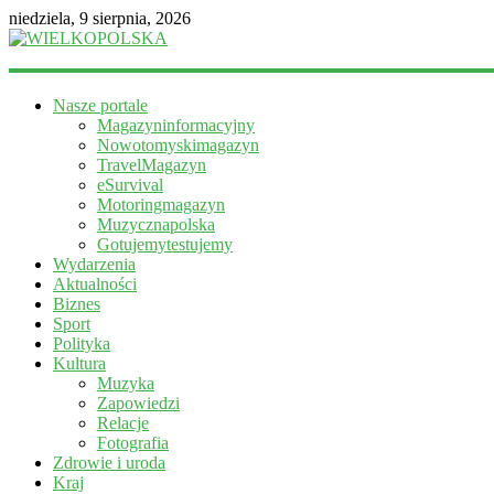
niedziela, 9 sierpnia, 2026
WIELKOPOLSKA
Nasze portale
Magazyn
Magazyninformacyjny
informacyjny
Nowotomyskimagazyn
TravelMagazyn
eSurvival
Motoringmagazyn
Muzycznapolska
Gotujemytestujemy
Wydarzenia
Aktualności
Biznes
Sport
Polityka
Kultura
Muzyka
Zapowiedzi
Relacje
Fotografia
Zdrowie i uroda
Kraj