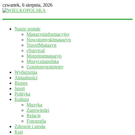
czwartek, 6 sierpnia, 2026
WIELKOPOLSKA
Nasze portale
Magazyn
Magazyninformacyjny
informacyjny
Nowotomyskimagazyn
TravelMagazyn
eSurvival
Motoringmagazyn
Muzycznapolska
Gotujemytestujemy
Wydarzenia
Aktualności
Biznes
Sport
Polityka
Kultura
Muzyka
Zapowiedzi
Relacje
Fotografia
Zdrowie i uroda
Kraj