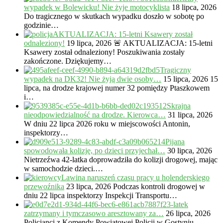
wypadek w Bolewicku! Nie żyje motocyklista
18 lipca, 2026
Do tragicznego w skutkach wypadku doszło w sobotę po
godzinie…
AKTUALIZACJA: 15-letni Ksawery został
odnaleziony!
19 lipca, 2026
🚨 AKTUALIZACJA: 15-letni
Ksawery został odnaleziony! Poszukiwania zostały
zakończone. Dziękujemy…
Tragiczny
wypadek na DK32! Nie żyją dwie osoby…
15 lipca, 2026
15
lipca, na drodze krajowej numer 32 pomiędzy Ptaszkowem
i…
Skrajna
nieodpowiedzialność na drodze. Kierowca…
31 lipca, 2026
W dniu 22 lipca 2026 roku w miejscowości Antonin,
inspektorzy…
Pijana
spowodowała kolizję, po dzieci przyjechał…
30 lipca, 2026
Nietrzeźwa 42-latka doprowadziła do kolizji drogowej, mając
w samochodzie dzieci.…
Lawina naruszeń czasu pracy u holenderskiego
przewoźnika
23 lipca, 2026
Podczas kontroli drogowej w
dniu 22 lipca inspektorzy Inspekcji Transportu…
23-latek
zatrzymany i tymczasowo aresztowany za…
26 lipca, 2026
Policjanci z Komendy Powiatowej Policji w Gostyniu