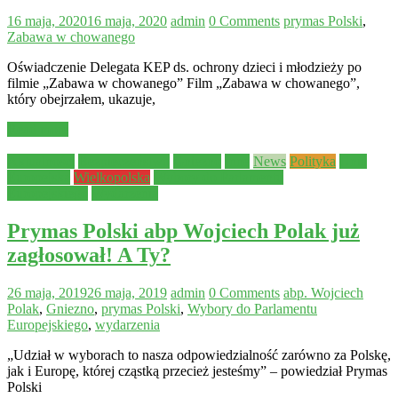
16 maja, 2020
16 maja, 2020
admin
0 Comments
prymas Polski
,
Zabawa w chowanego
Oświadczenie Delegata KEP ds. ochrony dzieci i młodzieży po
filmie „Zabawa w chowanego” Film „Zabawa w chowanego”,
który obejrzałem, ukazuje,
Read more
Aktualności
Bezpieczeństwo
Gniezno
Inne
News
Polityka
Unia
Europejska
Wielkopolska
Wybory do Parlamentu
Europejskiego
Wydarzenia
Prymas Polski abp Wojciech Polak już
zagłosował! A Ty?
26 maja, 2019
26 maja, 2019
admin
0 Comments
abp. Wojciech
Polak
,
Gniezno
,
prymas Polski
,
Wybory do Parlamentu
Europejskiego
,
wydarzenia
„Udział w wyborach to nasza odpowiedzialność zarówno za Polskę,
jak i Europę, której cząstką przecież jesteśmy” – powiedział Prymas
Polski