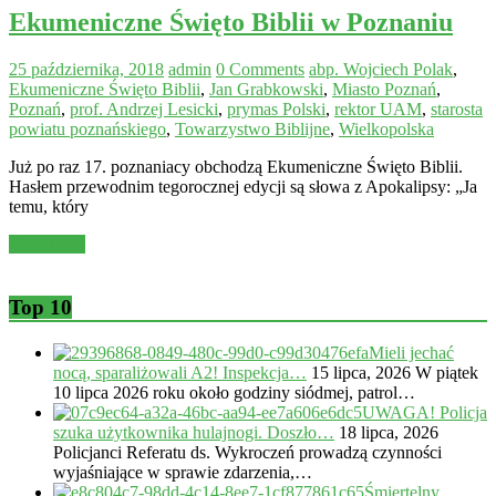
Ekumeniczne Święto Biblii w Poznaniu
25 października, 2018
admin
0 Comments
abp. Wojciech Polak
,
Ekumeniczne Święto Biblii
,
Jan Grabkowski
,
Miasto Poznań
,
Poznań
,
prof. Andrzej Lesicki
,
prymas Polski
,
rektor UAM
,
starosta
powiatu poznańskiego
,
Towarzystwo Biblijne
,
Wielkopolska
Już po raz 17. poznaniacy obchodzą Ekumeniczne Święto Biblii.
Hasłem przewodnim tegorocznej edycji są słowa z Apokalipsy: „Ja
temu, który
Read more
Top 10
Mieli jechać
nocą, sparaliżowali A2! Inspekcja…
15 lipca, 2026
W piątek
10 lipca 2026 roku około godziny siódmej, patrol…
UWAGA! Policja
szuka użytkownika hulajnogi. Doszło…
18 lipca, 2026
Policjanci Referatu ds. Wykroczeń prowadzą czynności
wyjaśniające w sprawie zdarzenia,…
Śmiertelny