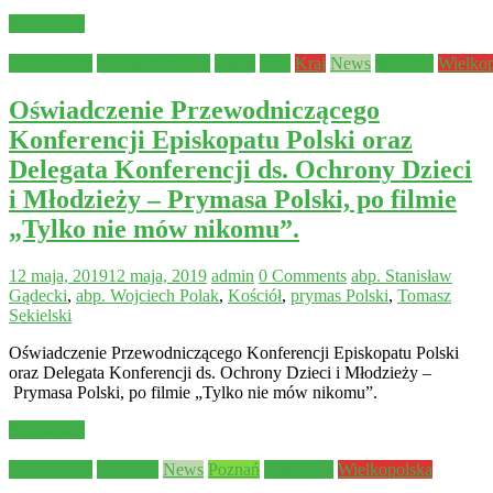
Read more
Aktualności
Bezpieczeństwo
dzieci
Inne
Kraj
News
Rodzina
Wielko
Oświadczenie Przewodniczącego
Konferencji Episkopatu Polski oraz
Delegata Konferencji ds. Ochrony Dzieci
i Młodzieży – Prymasa Polski, po filmie
„Tylko nie mów nikomu”.
12 maja, 2019
12 maja, 2019
admin
0 Comments
abp. Stanisław
Gądecki
,
abp. Wojciech Polak
,
Kościół
,
prymas Polski
,
Tomasz
Sekielski
Oświadczenie Przewodniczącego Konferencji Episkopatu Polski
oraz Delegata Konferencji ds. Ochrony Dzieci i Młodzieży –
Prymasa Polski, po filmie „Tylko nie mów nikomu”.
Read more
Aktualności
edukacja
News
Poznań
Samorząd
Wielkopolska