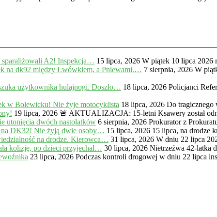
, sparaliżowali A2! Inspekcja…
15 lipca, 2026
W piątek 10 lipca 2026 
na dk92 między Lwówkiem, a Pniewami.…
7 sierpnia, 2026
W piąt
zuka użytkownika hulajnogi. Doszło…
18 lipca, 2026
Policjanci Ref
k w Bolewicku! Nie żyje motocyklista
18 lipca, 2026
Do tragicznego
ony!
19 lipca, 2026
🚨 AKTUALIZACJA: 15-letni Ksawery został odna
e utonięcia dwóch nastolatków
6 sierpnia, 2026
Prokurator z Prokur
 na DK32! Nie żyją dwie osoby…
15 lipca, 2026
15 lipca, na drodze
iedzialność na drodze. Kierowca…
31 lipca, 2026
W dniu 22 lipca 20
a kolizję, po dzieci przyjechał…
30 lipca, 2026
Nietrzeźwa 42-latka 
zewoźnika
23 lipca, 2026
Podczas kontroli drogowej w dniu 22 lipca in