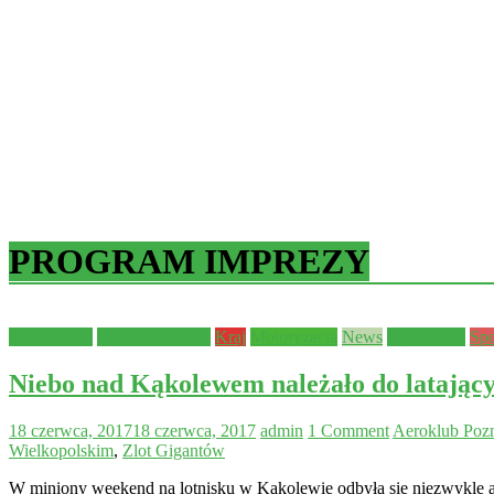
PROGRAM IMPREZY
Aktualności
Bezpieczeństwo
Kraj
Motoryzacja
News
Ogłoszenie
Spo
Niebo nad Kąkolewem należało do lata
18 czerwca, 2017
18 czerwca, 2017
admin
1 Comment
Aeroklub Poz
Wielkopolskim
,
Zlot Gigantów
W miniony weekend na lotnisku w Kąkolewie odbyła się niezwykle a