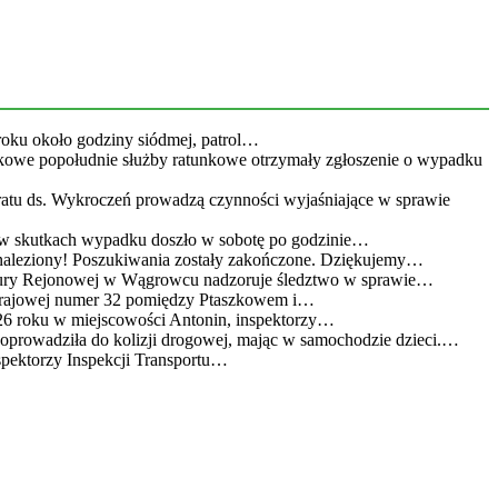
roku około godziny siódmej, patrol…
kowe popołudnie służby ratunkowe otrzymały zgłoszenie o wypadku
eratu ds. Wykroczeń prowadzą czynności wyjaśniające w sprawie
 w skutkach wypadku doszło w sobotę po godzinie…
leziony! Poszukiwania zostały zakończone. Dziękujemy…
atury Rejonowej w Wągrowcu nadzoruje śledztwo w sprawie…
 krajowej numer 32 pomiędzy Ptaszkowem i…
26 roku w miejscowości Antonin, inspektorzy…
doprowadziła do kolizji drogowej, mając w samochodzie dzieci.…
spektorzy Inspekcji Transportu…