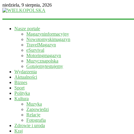
niedziela, 9 sierpnia, 2026
WIELKOPOLSKA
Nasze portale
Magazyn
Magazyninformacyjny
informacyjny
Nowotomyskimagazyn
TravelMagazyn
eSurvival
Motoringmagazyn
Muzycznapolska
Gotujemytestujemy
Wydarzenia
Aktualności
Biznes
Sport
Polityka
Kultura
Muzyka
Zapowiedzi
Relacje
Fotografia
Zdrowie i uroda
Kraj