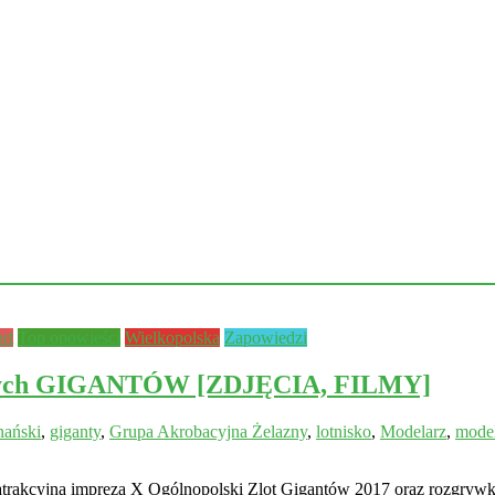
rt
Top opowieści
Wielkopolska
Zapowiedzi
jących GIGANTÓW [ZDJĘCIA, FILMY]
nański
,
giganty
,
Grupa Akrobacyjna Żelazny
,
lotnisko
,
Modelarz
,
mode
trakcyjna impreza X Ogólnopolski Zlot Gigantów 2017 oraz rozgrywki