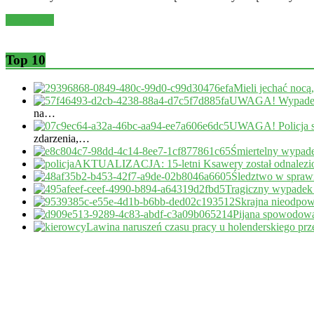
Read more
Top 10
Mieli jechać nocą
UWAGA! Wypadek 
na…
UWAGA! Policja s
zdarzenia,…
Śmiertelny wypade
AKTUALIZACJA: 15-letni Ksawery został odnalezi
Śledztwo w sprawi
Tragiczny wypadek
Skrajna nieodpow
Pijana spowodował
Lawina naruszeń czasu pracy u holenderskiego pr