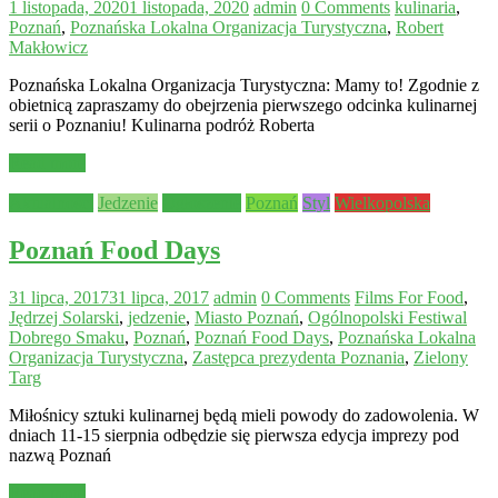
1 listopada, 2020
1 listopada, 2020
admin
0 Comments
kulinaria
,
Poznań
,
Poznańska Lokalna Organizacja Turystyczna
,
Robert
Makłowicz
Poznańska Lokalna Organizacja Turystyczna: Mamy to! Zgodnie z
obietnicą zapraszamy do obejrzenia pierwszego odcinka kulinarnej
serii o Poznaniu! Kulinarna podróż Roberta
Read more
Aktualności
Jedzenie
Ogłoszenie
Poznań
Styl
Wielkopolska
Poznań Food Days
31 lipca, 2017
31 lipca, 2017
admin
0 Comments
Films For Food
,
Jędrzej Solarski
,
jedzenie
,
Miasto Poznań
,
Ogólnopolski Festiwal
Dobrego Smaku
,
Poznań
,
Poznań Food Days
,
Poznańska Lokalna
Organizacja Turystyczna
,
Zastępca prezydenta Poznania
,
Zielony
Targ
Miłośnicy sztuki kulinarnej będą mieli powody do zadowolenia. W
dniach 11-15 sierpnia odbędzie się pierwsza edycja imprezy pod
nazwą Poznań
Read more