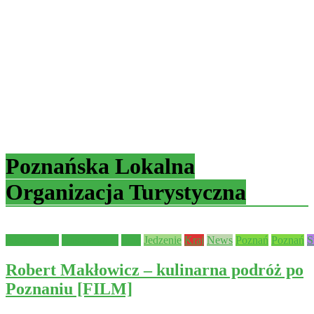
Poznańska Lokalna
Organizacja Turystyczna
Aktualności
Gastronomia
Inne
Jedzenie
Kraj
News
Poznań
Poznań
S
Robert Makłowicz – kulinarna podróż po
Poznaniu [FILM]