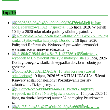
Top 10
Mieli jechać
nocą, sparaliżowali A2! Inspekcja…
15 lipca, 2026
W piątek
10 lipca 2026 roku około godziny siódmej, patrol…
UWAGA! Policja
szuka użytkownika hulajnogi. Doszło…
18 lipca, 2026
Policjanci Referatu ds. Wykroczeń prowadzą czynności
wyjaśniające w sprawie zdarzenia,…
Śmiertelny
wypadek w Bolewicku! Nie żyje motocyklista
18 lipca, 2026
Do tragicznego w skutkach wypadku doszło w sobotę po
godzinie…
AKTUALIZACJA: 15-letni Ksawery został
odnaleziony!
19 lipca, 2026
🚨 AKTUALIZACJA: 15-letni
Ksawery został odnaleziony! Poszukiwania zostały
zakończone. Dziękujemy…
Tragiczny
wypadek na DK32! Nie żyją dwie osoby…
15 lipca, 2026
15
lipca, na drodze krajowej numer 32 pomiędzy Ptaszkowem
i…
Śledztwo w