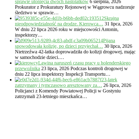
sprawie utonięcia dwóch nastolatków
6 sierpnia, 2026
Prokurator z Prokuratury Rejonowej w Wągrowcu nadzoruje
śledztwo w sprawie…
Skrajna
nieodpowiedzialność na drodze. Kierowca…
31 lipca, 2026
W dniu 22 lipca 2026 roku w miejscowości Antonin,
inspektorzy…
Pijana
spowodowała kolizję, po dzieci przyjechał…
30 lipca, 2026
Nietrzeźwa 42-latka doprowadziła do kolizji drogowej, mając
w samochodzie dzieci.…
Lawina naruszeń czasu pracy u holenderskiego
przewoźnika
23 lipca, 2026
Podczas kontroli drogowej w
dniu 22 lipca inspektorzy Inspekcji Transportu…
23-latek
zatrzymany i tymczasowo aresztowany za…
26 lipca, 2026
Policjanci z Komendy Powiatowej Policji w Gostyniu
zatrzymali 23-letniego mieszkańca…