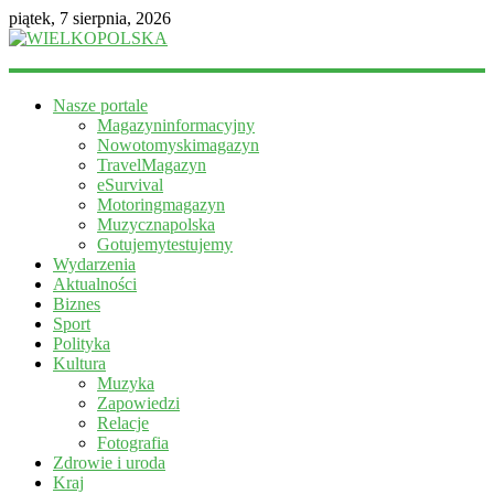
piątek, 7 sierpnia, 2026
WIELKOPOLSKA
Nasze portale
Magazyn
Magazyninformacyjny
informacyjny
Nowotomyskimagazyn
TravelMagazyn
eSurvival
Motoringmagazyn
Muzycznapolska
Gotujemytestujemy
Wydarzenia
Aktualności
Biznes
Sport
Polityka
Kultura
Muzyka
Zapowiedzi
Relacje
Fotografia
Zdrowie i uroda
Kraj