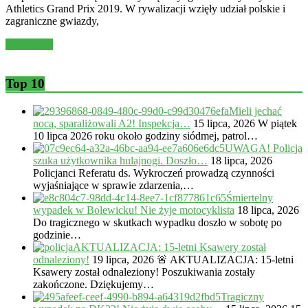
Athletics Grand Prix 2019. W rywalizacji wzięły udział polskie i
zagraniczne gwiazdy,
Read more
Top 10
Mieli jechać
nocą, sparaliżowali A2! Inspekcja…
15 lipca, 2026
W piątek
10 lipca 2026 roku około godziny siódmej, patrol…
UWAGA! Policja
szuka użytkownika hulajnogi. Doszło…
18 lipca, 2026
Policjanci Referatu ds. Wykroczeń prowadzą czynności
wyjaśniające w sprawie zdarzenia,…
Śmiertelny
wypadek w Bolewicku! Nie żyje motocyklista
18 lipca, 2026
Do tragicznego w skutkach wypadku doszło w sobotę po
godzinie…
AKTUALIZACJA: 15-letni Ksawery został
odnaleziony!
19 lipca, 2026
🚨 AKTUALIZACJA: 15-letni
Ksawery został odnaleziony! Poszukiwania zostały
zakończone. Dziękujemy…
Tragiczny