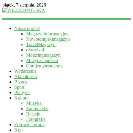
piątek, 7 sierpnia, 2026
WIELKOPOLSKA
Nasze portale
Magazyn
Magazyninformacyjny
informacyjny
Nowotomyskimagazyn
TravelMagazyn
eSurvival
Motoringmagazyn
Muzycznapolska
Gotujemytestujemy
Wydarzenia
Aktualności
Biznes
Sport
Polityka
Kultura
Muzyka
Zapowiedzi
Relacje
Fotografia
Zdrowie i uroda
Kraj