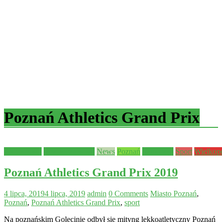
Poznań Athletics Grand Prix
Aktualności
Bezpieczeństwo
News
Poznań
Samorząd
Sport
Wielkop
Poznań Athletics Grand Prix 2019
4 lipca, 2019
4 lipca, 2019
admin
0 Comments
Miasto Poznań
,
Poznań
,
Poznań Athletics Grand Prix
,
sport
Na poznańskim Golęcinie odbył się mityng lekkoatletyczny Poznań