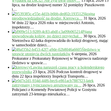
wypadek na DK32! Nie żyją dwie osoby…
15 lipca, 2026
15
lipca, na drodze krajowej numer 32 pomiędzy Ptaszkowem
i…
Skrajna
nieodpowiedzialność na drodze. Kierowca…
31 lipca, 2026
W dniu 22 lipca 2026 roku w miejscowości Antonin,
inspektorzy…
Pijana
spowodowała kolizję, po dzieci przyjechał…
30 lipca, 2026
Nietrzeźwa 42-latka doprowadziła do kolizji drogowej, mając
w samochodzie dzieci.…
Śledztwo w
sprawie utonięcia dwóch nastolatków
6 sierpnia, 2026
Prokurator z Prokuratury Rejonowej w Wągrowcu nadzoruje
śledztwo w sprawie…
Lawina naruszeń czasu pracy u holenderskiego
przewoźnika
23 lipca, 2026
Podczas kontroli drogowej w
dniu 22 lipca inspektorzy Inspekcji Transportu…
23-latek
zatrzymany i tymczasowo aresztowany za…
26 lipca, 2026
Policjanci z Komendy Powiatowej Policji w Gostyniu
zatrzymali 23-letniego mieszkańca…