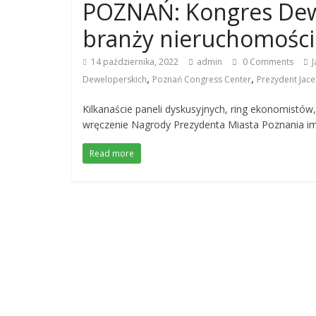
POZNAŃ: Kongres Dewe
branży nieruchomości
14 października, 2022
admin
0 Comments
J
,
,
Deweloperskich
Poznań Congress Center
Prezydent Jace
Kilkanaście paneli dyskusyjnych, ring ekonomistów,
wręczenie Nagrody Prezydenta Miasta Poznania im
Read more