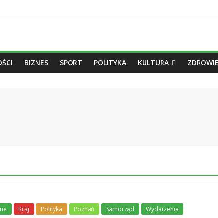
ŚCI
BIZNES
SPORT
POLITYKA
KULTURA
ZDROWIE
nne
Kraj
Polityka
Poznań
Samorząd
Wydarzenia