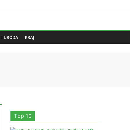
 I URODA
KRAJ
Top 10