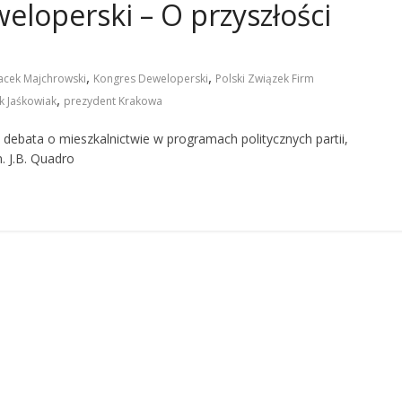
loperski – O przyszłości
,
,
acek Majchrowski
Kongres Deweloperski
Polski Związek Firm
,
k Jaśkowiak
prezydent Krakowa
 debata o mieszkalnictwie w programach politycznych partii,
. J.B. Quadro