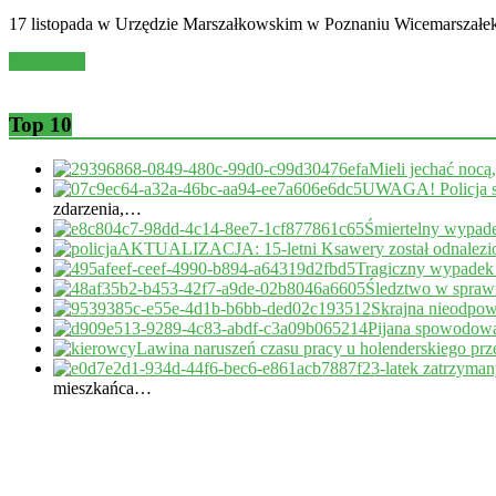
17 listopada w Urzędzie Marszałkowskim w Poznaniu Wicemarszałek 
Read more
Top 10
Mieli jechać nocą
UWAGA! Policja s
zdarzenia,…
Śmiertelny wypade
AKTUALIZACJA: 15-letni Ksawery został odnalezi
Tragiczny wypadek
Śledztwo w sprawi
Skrajna nieodpow
Pijana spowodował
Lawina naruszeń czasu pracy u holenderskiego pr
23-latek zatrzyma
mieszkańca…