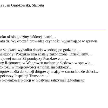
 i Jan Grabkowski, Starosta
roku około godziny siódmej, patrol…
eratu ds. Wykroczeń prowadzą czynności wyjaśniające w sprawie
 w skutkach wypadku doszło w sobotę po godzinie…
leziony! Poszukiwania zostały zakończone. Dziękujemy…
 krajowej numer 32 pomiędzy Ptaszkowem i…
atury Rejonowej w Wągrowcu nadzoruje śledztwo w sprawie…
26 roku w miejscowości Antonin, inspektorzy…
doprowadziła do kolizji drogowej, mając w samochodzie dzieci.…
spektorzy Inspekcji Transportu…
 Powiatowej Policji w Gostyniu zatrzymali 23-letniego