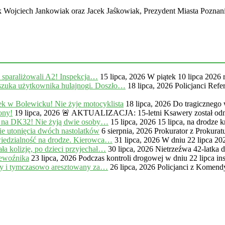
Wojciech Jankowiak oraz Jacek Jaśkowiak, Prezydent Miasta Poznania
, sparaliżowali A2! Inspekcja…
15 lipca, 2026
W piątek 10 lipca 2026 
zuka użytkownika hulajnogi. Doszło…
18 lipca, 2026
Policjanci Ref
k w Bolewicku! Nie żyje motocyklista
18 lipca, 2026
Do tragicznego
ony!
19 lipca, 2026
🚨 AKTUALIZACJA: 15-letni Ksawery został odna
 na DK32! Nie żyją dwie osoby…
15 lipca, 2026
15 lipca, na drodze
e utonięcia dwóch nastolatków
6 sierpnia, 2026
Prokurator z Prokur
iedzialność na drodze. Kierowca…
31 lipca, 2026
W dniu 22 lipca 20
a kolizję, po dzieci przyjechał…
30 lipca, 2026
Nietrzeźwa 42-latka 
zewoźnika
23 lipca, 2026
Podczas kontroli drogowej w dniu 22 lipca in
ny i tymczasowo aresztowany za…
26 lipca, 2026
Policjanci z Komendy