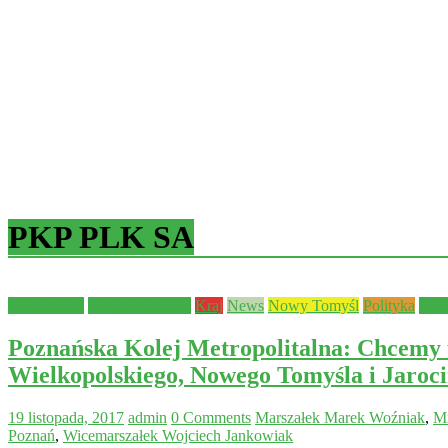
PKP PLK SA
Aktualności
Bezpieczeństwo
Kraj
News
Nowy Tomyśl
Polityka
pow
Poznańska Kolej Metropolitalna: Chcemy 
Wielkopolskiego, Nowego Tomyśla i Jaroci
19 listopada, 2017
admin
0 Comments
Marszałek Marek Woźniak
,
Mi
Poznań
,
Wicemarszałek Wojciech Jankowiak