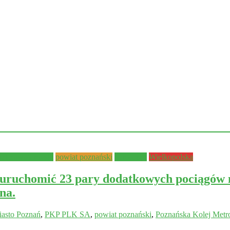
iat nowotomyski
powiat poznański
Samorząd
Wielkopolska
uruchomić 23 pary dodatkowych pociągów n
na.
asto Poznań
,
PKP PLK SA
,
powiat poznański
,
Poznańska Kolej Metro