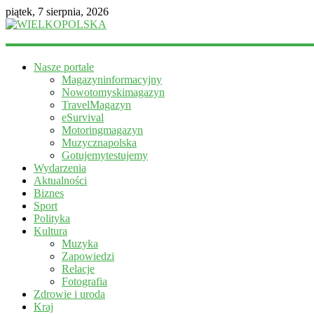
piątek, 7 sierpnia, 2026
WIELKOPOLSKA
Nasze portale
Magazyn
Magazyninformacyjny
informacyjny
Nowotomyskimagazyn
TravelMagazyn
eSurvival
Motoringmagazyn
Muzycznapolska
Gotujemytestujemy
Wydarzenia
Aktualności
Biznes
Sport
Polityka
Kultura
Muzyka
Zapowiedzi
Relacje
Fotografia
Zdrowie i uroda
Kraj