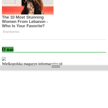
O nas
Wielkopolska magazyn informacyjny.pl
Kontakt:
redakcja@wielkopolskamagazyn.pl
784 901 059
Rejestr dzienników i czasopism
- Sąd Okręgowy w Poznaniu nr RPR 3637
REDAKTOR NACZELNY / WYDAWCA
Maciej Ignacy Kasprzak
Adres redakcji: Os, Batorego 28/11 64-300 Nowy Tomyśl