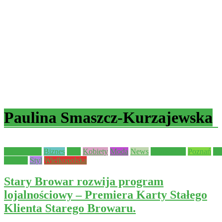
Paulina Smaszcz-Kurzajewska
Aktualności
Biznes
Inne
Kobiety
Moda
News
Ogłoszenie
Poznań
St
Browar
Styl
Wielkopolska
Stary Browar rozwija program
lojalnościowy – Premiera Karty Stałego
Klienta Starego Browaru.