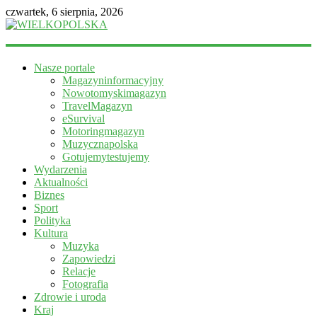
czwartek, 6 sierpnia, 2026
WIELKOPOLSKA
Nasze portale
Magazyn
Magazyninformacyjny
informacyjny
Nowotomyskimagazyn
TravelMagazyn
eSurvival
Motoringmagazyn
Muzycznapolska
Gotujemytestujemy
Wydarzenia
Aktualności
Biznes
Sport
Polityka
Kultura
Muzyka
Zapowiedzi
Relacje
Fotografia
Zdrowie i uroda
Kraj