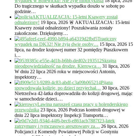
wypadek w Bolewicku! Nie żyje motocyklista
18 lipca, 2026
Do tragicznego w skutkach wypadku doszło w sobotę po
godzinie…
AKTUALIZACJA: 15-letni Ksawery został
odnaleziony!
19 lipca, 2026
🚨 AKTUALIZACJA: 15-letni
Ksawery został odnaleziony! Poszukiwania zostały
zakończone. Dziękujemy…
Tragiczny
wypadek na DK32! Nie żyją dwie osoby…
15 lipca, 2026
15
lipca, na drodze krajowej numer 32 pomiędzy Ptaszkowem
i…
Skrajna
nieodpowiedzialność na drodze. Kierowca…
31 lipca, 2026
W dniu 22 lipca 2026 roku w miejscowości Antonin,
inspektorzy…
Pijana
spowodowała kolizję, po dzieci przyjechał…
30 lipca, 2026
Nietrzeźwa 42-latka doprowadziła do kolizji drogowej, mając
w samochodzie dzieci.…
Lawina naruszeń czasu pracy u holenderskiego
przewoźnika
23 lipca, 2026
Podczas kontroli drogowej w
dniu 22 lipca inspektorzy Inspekcji Transportu…
23-latek
zatrzymany i tymczasowo aresztowany za…
26 lipca, 2026
Policjanci z Komendy Powiatowej Policji w Gostyniu