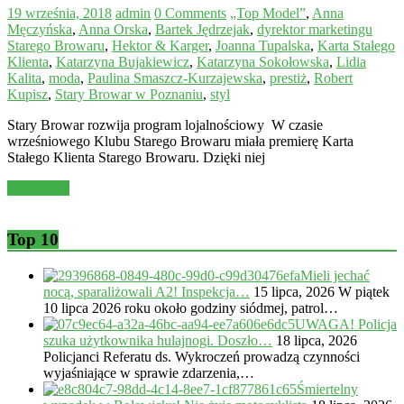
19 września, 2018
admin
0 Comments
„Top Model”
,
Anna
Męczyńska
,
Anna Orska
,
Bartek Jędrzejak
,
dyrektor marketingu
Starego Browaru
,
Hektor & Karger
,
Joanna Tupalska
,
Karta Stałego
Klienta
,
Katarzyna Bujakiewicz
,
Katarzyna Sokołowska
,
Lidia
Kalita
,
moda
,
Paulina Smaszcz-Kurzajewska
,
prestiż
,
Robert
Kupisz
,
Stary Browar w Poznaniu
,
styl
Stary Browar rozwija program lojalnościowy W czasie
wrześniowego Klubu Starego Browaru miała premierę Karta
Stałego Klienta Starego Browaru. Dzięki niej
Read more
Top 10
Mieli jechać
nocą, sparaliżowali A2! Inspekcja…
15 lipca, 2026
W piątek
10 lipca 2026 roku około godziny siódmej, patrol…
UWAGA! Policja
szuka użytkownika hulajnogi. Doszło…
18 lipca, 2026
Policjanci Referatu ds. Wykroczeń prowadzą czynności
wyjaśniające w sprawie zdarzenia,…
Śmiertelny