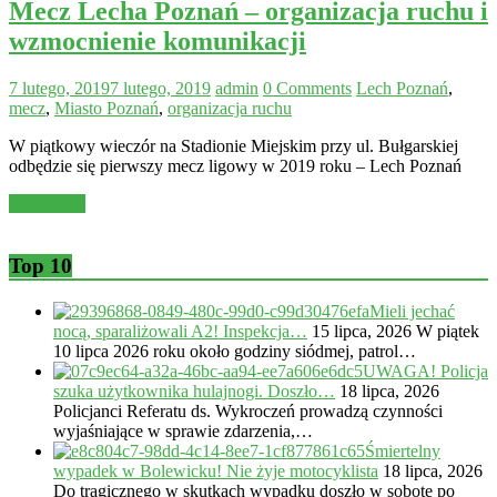
Mecz Lecha Poznań – organizacja ruchu i
wzmocnienie komunikacji
7 lutego, 2019
7 lutego, 2019
admin
0 Comments
Lech Poznań
,
mecz
,
Miasto Poznań
,
organizacja ruchu
W piątkowy wieczór na Stadionie Miejskim przy ul. Bułgarskiej
odbędzie się pierwszy mecz ligowy w 2019 roku – Lech Poznań
Read more
Top 10
Mieli jechać
nocą, sparaliżowali A2! Inspekcja…
15 lipca, 2026
W piątek
10 lipca 2026 roku około godziny siódmej, patrol…
UWAGA! Policja
szuka użytkownika hulajnogi. Doszło…
18 lipca, 2026
Policjanci Referatu ds. Wykroczeń prowadzą czynności
wyjaśniające w sprawie zdarzenia,…
Śmiertelny
wypadek w Bolewicku! Nie żyje motocyklista
18 lipca, 2026
Do tragicznego w skutkach wypadku doszło w sobotę po