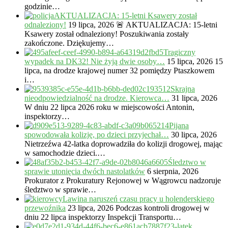
godzinie…
AKTUALIZACJA: 15-letni Ksawery został
odnaleziony!
19 lipca, 2026
🚨 AKTUALIZACJA: 15-letni
Ksawery został odnaleziony! Poszukiwania zostały
zakończone. Dziękujemy…
Tragiczny
wypadek na DK32! Nie żyją dwie osoby…
15 lipca, 2026
15
lipca, na drodze krajowej numer 32 pomiędzy Ptaszkowem
i…
Skrajna
nieodpowiedzialność na drodze. Kierowca…
31 lipca, 2026
W dniu 22 lipca 2026 roku w miejscowości Antonin,
inspektorzy…
Pijana
spowodowała kolizję, po dzieci przyjechał…
30 lipca, 2026
Nietrzeźwa 42-latka doprowadziła do kolizji drogowej, mając
w samochodzie dzieci.…
Śledztwo w
sprawie utonięcia dwóch nastolatków
6 sierpnia, 2026
Prokurator z Prokuratury Rejonowej w Wągrowcu nadzoruje
śledztwo w sprawie…
Lawina naruszeń czasu pracy u holenderskiego
przewoźnika
23 lipca, 2026
Podczas kontroli drogowej w
dniu 22 lipca inspektorzy Inspekcji Transportu…
23-latek