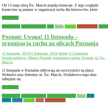
Od 13 maja ulicą Św. Marcin pojadą tramwaje. Z tego względu
konieczne są zmiany w organizacji ruchu dla kierowców, które
Read more
Aktualności
Bezpieczeństwo
Inne
News
Poznań
Wielkopolska
Wydar
Poznań: Uwaga! 11 listopada –
organizacja ruchu na ulicach Poznania
11 listopada, 2019
11 listopada, 2019
admin
0 Comments
bezpieczeństwo
,
Miasto Poznań
,
organizacja ruchu
,
Poznań
,
ul. Św.
Marcin
11 listopada w Poznaniu odbywają się uroczystości na placu
Wolności oraz Imieniny ul. Św. Marcin. Dodatkowo tego dnia
odbędzie się
Read more
Aktualności
Bezpieczeństwo
KKS Lech Poznań
News
piłka
nożna
Policja
Poznań
Sport
Wielkopolska