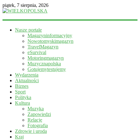
piątek, 7 sierpnia, 2026
WIELKOPOLSKA
Nasze portale
Magazyn
Magazyninformacyjny
informacyjny
Nowotomyskimagazyn
TravelMagazyn
eSurvival
Motoringmagazyn
Muzycznapolska
Gotujemytestujemy
Wydarzenia
Aktualności
Biznes
Sport
Polityka
Kultura
Muzyka
Zapowiedzi
Relacje
Fotografia
Zdrowie i uroda
Kraj