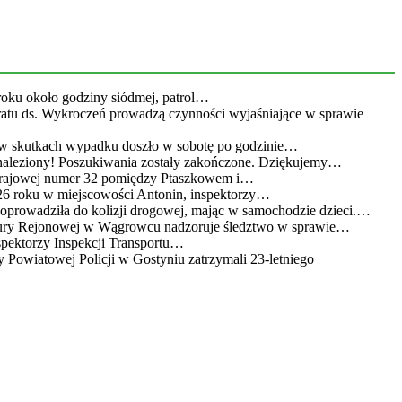
roku około godziny siódmej, patrol…
eratu ds. Wykroczeń prowadzą czynności wyjaśniające w sprawie
 w skutkach wypadku doszło w sobotę po godzinie…
leziony! Poszukiwania zostały zakończone. Dziękujemy…
 krajowej numer 32 pomiędzy Ptaszkowem i…
26 roku w miejscowości Antonin, inspektorzy…
doprowadziła do kolizji drogowej, mając w samochodzie dzieci.…
atury Rejonowej w Wągrowcu nadzoruje śledztwo w sprawie…
spektorzy Inspekcji Transportu…
 Powiatowej Policji w Gostyniu zatrzymali 23-letniego