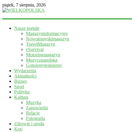
piątek, 7 sierpnia, 2026
WIELKOPOLSKA
Nasze portale
Magazyn
Magazyninformacyjny
informacyjny
Nowotomyskimagazyn
TravelMagazyn
eSurvival
Motoringmagazyn
Muzycznapolska
Gotujemytestujemy
Wydarzenia
Aktualności
Biznes
Sport
Polityka
Kultura
Muzyka
Zapowiedzi
Relacje
Fotografia
Zdrowie i uroda
Kraj