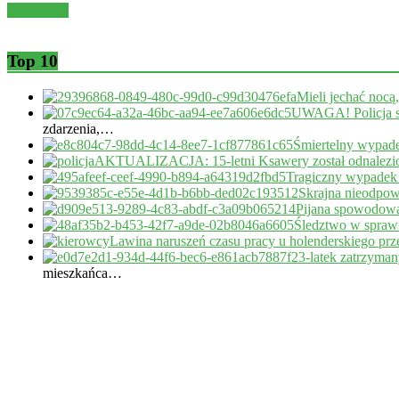
Read more
Top 10
Mieli jechać nocą
UWAGA! Policja s
zdarzenia,…
Śmiertelny wypade
AKTUALIZACJA: 15-letni Ksawery został odnalezi
Tragiczny wypadek
Skrajna nieodpow
Pijana spowodował
Śledztwo w sprawi
Lawina naruszeń czasu pracy u holenderskiego pr
23-latek zatrzyma
mieszkańca…