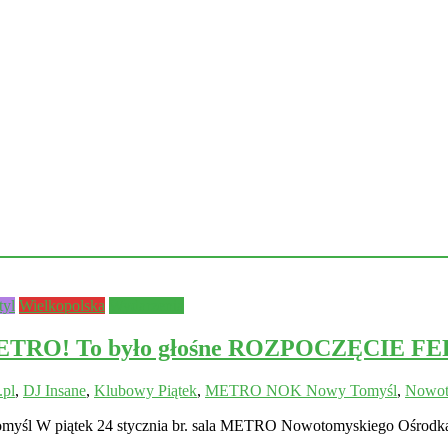
tyl
Wielkopolska
Wydarzenia
 METRO! To było głośne ROZPOCZĘCIE FE
.pl
,
DJ Insane
,
Klubowy Piątek
,
METRO NOK Nowy Tomyśl
,
Nowot
śl W piątek 24 stycznia br. sala METRO Nowotomyskiego Ośrodk