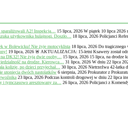
, sparaliżowali A2! Inspekcja…
15 lipca, 2026
W piątek 10 lipca 2026 
zuka użytkownika hulajnogi. Doszło…
18 lipca, 2026
Policjanci Ref
k w Bolewicku! Nie żyje motocyklista
18 lipca, 2026
Do tragicznego
ony!
19 lipca, 2026
🚨 AKTUALIZACJA: 15-letni Ksawery został odna
 na DK32! Nie żyją dwie osoby…
15 lipca, 2026
15 lipca, na drodze
iedzialność na drodze. Kierowca…
31 lipca, 2026
W dniu 22 lipca 20
a kolizję, po dzieci przyjechał…
30 lipca, 2026
Nietrzeźwa 42-latka 
e utonięcia dwóch nastolatków
6 sierpnia, 2026
Prokurator z Prokur
zewoźnika
23 lipca, 2026
Podczas kontroli drogowej w dniu 22 lipca in
ny i tymczasowo aresztowany za…
26 lipca, 2026
Policjanci z Komendy