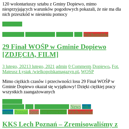
120 wolontariuszy sztabu z Gminy Dopiewo, mimo
niesprzyjających warunków pogodowych pokazali, że nie ma dla
nich przeszkód w niesieniu pomocy
Read more
Aktualności
Bezpieczeństwo
Dopiewo
Inne
Wielkopolska
29 Finał WOŚP w Gminie Dopiewo
[ZDJĘCIA, FILM]
3 lutego, 2021
3 lutego, 2021
admin
0 Comments
Dopiewo
,
Fot.
Mateusz Łysiak /wielkopolskamagazyn.pl
,
WOŚP
Mimo ciężkich czasów i przeciwności losu 29 Finał WOŚP w
Gminie Dopiewo okazał się wyjątkowy! Dzięki ciężkiej pracy
wszystkich zaangażowanych
Read more
Aktualności
Inne
KKS Lech Poznań
News
piłka
nożna
Poznań
Sport
Top opowieści
Wielkopolska
KKS Lech Poznań – Zremisowaliśmy z