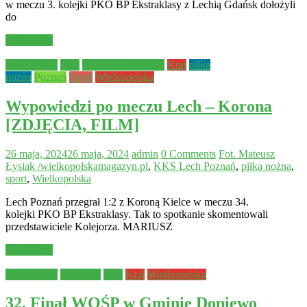
w meczu 3. kolejki PKO BP Ekstraklasy z Lechią Gdańsk dołożyli
do
Read more
Aktualności
Inne
KKS Lech Poznań
Kraj
piłka
nożna
Poznań
Sport
Wielkopolska
Wypowiedzi po meczu Lech – Korona
[ZDJĘCIA, FILM]
26 maja, 2024
26 maja, 2024
admin
0 Comments
Fot. Mateusz
Łysiak /wielkopolskamagazyn.pl
,
KKS Lech Poznań
,
piłka nożna
,
sport
,
Wielkopolska
Lech Poznań przegrał 1:2 z Koroną Kielce w meczu 34.
kolejki PKO BP Ekstraklasy. Tak to spotkanie skomentowali
przedstawiciele Kolejorza. MARIUSZ
Read more
Aktualności
Dopiewo
Inne
Kraj
Wielkopolska
32. Finał WOŚP w Gminie Dopiewo