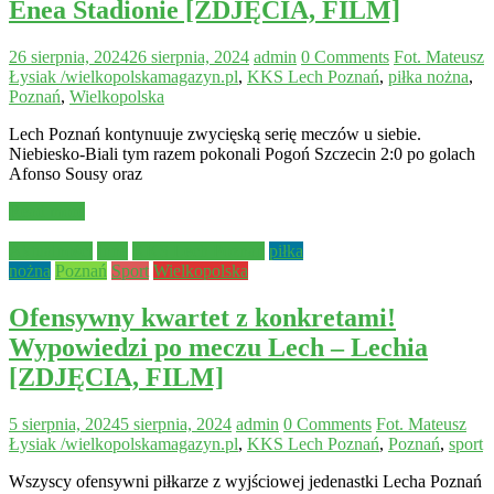
Enea Stadionie [ZDJĘCIA, FILM]
26 sierpnia, 2024
26 sierpnia, 2024
admin
0 Comments
Fot. Mateusz
Łysiak /wielkopolskamagazyn.pl
,
KKS Lech Poznań
,
piłka nożna
,
Poznań
,
Wielkopolska
Lech Poznań kontynuuje zwycięską serię meczów u siebie.
Niebiesko-Biali tym razem pokonali Pogoń Szczecin 2:0 po golach
Afonso Sousy oraz
Read more
Aktualności
Inne
KKS Lech Poznań
piłka
nożna
Poznań
Sport
Wielkopolska
Ofensywny kwartet z konkretami!
Wypowiedzi po meczu Lech – Lechia
[ZDJĘCIA, FILM]
5 sierpnia, 2024
5 sierpnia, 2024
admin
0 Comments
Fot. Mateusz
Łysiak /wielkopolskamagazyn.pl
,
KKS Lech Poznań
,
Poznań
,
sport
Wszyscy ofensywni piłkarze z wyjściowej jedenastki Lecha Poznań