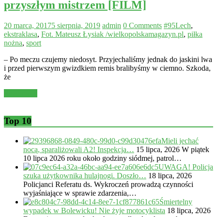
przyszłym mistrzem [FILM]
20 marca, 2017
5 sierpnia, 2019
admin
0 Comments
#95Lech
,
ekstraklasa
,
Fot. Mateusz Łysiak /wielkopolskamagazyn.pl
,
piłka
nożna
,
sport
– Po meczu czujemy niedosyt. Przyjechaliśmy jednak do jaskini lwa
i przed pierwszym gwizdkiem remis bralibyśmy w ciemno. Szkoda,
że
Read more
Top 10
Mieli jechać
nocą, sparaliżowali A2! Inspekcja…
15 lipca, 2026
W piątek
10 lipca 2026 roku około godziny siódmej, patrol…
UWAGA! Policja
szuka użytkownika hulajnogi. Doszło…
18 lipca, 2026
Policjanci Referatu ds. Wykroczeń prowadzą czynności
wyjaśniające w sprawie zdarzenia,…
Śmiertelny
wypadek w Bolewicku! Nie żyje motocyklista
18 lipca, 2026