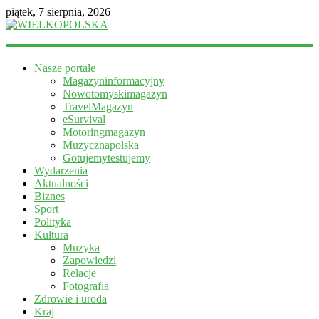
piątek, 7 sierpnia, 2026
WIELKOPOLSKA
Nasze portale
Magazyn
Magazyninformacyjny
informacyjny
Nowotomyskimagazyn
TravelMagazyn
eSurvival
Motoringmagazyn
Muzycznapolska
Gotujemytestujemy
Wydarzenia
Aktualności
Biznes
Sport
Polityka
Kultura
Muzyka
Zapowiedzi
Relacje
Fotografia
Zdrowie i uroda
Kraj