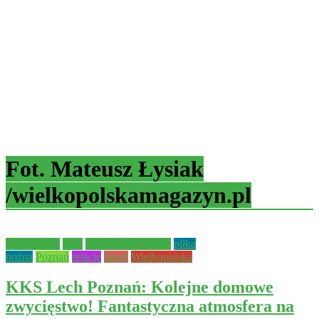
Fot. Mateusz Łysiak
/wielkopolskamagazyn.pl
Aktualności
Inne
KKS Lech Poznań
piłka
nożna
Poznań
relacje
Sport
Wielkopolska
KKS Lech Poznań: Kolejne domowe
zwycięstwo! Fantastyczna atmosfera na