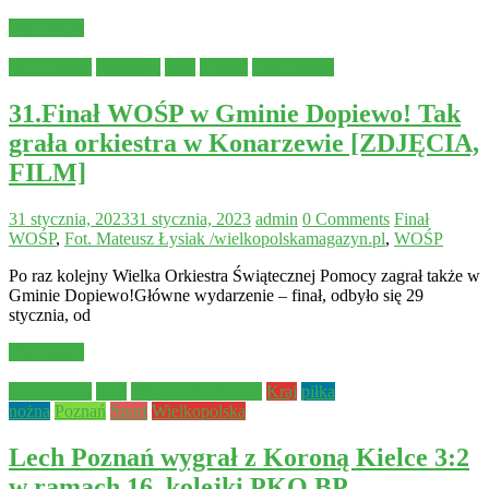
Read more
Aktualności
Dopiewo
Inne
Pomoc
Wydarzenia
31.Finał WOŚP w Gminie Dopiewo! Tak
grała orkiestra w Konarzewie [ZDJĘCIA,
FILM]
31 stycznia, 2023
31 stycznia, 2023
admin
0 Comments
Finał
WOŚP
,
Fot. Mateusz Łysiak /wielkopolskamagazyn.pl
,
WOŚP
Po raz kolejny Wielka Orkiestra Świątecznej Pomocy zagrał także w
Gminie Dopiewo!Główne wydarzenie – finał, odbyło się 29
stycznia, od
Read more
Aktualności
Inne
KKS Lech Poznań
Kraj
piłka
nożna
Poznań
Sport
Wielkopolska
Lech Poznań wygrał z Koroną Kielce 3:2
w ramach 16. kolejki PKO BP