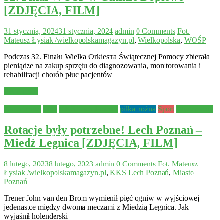
[ZDJĘCIA, FILM]
31 stycznia, 2024
31 stycznia, 2024
admin
0 Comments
Fot.
Mateusz Łysiak /wielkopolskamagazyn.pl
,
Wielkopolska
,
WOŚP
Podczas 32. Finału Wielka Orkiestra Świątecznej Pomocy zbierała
pieniądze na zakup sprzętu do diagnozowania, monitorowania i
rehabilitacji chorób płuc pacjentów
Read more
Aktualności
Inne
KKS Lech Poznań
piłka nożna
Sport
Wydarzenia
Rotacje były potrzebne! Lech Poznań –
Miedź Legnica [ZDJĘCIA, FILM]
8 lutego, 2023
8 lutego, 2023
admin
0 Comments
Fot. Mateusz
Łysiak /wielkopolskamagazyn.pl
,
KKS Lech Poznań
,
Miasto
Poznań
Trener John van den Brom wymienił pięć ogniw w wyjściowej
jedenastce między dwoma meczami z Miedzią Legnica. Jak
wyjaśnił holenderski