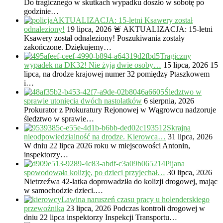
Do tragicznego w skutkach wypadku doszło w sobotę po
godzinie…
AKTUALIZACJA: 15-letni Ksawery został
odnaleziony!
19 lipca, 2026
🚨 AKTUALIZACJA: 15-letni
Ksawery został odnaleziony! Poszukiwania zostały
zakończone. Dziękujemy…
Tragiczny
wypadek na DK32! Nie żyją dwie osoby…
15 lipca, 2026
15
lipca, na drodze krajowej numer 32 pomiędzy Ptaszkowem
i…
Śledztwo w
sprawie utonięcia dwóch nastolatków
6 sierpnia, 2026
Prokurator z Prokuratury Rejonowej w Wągrowcu nadzoruje
śledztwo w sprawie…
Skrajna
nieodpowiedzialność na drodze. Kierowca…
31 lipca, 2026
W dniu 22 lipca 2026 roku w miejscowości Antonin,
inspektorzy…
Pijana
spowodowała kolizję, po dzieci przyjechał…
30 lipca, 2026
Nietrzeźwa 42-latka doprowadziła do kolizji drogowej, mając
w samochodzie dzieci.…
Lawina naruszeń czasu pracy u holenderskiego
przewoźnika
23 lipca, 2026
Podczas kontroli drogowej w
dniu 22 lipca inspektorzy Inspekcji Transportu…