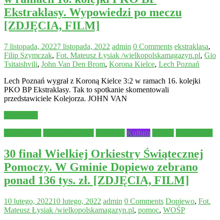
Ekstraklasy. Wypowiedzi po meczu
[ZDJĘCIA, FILM]
7 listopada, 2022
7 listopada, 2022
admin
0 Comments
ekstraklasa
,
Filip Szymczak
,
Fot. Mateusz Łysiak /wielkopolskamagazyn.pl
,
Gio
Tsitaishvili
,
John Van Den Brom
,
Korona Kielce
,
Lech Poznań
Lech Poznań wygrał z Koroną Kielce 3:2 w ramach 16. kolejki
PKO BP Ekstraklasy. Tak to spotkanie skomentowali
przedstawiciele Kolejorza. JOHN VAN
Read more
Aktualności
Bezpieczeństwo
Dopiewo
Kultura
Pomoc
Wydarzenia
30 finał Wielkiej Orkiestry Świątecznej
Pomoczy. W Gminie Dopiewo zebrano
ponad 136 tys. zł. [ZDJĘCIA, FILM]
10 lutego, 2022
10 lutego, 2022
admin
0 Comments
Dopiewo
,
Fot.
Mateusz Łysiak /wielkopolskamagazyn.pl
,
pomoc
,
WOŚP