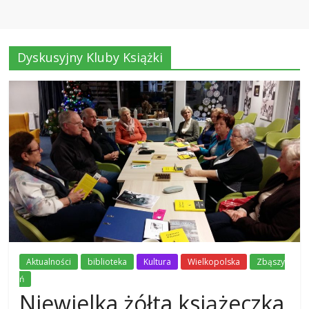
Dyskusyjny Kluby Książki
Aktualności
biblioteka
Kultura
Wielkopolska
Zbąszy
ń
Niewielka żółta książeczka