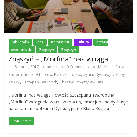
biblioteka
Inne
Komunikat
Kultura
powiat
nowotomyski
Zbąszyń
Zbąszyń
Zbąszyń – „Morfina” nas wciąga
,
16 marca, 2017
admin
0 Comments
„Morfina”
Anita
,
,
Rucioch-Gołek
Biblioteka Publiczna w Zbąszyniu
Dyskusyjny Kluby
,
,
,
Książki
Szczepan Twardoch
Zbąszyń
zbąszyński DKK
„Morfina” nas wciąga Powieść Szczepana Twardocha
„Morfina” wciągnęła w nas w mocną, emocjonalną dyskusję
na ostatnim spotkaniu Dyskusyjnego Klubu Książki
Read more