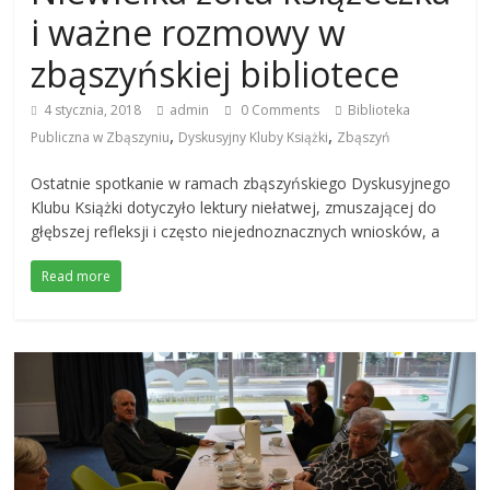
i ważne rozmowy w
zbąszyńskiej bibliotece
4 stycznia, 2018
admin
0 Comments
Biblioteka
,
,
Publiczna w Zbąszyniu
Dyskusyjny Kluby Książki
Zbąszyń
Ostatnie spotkanie w ramach zbąszyńskiego Dyskusyjnego
Klubu Książki dotyczyło lektury niełatwej, zmuszającej do
głębszej refleksji i często niejednoznacznych wniosków, a
Read more