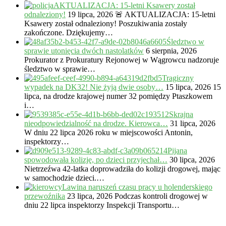
AKTUALIZACJA: 15-letni Ksawery został
odnaleziony!
19 lipca, 2026
🚨 AKTUALIZACJA: 15-letni
Ksawery został odnaleziony! Poszukiwania zostały
zakończone. Dziękujemy…
Śledztwo w
sprawie utonięcia dwóch nastolatków
6 sierpnia, 2026
Prokurator z Prokuratury Rejonowej w Wągrowcu nadzoruje
śledztwo w sprawie…
Tragiczny
wypadek na DK32! Nie żyją dwie osoby…
15 lipca, 2026
15
lipca, na drodze krajowej numer 32 pomiędzy Ptaszkowem
i…
Skrajna
nieodpowiedzialność na drodze. Kierowca…
31 lipca, 2026
W dniu 22 lipca 2026 roku w miejscowości Antonin,
inspektorzy…
Pijana
spowodowała kolizję, po dzieci przyjechał…
30 lipca, 2026
Nietrzeźwa 42-latka doprowadziła do kolizji drogowej, mając
w samochodzie dzieci.…
Lawina naruszeń czasu pracy u holenderskiego
przewoźnika
23 lipca, 2026
Podczas kontroli drogowej w
dniu 22 lipca inspektorzy Inspekcji Transportu…