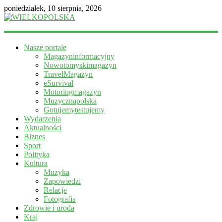
poniedziałek, 10 sierpnia, 2026
WIELKOPOLSKA
Nasze portale
Magazyn
Magazyninformacyjny
informacyjny
Nowotomyskimagazyn
TravelMagazyn
eSurvival
Motoringmagazyn
Muzycznapolska
Gotujemytestujemy
Wydarzenia
Aktualności
Biznes
Sport
Polityka
Kultura
Muzyka
Zapowiedzi
Relacje
Fotografia
Zdrowie i uroda
Kraj