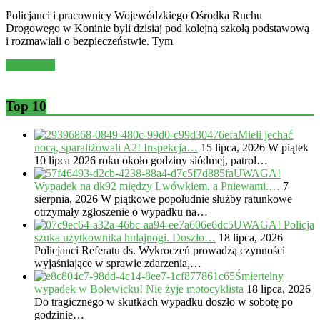
Policjanci i pracownicy Wojewódzkiego Ośrodka Ruchu
Drogowego w Koninie byli dzisiaj pod kolejną szkołą podstawową
i rozmawiali o bezpieczeństwie. Tym
Read more
Top 10
Mieli jechać
nocą, sparaliżowali A2! Inspekcja…
15 lipca, 2026
W piątek
10 lipca 2026 roku około godziny siódmej, patrol…
UWAGA!
Wypadek na dk92 między Lwówkiem, a Pniewami.…
7
sierpnia, 2026
W piątkowe popołudnie służby ratunkowe
otrzymały zgłoszenie o wypadku na…
UWAGA! Policja
szuka użytkownika hulajnogi. Doszło…
18 lipca, 2026
Policjanci Referatu ds. Wykroczeń prowadzą czynności
wyjaśniające w sprawie zdarzenia,…
Śmiertelny
wypadek w Bolewicku! Nie żyje motocyklista
18 lipca, 2026
Do tragicznego w skutkach wypadku doszło w sobotę po
godzinie…