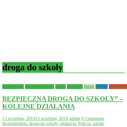
droga do szkoły
Aktualności
Bezpieczeństwo
dzieci
edukacja
News
Policja
Wielkopo
BEZPIECZNA DROGA DO SZKOŁY” –
KOLEJNE DZIAŁANIA
15 września, 2019
15 września, 2019
admin
0 Comments
Bezpośrednio
,
droga do szkoły
,
edukacja
,
Policja
,
szkoła