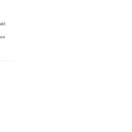
akt
owa