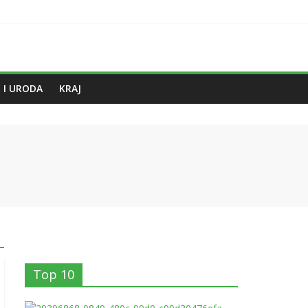
 I URODA
KRAJ
Top 10