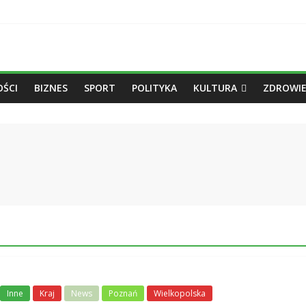
ŚCI
BIZNES
SPORT
POLITYKA
KULTURA
ZDROWIE
Inne
Kraj
News
Poznań
Wielkopolska