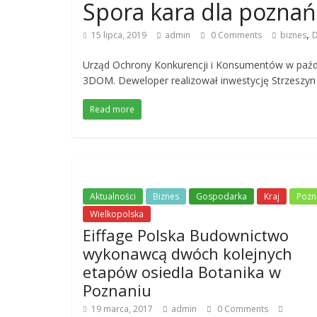
Spora kara dla pozn
,
15 lipca, 2019
admin
0 Comments
biznes
D
Urząd Ochrony Konkurencji i Konsumentów w paźdz
3DOM. Deweloper realizował inwestycję Strzeszyn
Read more
Aktualności
Biznes
Gospodarka
Kraj
Pozn
Wielkopolska
Eiffage Polska Budownictwo
wykonawcą dwóch kolejnych
etapów osiedla Botanika w
Poznaniu
19 marca, 2017
admin
0 Comments