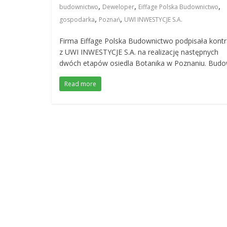
,
,
,
budownictwo
Deweloper
Eiffage Polska Budownictwo
,
,
gospodarka
Poznań
UWI INWESTYCJE S.A.
Firma Eiffage Polska Budownictwo podpisała kontr
z UWI INWESTYCJE S.A. na realizację następnych
dwóch etapów osiedla Botanika w Poznaniu. Bud
Read more