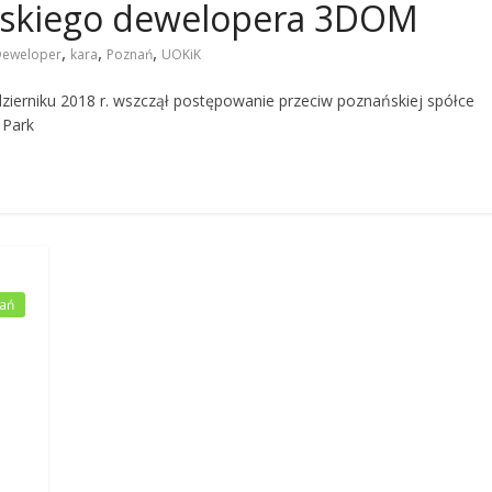
ańskiego dewelopera 3DOM
,
,
,
eweloper
kara
Poznań
UOKiK
ierniku 2018 r. wszczął postępowanie przeciw poznańskiej spółce
 Park
ań