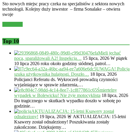
Sto nowych miejsc pracy czeka na specjalistów z sektora nowych
technologii. Kolejny duży inwestor – firma Sonalake – otwiera
swoje
Read more
Top 10
Mieli jechać
nocą, sparaliżowali A2! Inspekcja…
15 lipca, 2026
W piątek
10 lipca 2026 roku około godziny siódmej, patrol…
UWAGA! Policja
szuka użytkownika hulajnogi. Doszło…
18 lipca, 2026
Policjanci Referatu ds. Wykroczeń prowadzą czynności
wyjaśniające w sprawie zdarzenia,…
Śmiertelny
wypadek w Bolewicku! Nie żyje motocyklista
18 lipca, 2026
Do tragicznego w skutkach wypadku doszło w sobotę po
godzinie…
AKTUALIZACJA: 15-letni Ksawery został
odnaleziony!
19 lipca, 2026
🚨 AKTUALIZACJA: 15-letni
Ksawery został odnaleziony! Poszukiwania zostały
zakończone. Dziękujemy…