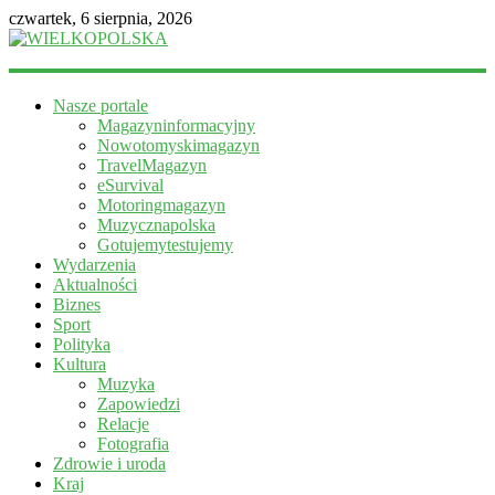
czwartek, 6 sierpnia, 2026
WIELKOPOLSKA
Nasze portale
Magazyn
Magazyninformacyjny
informacyjny
Nowotomyskimagazyn
TravelMagazyn
eSurvival
Motoringmagazyn
Muzycznapolska
Gotujemytestujemy
Wydarzenia
Aktualności
Biznes
Sport
Polityka
Kultura
Muzyka
Zapowiedzi
Relacje
Fotografia
Zdrowie i uroda
Kraj