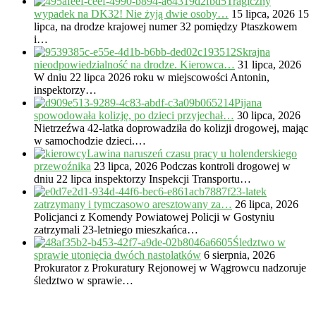
Tragiczny
wypadek na DK32! Nie żyją dwie osoby…
15 lipca, 2026
15
lipca, na drodze krajowej numer 32 pomiędzy Ptaszkowem
i…
Skrajna
nieodpowiedzialność na drodze. Kierowca…
31 lipca, 2026
W dniu 22 lipca 2026 roku w miejscowości Antonin,
inspektorzy…
Pijana
spowodowała kolizję, po dzieci przyjechał…
30 lipca, 2026
Nietrzeźwa 42-latka doprowadziła do kolizji drogowej, mając
w samochodzie dzieci.…
Lawina naruszeń czasu pracy u holenderskiego
przewoźnika
23 lipca, 2026
Podczas kontroli drogowej w
dniu 22 lipca inspektorzy Inspekcji Transportu…
23-latek
zatrzymany i tymczasowo aresztowany za…
26 lipca, 2026
Policjanci z Komendy Powiatowej Policji w Gostyniu
zatrzymali 23-letniego mieszkańca…
Śledztwo w
sprawie utonięcia dwóch nastolatków
6 sierpnia, 2026
Prokurator z Prokuratury Rejonowej w Wągrowcu nadzoruje
śledztwo w sprawie…