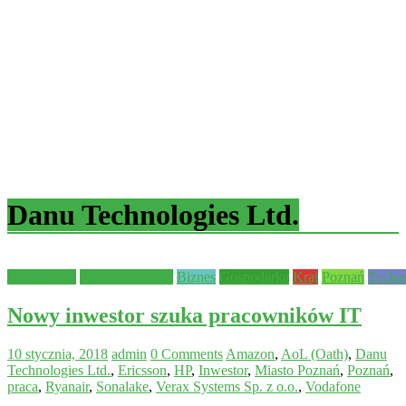
Danu Technologies Ltd.
Aktualności
Bezpieczeństwo
Biznes
Gospodarka
Kraj
Poznań
Techn
Nowy inwestor szuka pracowników IT
10 stycznia, 2018
admin
0 Comments
Amazon
,
AoL (Oath)
,
Danu
Technologies Ltd.
,
Ericsson
,
HP
,
Inwestor
,
Miasto Poznań
,
Poznań
,
praca
,
Ryanair
,
Sonalake
,
Verax Systems Sp. z o.o.
,
Vodafone