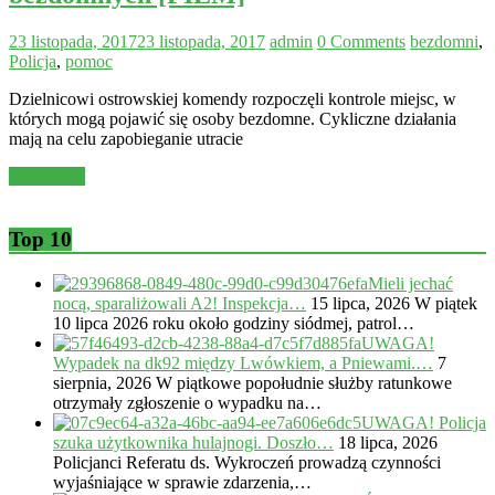
23 listopada, 2017
23 listopada, 2017
admin
0 Comments
bezdomni
,
Policja
,
pomoc
Dzielnicowi ostrowskiej komendy rozpoczęli kontrole miejsc, w
których mogą pojawić się osoby bezdomne. Cykliczne działania
mają na celu zapobieganie utracie
Read more
Top 10
Mieli jechać
nocą, sparaliżowali A2! Inspekcja…
15 lipca, 2026
W piątek
10 lipca 2026 roku około godziny siódmej, patrol…
UWAGA!
Wypadek na dk92 między Lwówkiem, a Pniewami.…
7
sierpnia, 2026
W piątkowe popołudnie służby ratunkowe
otrzymały zgłoszenie o wypadku na…
UWAGA! Policja
szuka użytkownika hulajnogi. Doszło…
18 lipca, 2026
Policjanci Referatu ds. Wykroczeń prowadzą czynności
wyjaśniające w sprawie zdarzenia,…