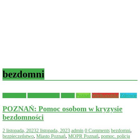
bezdomni
Aktualności
Bezpieczeństwo
Pomoc
Poznań
Wielkopolska
Zdrowie
POZNAŃ: Pomoc osobom w kryzysie
bezdomności
2 listopada, 2023
2 listopada, 2023
admin
0 Comments
bezdomni
,
bezpieczeństwo
,
Miasto Poznań
,
MOPR Poznań
,
pomoc. policja