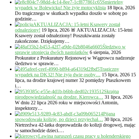
Śmiertelny
wypadek w Bolewicku! Nie żyje motocyklista
18 lipca, 2026
Do tragicznego w skutkach wypadku doszło w sobotę po
godzinie…
AKTUALIZACJA: 15-letni Ksawery został
odnaleziony!
19 lipca, 2026
🚨 AKTUALIZACJA: 15-letni
Ksawery został odnaleziony! Poszukiwania zostały
zakończone. Dziękujemy…
Śledztwo w
sprawie utonięcia dwóch nastolatków
6 sierpnia, 2026
Prokurator z Prokuratury Rejonowej w Wągrowcu nadzoruje
śledztwo w sprawie…
Tragiczny
wypadek na DK32! Nie żyją dwie osoby…
15 lipca, 2026
15
lipca, na drodze krajowej numer 32 pomiędzy Ptaszkowem
i…
Skrajna
nieodpowiedzialność na drodze. Kierowca…
31 lipca, 2026
W dniu 22 lipca 2026 roku w miejscowości Antonin,
inspektorzy…
Pijana
spowodowała kolizję, po dzieci przyjechał…
30 lipca, 2026
Nietrzeźwa 42-latka doprowadziła do kolizji drogowej, mając
w samochodzie dzieci.…
Lawina naruszeń czasu pracy u holenderskiego