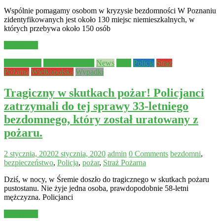
Wspólnie pomagamy osobom w kryzysie bezdomności W Poznaniu
zidentyfikowanych jest około 130 miejsc niemieszkalnych, w
których przebywa około 150 osób
Read more
Aktualności
Bezpieczeństwo
News
OSP
Policja
Straż
Pożarna
Wielkopolska
Wypadki
Tragiczny w skutkach pożar! Policjanci
zatrzymali do tej sprawy 33-letniego
bezdomnego, który został uratowany z
pożaru.
2 stycznia, 2020
2 stycznia, 2020
admin
0 Comments
bezdomni
,
bezpieczeństwo
,
Policja
,
pożar
,
Straż Pożarna
Dziś, w nocy, w Śremie doszło do tragicznego w skutkach pożaru
pustostanu. Nie żyje jedna osoba, prawdopodobnie 58-letni
mężczyzna. Policjanci
Read more