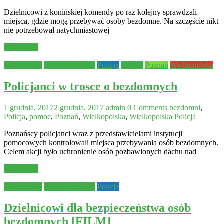
Dzielnicowi z konińskiej komendy po raz kolejny sprawdzali
miejsca, gdzie mogą przebywać osoby bezdomne. Na szczęście nikt
nie potrzebował natychmiastowej
Read more
Aktualności
Bezpieczeństwo
Policja
Pomoc
Poznań
Wielkopolska
Policjanci w trosce o bezdomnych
1 grudnia, 2017
2 grudnia, 2017
admin
0 Comments
bezdomni
,
Policja
,
pomoc
,
Poznań
,
Wielkopolska
,
Wielkopolska Policja
Poznańscy policjanci wraz z przedstawicielami instytucji
pomocowych kontrolowali miejsca przebywania osób bezdomnych.
Celem akcji było uchronienie osób pozbawionych dachu nad
Read more
Aktualności
Bezpieczeństwo
Policja
Dzielnicowi dla bezpieczeństwa osób
bezdomnych [FILM]