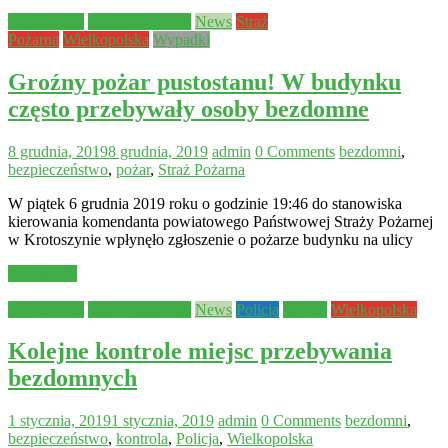
Aktualności
Bezpieczeństwo
News
Straż
Pożarna
Wielkopolska
Wypadki
Groźny pożar pustostanu! W budynku
często przebywały osoby bezdomne
8 grudnia, 2019
8 grudnia, 2019
admin
0 Comments
bezdomni
,
bezpieczeństwo
,
pożar
,
Straż Pożarna
W piątek 6 grudnia 2019 roku o godzinie 19:46 do stanowiska
kierowania komendanta powiatowego Państwowej Straży Pożarnej
w Krotoszynie wpłynęło zgłoszenie o pożarze budynku na ulicy
Read more
Aktualności
Bezpieczeństwo
News
Policja
Pomoc
Wielkopolska
Kolejne kontrole miejsc przebywania
bezdomnych
1 stycznia, 2019
1 stycznia, 2019
admin
0 Comments
bezdomni
,
bezpieczeństwo
,
kontrola
,
Policja
,
Wielkopolska