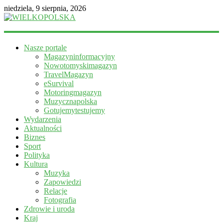
niedziela, 9 sierpnia, 2026
WIELKOPOLSKA
Nasze portale
Magazyn
Magazyninformacyjny
informacyjny
Nowotomyskimagazyn
TravelMagazyn
eSurvival
Motoringmagazyn
Muzycznapolska
Gotujemytestujemy
Wydarzenia
Aktualności
Biznes
Sport
Polityka
Kultura
Muzyka
Zapowiedzi
Relacje
Fotografia
Zdrowie i uroda
Kraj