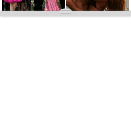
O nas
Wielkopolska magazyn informacyjny.pl
Kontakt:
redakcja@wielkopolskamagazyn.pl
784 901 059
Rejestr dzienników i czasopism
- Sąd Okręgowy w Poznaniu nr RPR 3637
REDAKTOR NACZELNY / WYDAWCA
Maciej Ignacy Kasprzak
Adres redakcji: Os, Batorego 28/11 64-300 Nowy Tomyśl
Prawa autorskie © 2026
WIELKOPOLSKA
. Wszystkie prawa