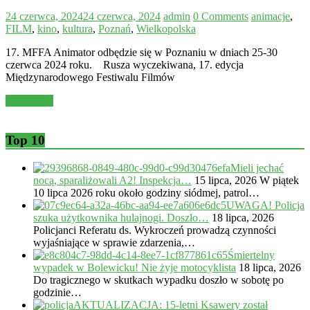
24 czerwca, 2024
24 czerwca, 2024
admin
0 Comments
animacje
,
FILM
,
kino
,
kultura
,
Poznań
,
Wielkopolska
17. MFFA Animator odbędzie się w Poznaniu w dniach 25-30
czerwca 2024 roku. Rusza wyczekiwana, 17. edycja
Międzynarodowego Festiwalu Filmów
Read more
Top 10
Mieli jechać
nocą, sparaliżowali A2! Inspekcja…
15 lipca, 2026
W piątek
10 lipca 2026 roku około godziny siódmej, patrol…
UWAGA! Policja
szuka użytkownika hulajnogi. Doszło…
18 lipca, 2026
Policjanci Referatu ds. Wykroczeń prowadzą czynności
wyjaśniające w sprawie zdarzenia,…
Śmiertelny
wypadek w Bolewicku! Nie żyje motocyklista
18 lipca, 2026
Do tragicznego w skutkach wypadku doszło w sobotę po
godzinie…
AKTUALIZACJA: 15-letni Ksawery został