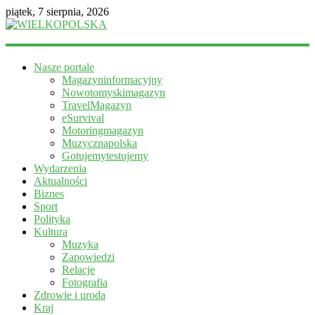
piątek, 7 sierpnia, 2026
WIELKOPOLSKA
Nasze portale
Magazyn
Magazyninformacyjny
informacyjny
Nowotomyskimagazyn
TravelMagazyn
eSurvival
Motoringmagazyn
Muzycznapolska
Gotujemytestujemy
Wydarzenia
Aktualności
Biznes
Sport
Polityka
Kultura
Muzyka
Zapowiedzi
Relacje
Fotografia
Zdrowie i uroda
Kraj