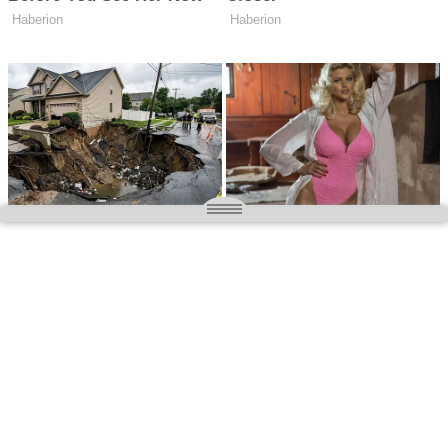
O nas
Wielkopolska magazyn informacyjny.pl
Kontakt:
redakcja@wielkopolskamagazyn.pl