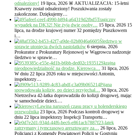
odnaleziony!
19 lipca, 2026
🚨 AKTUALIZACJA: 15-letni
Ksawery został odnaleziony! Poszukiwania zostały
zakończone. Dziękujemy…
Tragiczny
wypadek na DK32! Nie żyją dwie osoby…
15 lipca, 2026
15
lipca, na drodze krajowej numer 32 pomiędzy Ptaszkowem
i…
Śledztwo w
sprawie utonięcia dwóch nastolatków
6 sierpnia, 2026
Prokurator z Prokuratury Rejonowej w Wągrowcu nadzoruje
śledztwo w sprawie…
Skrajna
nieodpowiedzialność na drodze. Kierowca…
31 lipca, 2026
W dniu 22 lipca 2026 roku w miejscowości Antonin,
inspektorzy…
Pijana
spowodowała kolizję, po dzieci przyjechał…
30 lipca, 2026
Nietrzeźwa 42-latka doprowadziła do kolizji drogowej, mając
w samochodzie dzieci.…
Lawina naruszeń czasu pracy u holenderskiego
przewoźnika
23 lipca, 2026
Podczas kontroli drogowej w
dniu 22 lipca inspektorzy Inspekcji Transportu…
23-latek
zatrzymany i tymczasowo aresztowany za…
26 lipca, 2026
Policjanci z Komendy Powiatowej Policji w Gostyniu