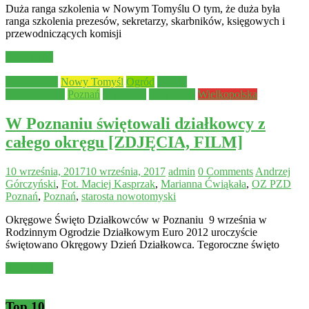
Duża ranga szkolenia w Nowym Tomyślu O tym, że duża była
ranga szkolenia prezesów, sekretarzy, skarbników, księgowych i
przewodniczących komisji
Read more
Aktualności
Nowy Tomyśl
Ogród
powiat
nowotomyski
Poznań
Samorząd
Szamotuły
Wielkopolska
W Poznaniu świętowali działkowcy z
całego okręgu [ZDJĘCIA, FILM]
10 września, 2017
10 września, 2017
admin
0 Comments
Andrzej
Górczyński
,
Fot. Maciej Kasprzak
,
Marianna Ćwiąkała
,
OZ PZD
Poznań
,
Poznań
,
starosta nowotomyski
Okręgowe Święto Działkowców w Poznaniu 9 września w
Rodzinnym Ogrodzie Działkowym Euro 2012 uroczyście
świętowano Okręgowy Dzień Działkowca. Tegoroczne święto
Read more
Top 10