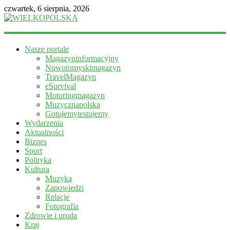
czwartek, 6 sierpnia, 2026
WIELKOPOLSKA
Nasze portale
Magazyn
Magazyninformacyjny
informacyjny
Nowotomyskimagazyn
TravelMagazyn
eSurvival
Motoringmagazyn
Muzycznapolska
Gotujemytestujemy
Wydarzenia
Aktualności
Biznes
Sport
Polityka
Kultura
Muzyka
Zapowiedzi
Relacje
Fotografia
Zdrowie i uroda
Kraj