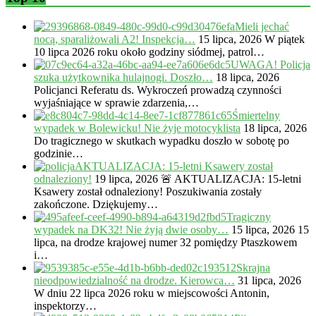
Mieli jechać
nocą, sparaliżowali A2! Inspekcja…
15 lipca, 2026
W piątek
10 lipca 2026 roku około godziny siódmej, patrol…
UWAGA! Policja
szuka użytkownika hulajnogi. Doszło…
18 lipca, 2026
Policjanci Referatu ds. Wykroczeń prowadzą czynności
wyjaśniające w sprawie zdarzenia,…
Śmiertelny
wypadek w Bolewicku! Nie żyje motocyklista
18 lipca, 2026
Do tragicznego w skutkach wypadku doszło w sobotę po
godzinie…
AKTUALIZACJA: 15-letni Ksawery został
odnaleziony!
19 lipca, 2026
🚨 AKTUALIZACJA: 15-letni
Ksawery został odnaleziony! Poszukiwania zostały
zakończone. Dziękujemy…
Tragiczny
wypadek na DK32! Nie żyją dwie osoby…
15 lipca, 2026
15
lipca, na drodze krajowej numer 32 pomiędzy Ptaszkowem
i…
Skrajna
nieodpowiedzialność na drodze. Kierowca…
31 lipca, 2026
W dniu 22 lipca 2026 roku w miejscowości Antonin,
inspektorzy…