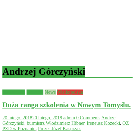
Andrzej Górczyński
Aktualności
edukacja
News
Wielkopolska
Duża ranga szkolenia w Nowym Tomyślu.
20 lutego, 2018
20 lutego, 2018
admin
0 Comments
Andrzej
Górczyński
,
burmistrz Włodzimierz Hibner
,
Ireneusz Kozecki
,
OZ
PZD w Poznaniu
,
Prezes Józef Kasprzak