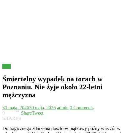
Inne
Śmiertelny wypadek na torach w
Poznaniu. Nie żyje około 22-letni
mężczyzna
30 maja, 2026
30 maja, 2026
admin
0 Comments
0
Share
Tweet
SHARES
Do tragicznego zdarzenia doszło w piątkowy późny wieczór w