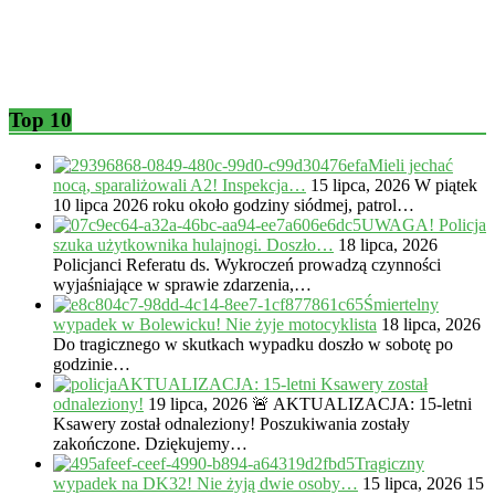
Top 10
Mieli jechać
nocą, sparaliżowali A2! Inspekcja…
15 lipca, 2026
W piątek
10 lipca 2026 roku około godziny siódmej, patrol…
UWAGA! Policja
szuka użytkownika hulajnogi. Doszło…
18 lipca, 2026
Policjanci Referatu ds. Wykroczeń prowadzą czynności
wyjaśniające w sprawie zdarzenia,…
Śmiertelny
wypadek w Bolewicku! Nie żyje motocyklista
18 lipca, 2026
Do tragicznego w skutkach wypadku doszło w sobotę po
godzinie…
AKTUALIZACJA: 15-letni Ksawery został
odnaleziony!
19 lipca, 2026
🚨 AKTUALIZACJA: 15-letni
Ksawery został odnaleziony! Poszukiwania zostały
zakończone. Dziękujemy…
Tragiczny
wypadek na DK32! Nie żyją dwie osoby…
15 lipca, 2026
15