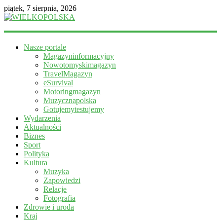
piątek, 7 sierpnia, 2026
WIELKOPOLSKA
Nasze portale
Magazyn
Magazyninformacyjny
informacyjny
Nowotomyskimagazyn
TravelMagazyn
eSurvival
Motoringmagazyn
Muzycznapolska
Gotujemytestujemy
Wydarzenia
Aktualności
Biznes
Sport
Polityka
Kultura
Muzyka
Zapowiedzi
Relacje
Fotografia
Zdrowie i uroda
Kraj