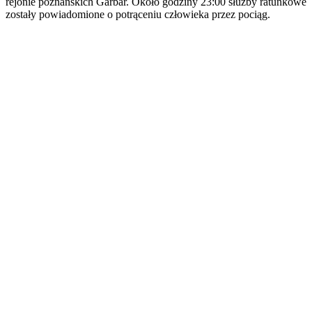
rejonie poznańskich Garbar. Około godziny 23:00 służby ratunkowe
zostały powiadomione o potrąceniu człowieka przez pociąg.