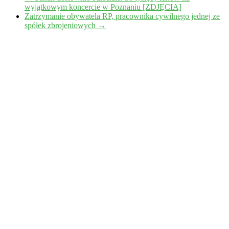
wyjątkowym koncercie w Poznaniu [ZDJĘCIA]
Zatrzymanie obywatela RP, pracownika cywilnego jednej ze
spółek zbrojeniowych
→