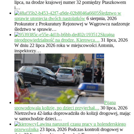
lipca, na drodze krajowej numer 32 pomiędzy Ptaszkowem
i…
Śledztwo w
sprawie utonięcia dwóch nastolatków
6 sierpnia, 2026
Prokurator z Prokuratury Rejonowej w Wągrowcu nadzoruje
śledztwo w sprawie…
Skrajna
nieodpowiedzialność na drodze. Kierowca…
31 lipca, 2026
W dniu 22 lipca 2026 roku w miejscowości Antonin,
inspektorzy…
Pijana
spowodowała kolizję, po dzieci przyjechał…
30 lipca, 2026
Nietrzeźwa 42-latka doprowadziła do kolizji drogowej, mając
w samochodzie dzieci.…
Lawina naruszeń czasu pracy u holenderskiego
przewoźnika
23 lipca, 2026
Podczas kontroli drogowej w