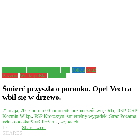
Aktualności
Bezpieczeństwo
OSP
Policja
Straż
Pożarna
Wielkopolska
wypadek
Śmierć przyszła o poranku. Opel Vectra
wbił się w drzewo.
25 maja, 2017
admin
0 Comments
bezpieczeństwo
,
Orla
,
OSP
,
OSP
Koźmin Wlkp.
,
PSP Krotoszyn
,
śmiertelny wypadek
,
Straż Pożarna
,
Wielkopolska Straż Pożarna
,
wypadek
17
Share
Tweet
SHARES