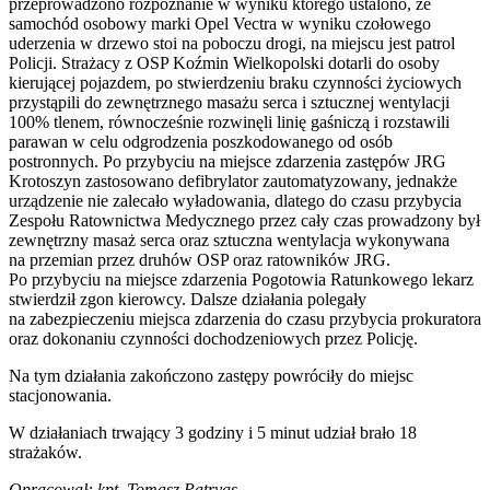
przeprowadzono rozpoznanie w wyniku którego ustalono, że
samochód osobowy marki Opel Vectra w wyniku czołowego
uderzenia w drzewo stoi na poboczu drogi, na miejscu jest patrol
Policji. Strażacy z OSP Koźmin Wielkopolski dotarli do osoby
kierującej pojazdem, po stwierdzeniu braku czynności życiowych
przystąpili do zewnętrznego masażu serca i sztucznej wentylacji
100% tlenem, równocześnie rozwinęli linię gaśniczą i rozstawili
parawan w celu odgrodzenia poszkodowanego od osób
postronnych. Po przybyciu na miejsce zdarzenia zastępów JRG
Krotoszyn zastosowano defibrylator zautomatyzowany, jednakże
urządzenie nie zalecało wyładowania, dlatego do czasu przybycia
Zespołu Ratownictwa Medycznego przez cały czas prowadzony był
zewnętrzny masaż serca oraz sztuczna wentylacja wykonywana
na przemian przez druhów OSP oraz ratowników JRG.
Po przybyciu na miejsce zdarzenia Pogotowia Ratunkowego lekarz
stwierdził zgon kierowcy. Dalsze działania polegały
na zabezpieczeniu miejsca zdarzenia do czasu przybycia prokuratora
oraz dokonaniu czynności dochodzeniowych przez Policję.
Na tym działania zakończono zastępy powróciły do miejsc
stacjonowania.
W działaniach trwający 3 godziny i 5 minut udział brało 18
strażaków.
Opracował: kpt. Tomasz Patryas