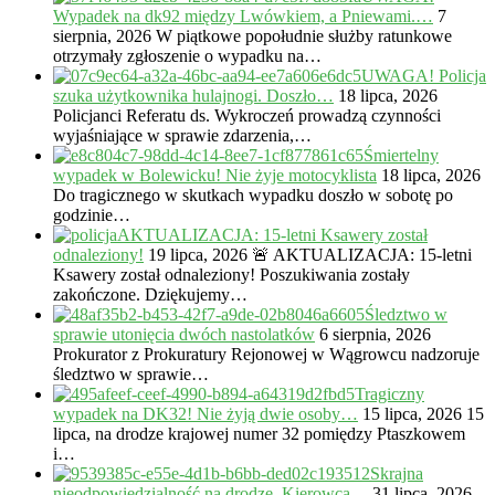
Wypadek na dk92 między Lwówkiem, a Pniewami.…
7
sierpnia, 2026
W piątkowe popołudnie służby ratunkowe
otrzymały zgłoszenie o wypadku na…
UWAGA! Policja
szuka użytkownika hulajnogi. Doszło…
18 lipca, 2026
Policjanci Referatu ds. Wykroczeń prowadzą czynności
wyjaśniające w sprawie zdarzenia,…
Śmiertelny
wypadek w Bolewicku! Nie żyje motocyklista
18 lipca, 2026
Do tragicznego w skutkach wypadku doszło w sobotę po
godzinie…
AKTUALIZACJA: 15-letni Ksawery został
odnaleziony!
19 lipca, 2026
🚨 AKTUALIZACJA: 15-letni
Ksawery został odnaleziony! Poszukiwania zostały
zakończone. Dziękujemy…
Śledztwo w
sprawie utonięcia dwóch nastolatków
6 sierpnia, 2026
Prokurator z Prokuratury Rejonowej w Wągrowcu nadzoruje
śledztwo w sprawie…
Tragiczny
wypadek na DK32! Nie żyją dwie osoby…
15 lipca, 2026
15
lipca, na drodze krajowej numer 32 pomiędzy Ptaszkowem
i…
Skrajna
nieodpowiedzialność na drodze. Kierowca…
31 lipca, 2026