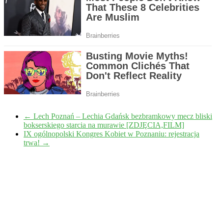
←
Lech Poznań – Lechia Gdańsk bezbramkowy mecz bliski
bokserskiego starcia na murawie [ZDJĘCIA,FILM]
IX ogólnopolski Kongres Kobiet w Poznaniu: rejestracja
trwa!
→