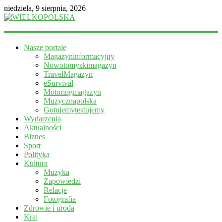
niedziela, 9 sierpnia, 2026
WIELKOPOLSKA
Nasze portale
Magazyn
Magazyninformacyjny
informacyjny
Nowotomyskimagazyn
TravelMagazyn
eSurvival
Motoringmagazyn
Muzycznapolska
Gotujemytestujemy
Wydarzenia
Aktualności
Biznes
Sport
Polityka
Kultura
Muzyka
Zapowiedzi
Relacje
Fotografia
Zdrowie i uroda
Kraj