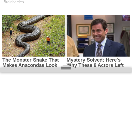
O nas
Wielkopolska magazyn informacyjny.pl
Kontakt:
redakcja@wielkopolskamagazyn.pl