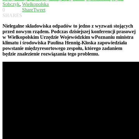
Sobczyk
,
Wielkopolska
0
Share
Tweet
SHARES
Nielegalne składowiska odpadów to jedno z wyzwań stojących
przed nowym rządem. Podczas dzisiejszej konferencji prasowej
w Wielkopolskim Urzędzie Wojewódzkim wPoznaniu ministra
klimatu i środowiska Paulina Hennig-Kloska zapowiedziała
powstanie międzyresortowego zespołu, którego zadaniem
będzie znalezienie rozwiązania tego problemu.