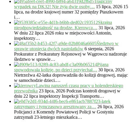
Tragiczny
wypadek na DK32! Nie żyją dwie osoby…
15 lipca, 2026
15
lipca, na drodze krajowej numer 32 pomiędzy Ptaszkowem
i…
Skrajna
nieodpowiedzialność na drodze. Kierowca…
31 lipca, 2026
W dniu 22 lipca 2026 roku w miejscowości Antonin,
inspektorzy…
Śledztwo w
sprawie utonięcia dwóch nastolatków
6 sierpnia, 2026
Prokurator z Prokuratury Rejonowej w Wągrowcu nadzoruje
śledztwo w sprawie…
Pijana
spowodowała kolizję, po dzieci przyjechał…
30 lipca, 2026
Nietrzeźwa 42-latka doprowadziła do kolizji drogowej, mając
w samochodzie dzieci.…
Lawina naruszeń czasu pracy u holenderskiego
przewoźnika
23 lipca, 2026
Podczas kontroli drogowej w
dniu 22 lipca inspektorzy Inspekcji Transportu…
23-latek
zatrzymany i tymczasowo aresztowany za…
26 lipca, 2026
Policjanci z Komendy Powiatowej Policji w Gostyniu
zatrzymali 23-letniego mieszkańca…