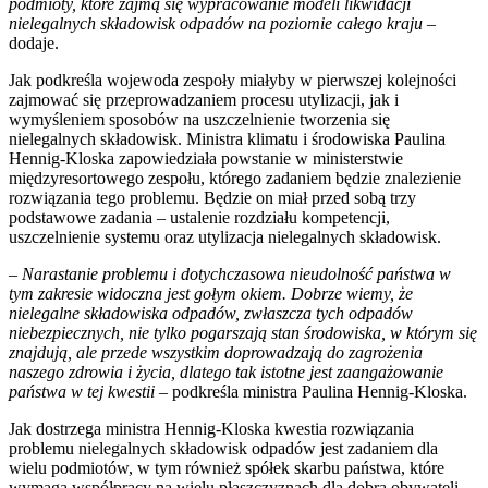
podmioty, które zajmą się wypracowanie modeli likwidacji
nielegalnych składowisk odpadów na poziomie całego kraju
–
dodaje.
Jak podkreśla wojewoda zespoły miałyby w pierwszej kolejności
zajmować się przeprowadzaniem procesu utylizacji, jak i
wymyśleniem sposobów na uszczelnienie tworzenia się
nielegalnych składowisk. Ministra klimatu i środowiska Paulina
Hennig-Kloska zapowiedziała powstanie w ministerstwie
międzyresortowego zespołu, którego zadaniem będzie znalezienie
rozwiązania tego problemu. Będzie on miał przed sobą trzy
podstawowe zadania – ustalenie rozdziału kompetencji,
uszczelnienie systemu oraz utylizacja nielegalnych składowisk.
–
Narastanie problemu i dotychczasowa nieudolność państwa w
tym zakresie widoczna jest gołym okiem. Dobrze wiemy, że
nielegalne składowiska odpadów, zwłaszcza tych odpadów
niebezpiecznych, nie tylko pogarszają stan środowiska, w którym się
znajdują, ale przede wszystkim doprowadzają do zagrożenia
naszego zdrowia i życia, dlatego tak istotne jest zaangażowanie
państwa w tej kwestii
– podkreśla ministra Paulina Hennig-Kloska.
Jak dostrzega ministra Hennig-Kloska kwestia rozwiązania
problemu nielegalnych składowisk odpadów jest zadaniem dla
wielu podmiotów, w tym również spółek skarbu państwa, które
wymaga współpracy na wielu płaszczyznach dla dobra obywateli.