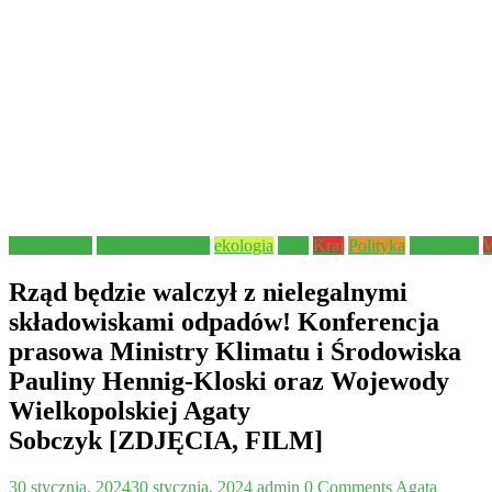
Aktualności
Bezpieczeństwo
ekologia
Inne
Kraj
Polityka
Samorząd
W
Rząd będzie walczył z nielegalnymi
składowiskami odpadów! Konferencja
prasowa Ministry Klimatu i Środowiska
Pauliny Hennig-Kloski oraz Wojewody
Wielkopolskiej Agaty
Sobczyk [ZDJĘCIA, FILM]
30 stycznia, 2024
30 stycznia, 2024
admin
0 Comments
Agata