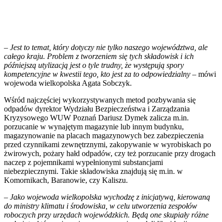
–
Jest to temat, który dotyczy nie tylko naszego województwa, ale
całego kraju. Problem z tworzeniem się tych składowisk i ich
późniejszą utylizacją jest o tyle trudny, że występują spory
kompetencyjne w kwestii tego, kto jest za to odpowiedzialny
– mówi
wojewoda wielkopolska Agata Sobczyk.
Wśród najczęściej wykorzystywanych metod pozbywania się
odpadów dyrektor Wydziału Bezpieczeństwa i Zarządzania
Kryzysowego WUW Poznań Dariusz Dymek zalicza m.in.
porzucanie w wynajętym magazynie lub innym budynku,
magazynowanie na placach magazynowych bez zabezpieczenia
przed czynnikami zewnętrznymi, zakopywanie w wyrobiskach po
żwirowych, pożary hałd odpadów, czy też porzucanie przy drogach
naczep z pojemnikami wypełnionymi substancjami
niebezpiecznymi. Takie składowiska znajdują się m.in. w
Komornikach, Baranowie, czy Kaliszu.
–
Jako wojewoda wielkopolska wychodzę z inicjatywą, kierowaną
do ministry klimatu i środowiska, w celu utworzenia zespołów
roboczych przy urzędach wojewódzkich. Będą one skupiały różne