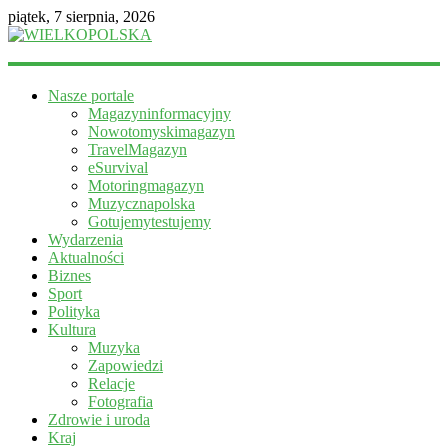
piątek, 7 sierpnia, 2026
WIELKOPOLSKA
Nasze portale
Magazyn
Magazyninformacyjny
informacyjny
Nowotomyskimagazyn
TravelMagazyn
eSurvival
Motoringmagazyn
Muzycznapolska
Gotujemytestujemy
Wydarzenia
Aktualności
Biznes
Sport
Polityka
Kultura
Muzyka
Zapowiedzi
Relacje
Fotografia
Zdrowie i uroda
Kraj