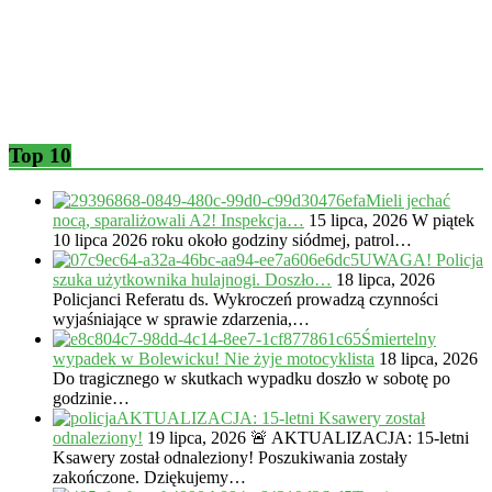
Top 10
Mieli jechać
nocą, sparaliżowali A2! Inspekcja…
15 lipca, 2026
W piątek
10 lipca 2026 roku około godziny siódmej, patrol…
UWAGA! Policja
szuka użytkownika hulajnogi. Doszło…
18 lipca, 2026
Policjanci Referatu ds. Wykroczeń prowadzą czynności
wyjaśniające w sprawie zdarzenia,…
Śmiertelny
wypadek w Bolewicku! Nie żyje motocyklista
18 lipca, 2026
Do tragicznego w skutkach wypadku doszło w sobotę po
godzinie…
AKTUALIZACJA: 15-letni Ksawery został
odnaleziony!
19 lipca, 2026
🚨 AKTUALIZACJA: 15-letni
Ksawery został odnaleziony! Poszukiwania zostały
zakończone. Dziękujemy…